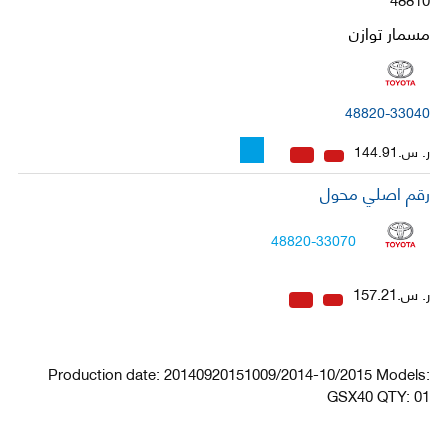
مسمار توازن
48820-33040
ر. س.144.91
رقم اصلي محول
48820-33070
ر. س.157.21
Production date: 20140920151009/2014-10/2015 Models:
GSX40 QTY: 01