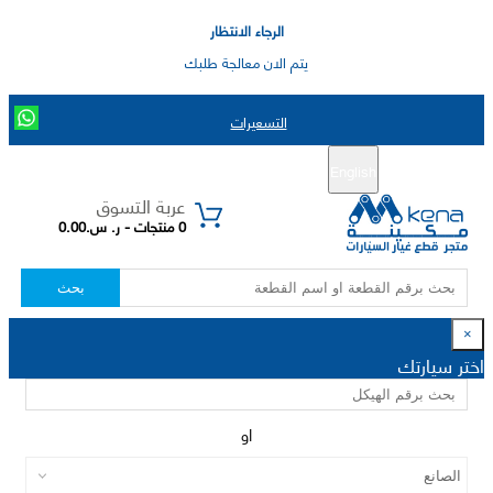
الرجاء الانتظار
يتم الان معالجة طلبك
التسعيرات
English
تسجيل جديد
تسجيل الدخول
|
عربة التسوق
0 منتجات - ر. س.0.00
بحث
×
اختر سيارتك
او