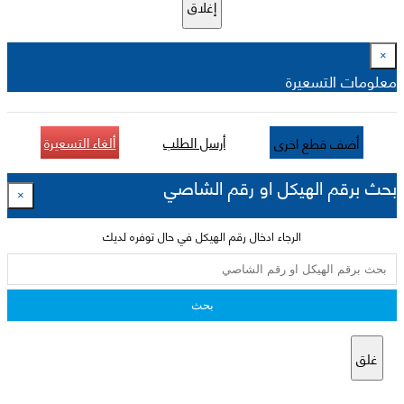
إغلاق
×
معلومات التسعيرة
أرسل الطلب
ألغاء التسعيرة
أضف قطع اخرى
بحث برقم الهيكل او رقم الشاصي
×
الرجاء ادخال رقم الهيكل في حال توفره لديك
بحث
غلق