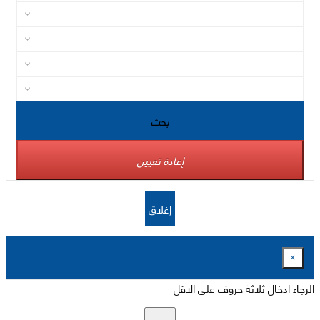
بحث
إعادة تعيين
إغلاق
×
الرجاء ادخال ثلاثة حروف على الاقل