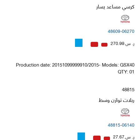
كرسي مساعد يسار
48609-06270
ر. س.270.99
Production date: 20151099999910/2015- Models: GSX40
QTY: 01
48815
ربلات توازن وسط
48815-06140
ر. س.27.67