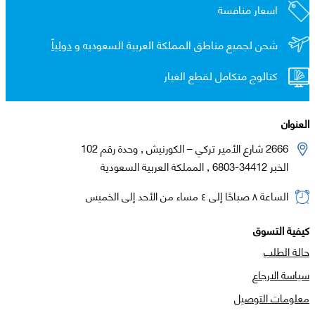
اسعار منافسة
شحن لجميع مناطق المملكة العربية السعوديه و
دولياً
كتالوج متكامل لقطع الغيار
العنوان
2666 شارع الأمير تركي – الكورنيش , وحدة رقم 102
الخبر 34412-6803 , المملكة العربية السعودية
الساعة ٨ صباحًا إلى ٤ مساء من الأحد إلى الخميس
كيفية التسوق
حالة الطلب
سياسة الارجاع
معلومات التوصيل