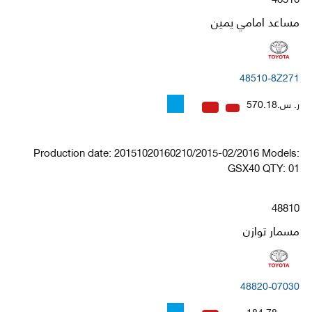
مساعد امامي يمين
48510-8Z271
ر. س.570.18
Production date: 20151020160210/2015-02/2016 Models:
GSX40 QTY: 01
48810
مسمار توازن
48820-07030
ر. س.184.78