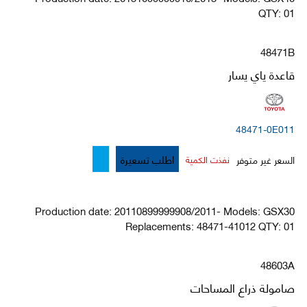
QTY: 01
48471B
قاعدة ياي يسار
48471-0E011
اطلب تسعيرة
السعر غير متوفر
نفذت الكمية
Production date: 20110899999908/2011- Models: GSX30
Replacements: 48471-41012 QTY: 01
48603A
صامولة ذراع المساحات