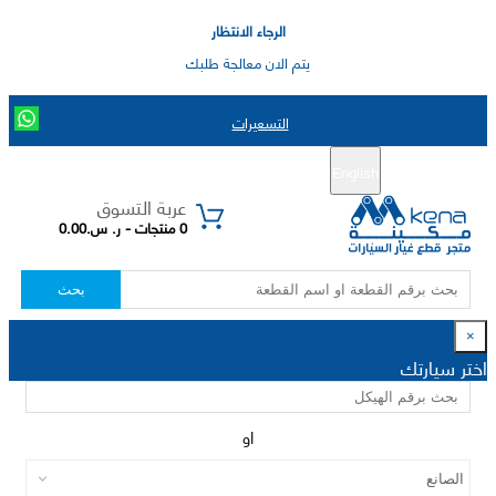
الرجاء الانتظار
يتم الان معالجة طلبك
التسعيرات
English
تسجيل جديد
تسجيل الدخول
|
عربة التسوق
0 منتجات - ر. س.0.00
بحث
×
اختر سيارتك
او