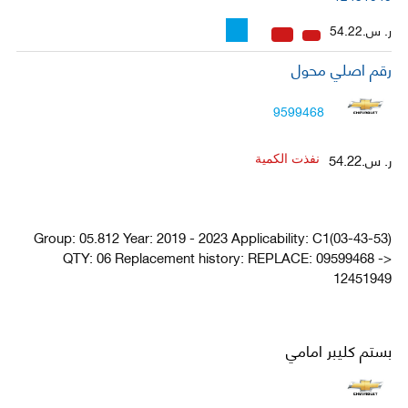
ر. س.54.22
رقم اصلي محول
9599468
ر. س.54.22
نفذت الكمية
Group: 05.812 Year: 2019 - 2023 Applicability: C1(03-43-53)
QTY: 06 Replacement history: REPLACE: 09599468 ->
12451949
بستم كليبر امامي