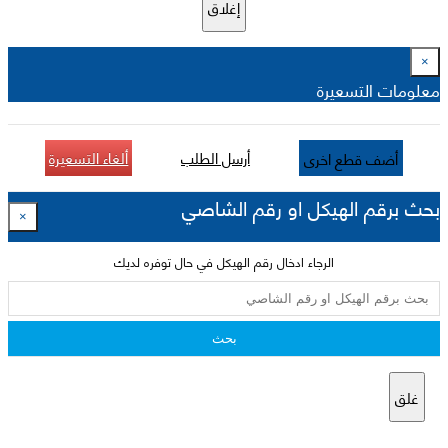
إغلاق
×
معلومات التسعيرة
أرسل الطلب
ألغاء التسعيرة
أضف قطع اخرى
بحث برقم الهيكل او رقم الشاصي
×
الرجاء ادخال رقم الهيكل في حال توفره لديك
بحث
غلق