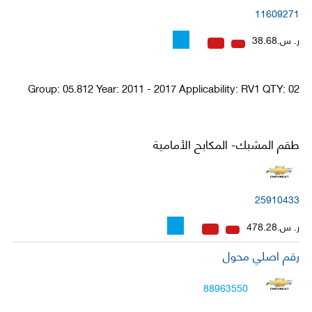
11609271
ر. س.38.68
Group: 05.812 Year: 2011 - 2017 Applicability: RV1 QTY: 02
طقم المشبك- المكابح الأمامية
25910433
ر. س.478.28
رقم اصلي محول
88963550