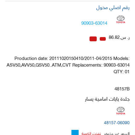
رقم اصلي محول
90903-63014
ر. س.86.82
Production date: 20111020150410/2011-04/2015 Models:
ASV50,AVV50,GSV50..ATM,CVT Replacements: 90903-63014
QTY: 01
48157B
جلدة يايات امامية يسار
48157-06090
السعر غير متوفر
نفذت الكمية