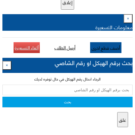
إغلاق
×
معلومات التسعيرة
أرسل الطلب
ألغاء التسعيرة
أضف قطع اخرى
بحث برقم الهيكل او رقم الشاصي
×
الرجاء ادخال رقم الهيكل في حال توفره لديك
بحث
غلق