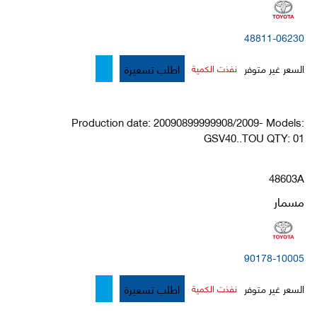
48811-06230
اطلب تسعيرة
السعر غير متوفر
نفذت الكمية
Production date: 20090899999908/2009- Models:
GSV40..TOU QTY: 01
48603A
مسمار
90178-10005
اطلب تسعيرة
السعر غير متوفر
نفذت الكمية