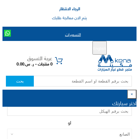
الرجاء الانتظار
يتم الان معالجة طلبك
التسعيرات
English
تسجيل جديد
تسجيل الدخول
|
عربة التسوق
0 منتجات - ر. س.0.00
بحث
×
اختر سيارتك
او