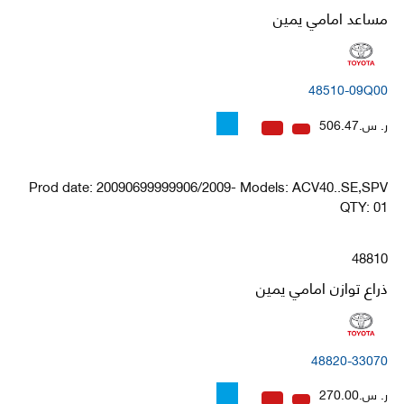
مساعد امامي يمين
48510-09Q00
ر. س.506.47
Prod date: 20090699999906/2009- Models: ACV40..SE,SPV
QTY: 01
48810
ذراع توازن امامي يمين
48820-33070
ر. س.270.00