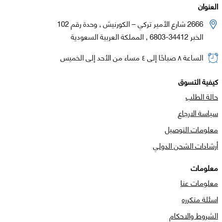
العنوان
2666 شارع الأمير تركي – الكورنيش , وحدة رقم 102
الخبر 34412-6803 , المملكة العربية السعودية
الساعة ٨ صباحًا إلى ٤ مساء من الأحد إلى الخميس
كيفية التسوق
حالة الطلب
سياسة الارجاع
معلومات التوصيل
أرشادات الشحن الدولي
معلومات
معلومات عنا
اسئلة متكرره
الشروط والاحكام