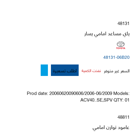
48131
ياي مساعد امامي يسار
48131-06B20
اطلب تسعيرة
السعر غير متوفر
نفذت الكمية
Prod date: 20060620090606/2006-06/2009 Models:
ACV40..SE,SPV QTY: 01
48811
عامود توازن امامي