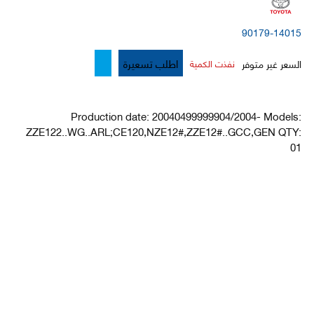
90179-14015
اطلب تسعيرة
السعر غير متوفر
نفذت الكمية
Production date: 20040499999904/2004- Models:
ZZE122..WG..ARL;CE120,NZE12#,ZZE12#..GCC,GEN QTY:
01