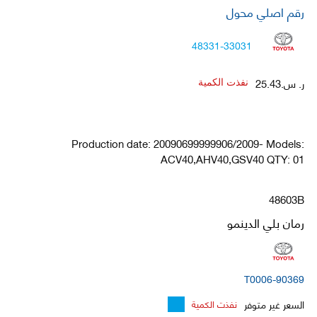
رقم اصلي محول
48331-33031
ر. س.25.43
نفذت الكمية
Production date: 20090699999906/2009- Models:
ACV40,AHV40,GSV40 QTY: 01
48603B
رمان بلي الدينمو
90369-T0006
السعر غير متوفر
نفذت الكمية