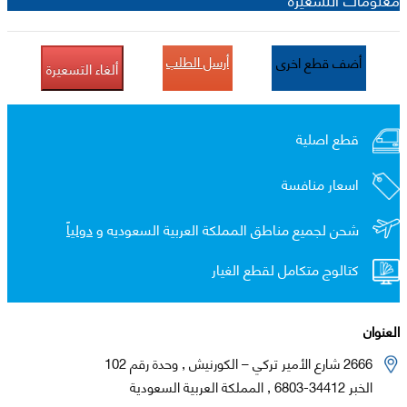
أرسل الطلب
أضف قطع اخرى
ألغاء التسعيرة
قطع اصلية
اسعار منافسة
شحن لجميع مناطق المملكة العربية السعوديه و
دولياً
كتالوج متكامل لقطع الغيار
العنوان
2666 شارع الأمير تركي – الكورنيش , وحدة رقم 102
الخبر 34412-6803 , المملكة العربية السعودية