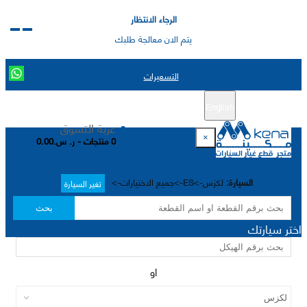
الرجاء الانتظار
يتم الان معالجة طلبك
التسعيرات
English
تسجيل جديد
تسجيل الدخول
|
عربة التسوق
×
0 منتجات - ر. س.0.00
السيارة:
لكزس->ES->جميع الاختيارات->
تغير السيارة
بحث
اختر سيارتك
او