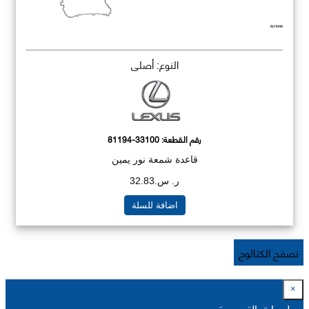
النوع: أصلي
رقم القطعة:
81194-33100
قاعدة شمعة نور يمين
ر. س.32.83
اضافة للسلة
تصفح الكتالوج
×
معلومات التسعيرة