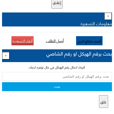
إغلاق
×
معلومات التسعيرة
أرسل الطلب
ألغاء التسعيرة
أضف قطع اخرى
بحث برقم الهيكل او رقم الشاصي
×
الرجاء ادخال رقم الهيكل في حال توفره لديك
بحث
غلق