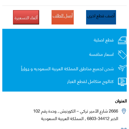
أرسل الطلب
أضف قطع اخرى
ألغاء التسعيرة
قطع اصلية
اسعار منافسة
شحن لجميع مناطق المملكة العربية السعوديه و
دولياً
كتالوج متكامل لقطع الغيار
العنوان
2666 شارع الأمير تركي – الكورنيش , وحدة رقم 102
الخبر 34412-6803 , المملكة العربية السعودية