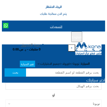
الرجاء الانتظار
يتم الان معالجة طلبك
التسعيرات
English
تسجيل جديد
تسجيل الدخول
|
عربة التسوق
×
0 منتجات - ر. س.0.00
السيارة:
تويوتا->كورولا->جميع الاختيارات->
تغير السيارة
بحث
اختر سيارتك
او