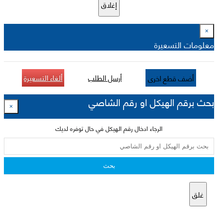
إغلاق
×
معلومات التسعيرة
أرسل الطلب
ألغاء التسعيرة
أضف قطع اخرى
بحث برقم الهيكل او رقم الشاصي
×
الرجاء ادخال رقم الهيكل في حال توفره لديك
بحث
غلق