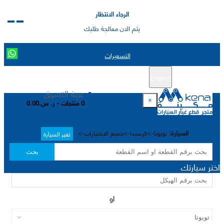
الرجاء الانتظار
يتم الان معالجة طلبك
التسعيرات
English
تسجيل جديد
تسجيل الدخول
|
عربة التسوق
×
0 منتجات - ر. س.0.00
السيارة:
تويوتا->كرسيدا->جميع الاختيارات->
تغير السيارة
بحث
اختر سيارتك
او