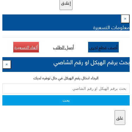
إغلاق
×
معلومات التسعيرة
أرسل الطلب
ألغاء التسعيرة
أضف قطع اخرى
بحث برقم الهيكل او رقم الشاصي
×
الرجاء ادخال رقم الهيكل في حال توفره لديك
بحث
غلق