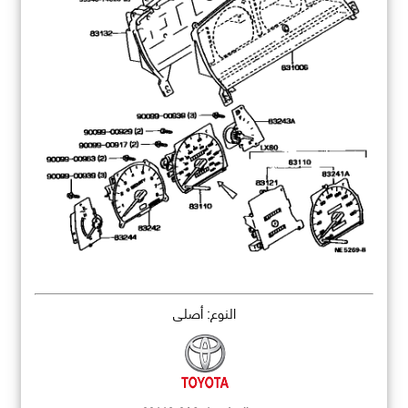
النوع: أصلي