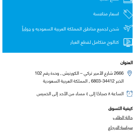
اسعار منافسة
شحن لجميع مناطق المملكة العربية السعوديه و
دولياً
كتالوج متكامل لقطع الغيار
العنوان
2666 شارع الأمير تركي – الكورنيش , وحدة رقم 102
الخبر 34412-6803 , المملكة العربية السعودية
الساعة ٨ صباحًا إلى ٤ مساء من الأحد إلى الخميس
كيفية التسوق
حالة الطلب
سياسة الارجاع