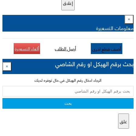
إغلاق
×
معلومات التسعيرة
أرسل الطلب
ألغاء التسعيرة
أضف قطع اخرى
بحث برقم الهيكل او رقم الشاصي
×
الرجاء ادخال رقم الهيكل في حال توفره لديك
بحث
غلق