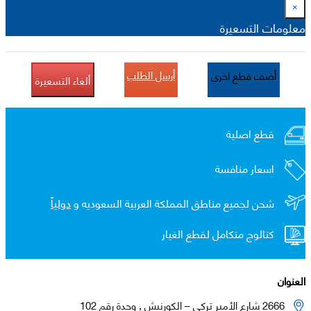
×
معلومات التسعيرة
أرسل الطلب
أضف قطع اخرى
ألغاء التسعيرة
قطع اصلية
اسعار منافسة
شحن لجميع مناطق المملكة العربية السعوديه و
دولياً
كتالوج متكامل لقطع الغيار
العنوان
2666 شارع الأمير تركي – الكورنيش , وحدة رقم 102