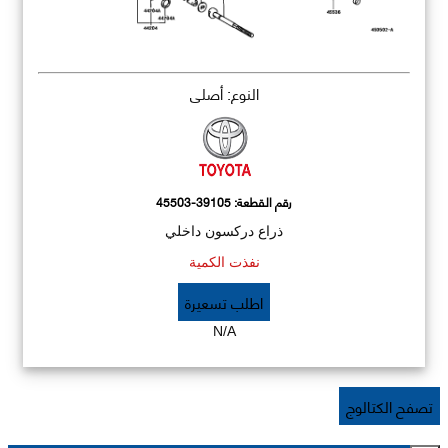
النوع: أصلي
رقم القطعة:
45503-39105
ذراع دركسون داخلي
نفذت الكمية
اطلب تسعيرة
N/A
تصفح الكتالوج