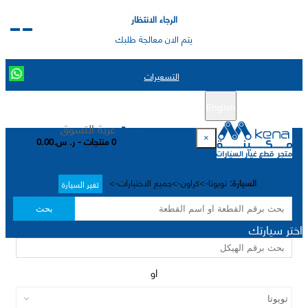
الرجاء الانتظار
يتم الان معالجة طلبك
التسعيرات
English
تسجيل جديد
تسجيل الدخول
|
عربة التسوق
×
0 منتجات - ر. س.0.00
السيارة:
تويوتا->كراون->جميع الاختيارات->
تغير السيارة
بحث
اختر سيارتك
او