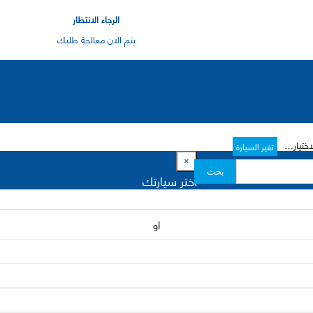
الرجاء الانتظار
يتم الان معالجة طلبك
رات->
تغير السيارة
×
بحث
اختر سيارتك
او