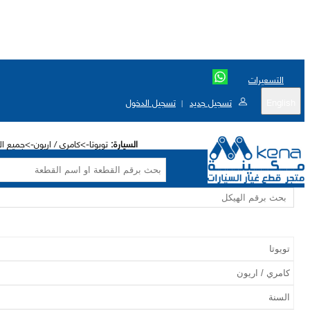
التسعيرات
English
تسجيل جديد
تسجيل الدخول
|
السيارة:
تويوتا->كامري / اريون->جميع الاختيا