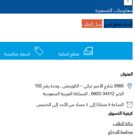
×
معلومات التسعيرة
أضف قطع اخرى
أرسل الطلب
قطع اصلية
اسعار منافسة
العنوان
2666 شارع الأمير تركي – الكورنيش , وحدة رقم 102
الخبر 34412-6803 , المملكة العربية السعودية
الساعة ٨ صباحًا إلى ٤ مساء من الأحد إلى الخميس
كيفية التسوق
حالة الطلب
سياسة الارجاع