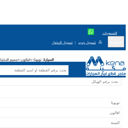
التسعيرات
English
تسجيل جديد
تسجيل الدخول
|
السيارة:
تويوتا->افالون->جميع الاختيا