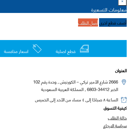
×
معلومات التسعيرة
أضف قطع اخرى
أرسل الطلب
قطع اصلية
اسعار منافسة
العنوان
2666 شارع الأمير تركي – الكورنيش , وحدة رقم 102
الخبر 34412-6803 , المملكة العربية السعودية
الساعة ٨ صباحًا إلى ٤ مساء من الأحد إلى الخميس
كيفية التسوق
حالة الطلب
سياسة الارجاع