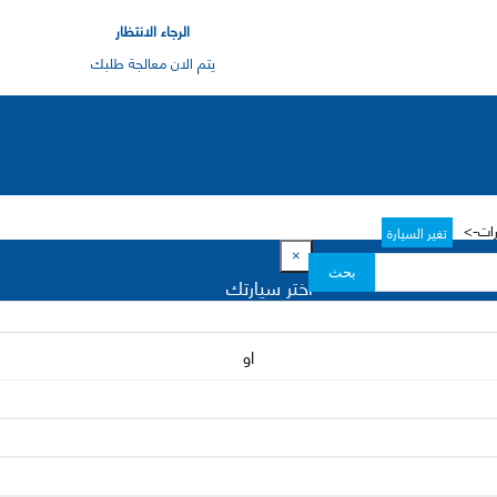
الرجاء الانتظار
يتم الان معالجة طلبك
رات->
تغير السيارة
×
بحث
اختر سيارتك
او