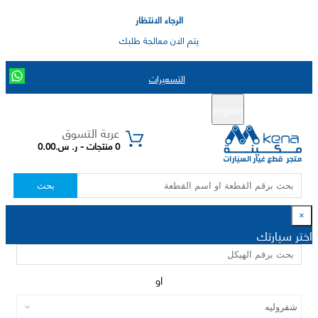
الرجاء الانتظار
يتم الان معالجة طلبك
التسعيرات
English
تسجيل جديد
تسجيل الدخول
|
عربة التسوق
0 منتجات - ر. س.0.00
بحث
×
اختر سيارتك
او