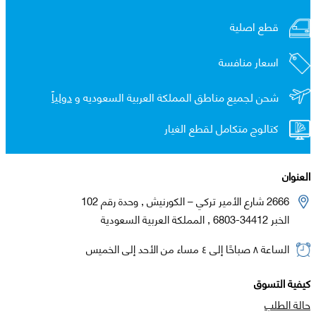
قطع اصلية
اسعار منافسة
شحن لجميع مناطق المملكة العربية السعوديه و
دولياً
كتالوج متكامل لقطع الغيار
العنوان
2666 شارع الأمير تركي – الكورنيش , وحدة رقم 102
الخبر 34412-6803 , المملكة العربية السعودية
الساعة ٨ صباحًا إلى ٤ مساء من الأحد إلى الخميس
كيفية التسوق
حالة الطلب