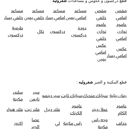
قطع دركسون و عكوس و مساعدات
شفروليه
:
مقص
مقص
مساعد
مساعد
مساعد
مساعد
امامي
خلفي
امامي يمين
امامي يسار
خلفي يمين
خلفي يسار
عامود
عامود
دودة
طرمبة
توازن
توازن
دركسون
نكل
دركسون
دركسون
امامي
خلفي
عكس
عكس
امامي
امامي يسار
يمين
قطع المكينة و الجير
شفروليه
:
سير
سلندر
رمان بيلية
سبايك متحرك
سبايك ثابت
سير دينمو
تايمن
مكينة
عامود
عامود
غطا رديتر
فلتر ديزل
فلتر زيت
فلتر هواء
الكام
الكرنك
وجه راس
عصا
حذاف
راس مكينة
لي
اكزوز
مكينة
الجير