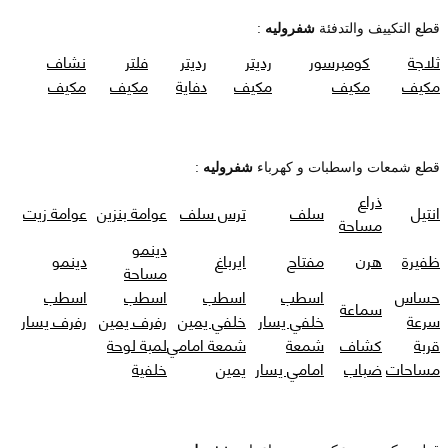
قطع التكييف والتدفئة
شفروليه
:
ثلاجة
كومبرسور
رديتر
رديتر
فلتر
نشاف
مكيف
مكيف
مكيف
دفاية
مكيف
مكيف
قطع شمعات واسطبات و كهرباء
شفروليه
:
ذراع
انتيل
سلف
ترس سلف
عوامة بنزين
عوامة زيت
مساحة
دينمو
ظفيرة
هرن
مفتاح
ايرباغ
دينمو
مساحة
حساس
اسطب
اسطب
اسطب
اسطب
سماعة
سرعة
خلفي يسار
خلفي يمين
رفرف يمين
رفرف يسار
قربة
كشاف
شمعة
شمعة امامي
لمبة لوحة
مساحات
ضباب
امامي يسار
يمين
خلفية