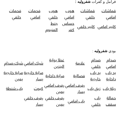
فرامل و كفرات
شفروليه :
قماشات
قماشات
هوب
هوب
فحمات
فحمات
امامي
خلفي
امامي
خلفي
امامي
خلفي
حساس
جنط
كليبر امامي
كليبر خلفي
كفر
المنيوم
بودي
شفروليه
:
صدام
صدام
غطا بوابة
علامة
شبك امامي
شبك صدام
امامي
خلفي
البنزين
يد باب
يد باب
مراية خارجية
مراية خارجية
فصالية
مراية داخلية
داخلية
خارجية
يسار
يمين
رفرف امامي
رفرف امامي
ربلة باب
زيق باب
كبوت
باب شنطة
يسار
يمين
حمالة
باب
رفرف خلفي
رفرف خلفي
باب امامي
سقف
خلفي
يمين
يسار