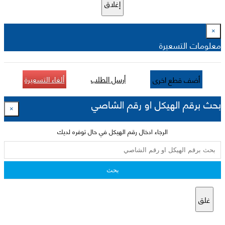
إغلاق
×
معلومات التسعيرة
أرسل الطلب
ألغاء التسعيرة
أضف قطع اخرى
بحث برقم الهيكل او رقم الشاصي
×
الرجاء ادخال رقم الهيكل في حال توفره لديك
بحث
غلق