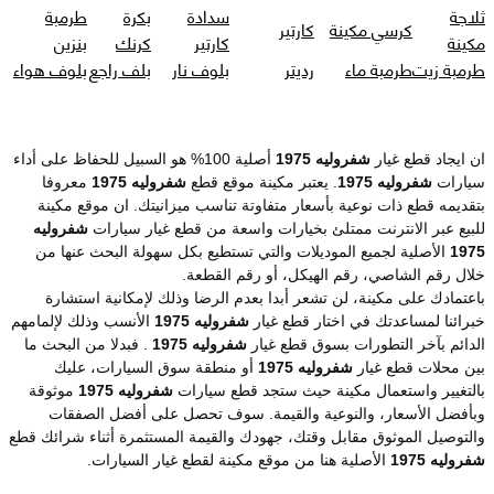
ثلاجة
سدادة
بكرة
طرمبة
كرسي مكينة
كارتير
مكينة
كارتير
كرنك
بنزين
طرمبة زيت
طرمبة ماء
رديتر
بلوف نار
بلف راجع
بلوف هواء
ان ايجاد قطع غيار
شفروليه 1975
أصلية 100% هو السبيل للحفاظ على أداء
سيارات
شفروليه 1975
. يعتبر مكينة موقع قطع
شفروليه 1975
معروفا
بتقديمه قطع ذات نوعية بأسعار متفاوتة تناسب ميزانيتك. ان موقع مكينة
للبيع عبر الانترنت ممتلئ بخيارات واسعة من قطع غيار سيارات
شفروليه
1975
الأصلية لجميع الموديلات والتي تستطيع بكل سهولة البحث عنها من
خلال رقم الشاصي، رقم الهيكل، أو رقم القطعة.
باعتمادك على مكينة، لن تشعر أبدا بعدم الرضا وذلك لإمكانية استشارة
خبرائنا لمساعدتك في اختار قطع غيار
شفروليه 1975
الأنسب وذلك لإلمامهم
الدائم بآخر التطورات بسوق قطع غيار
شفروليه 1975
. فبدلا من البحث ما
بين محلات قطع غيار
شفروليه 1975
أو منطقة سوق السيارات، عليك
بالتغيير واستعمال مكينة حيث ستجد قطع سيارات
شفروليه 1975
موثوقة
وبأفضل الأسعار، والنوعية والقيمة. سوف تحصل على أفضل الصفقات
والتوصيل الموثوق مقابل وقتك، جهودك والقيمة المستثمرة أثناء شرائك قطع
شفروليه 1975
الأصلية هنا من موقع مكينة لقطع غيار السيارات.