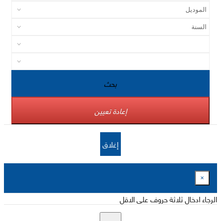
بحث
إعادة تعيين
إغلاق
×
الرجاء ادخال ثلاثة حروف على الاقل