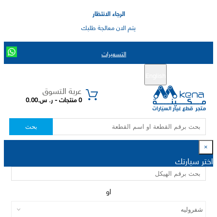
الرجاء الانتظار
يتم الان معالجة طلبك
التسعيرات
English
تسجيل جديد
تسجيل الدخول
|
عربة التسوق
0 منتجات - ر. س.0.00
بحث
×
اختر سيارتك
او