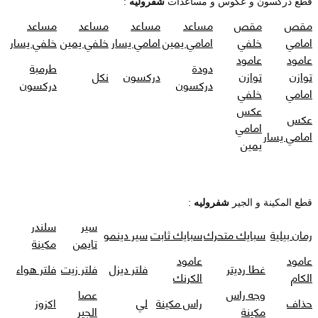
قطع دركسون و عكوس و مساعدات
شفروليه
:
مقص
مقص
مساعد
مساعد
مساعد
مساعد
امامي
خلفي
امامي يمين
امامي يسار
خلفي يمين
خلفي يسار
عامود
عامود
دودة
طرمبة
توازن
توازن
دركسون
نكل
دركسون
دركسون
امامي
خلفي
عكس
عكس
امامي
امامي يسار
يمين
قطع المكينة و الجير
شفروليه
:
سير
سلندر
رمان بيلية
سبايك متحرك
سبايك ثابت
سير دينمو
تايمن
مكينة
عامود
عامود
غطا رديتر
فلتر ديزل
فلتر زيت
فلتر هواء
الكام
الكرنك
وجه راس
عصا
حذاف
راس مكينة
لي
اكزوز
مكينة
الجير