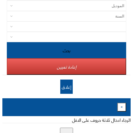
بحث
إعادة تعيين
إغلاق
×
الرجاء ادخال ثلاثة حروف على الاقل