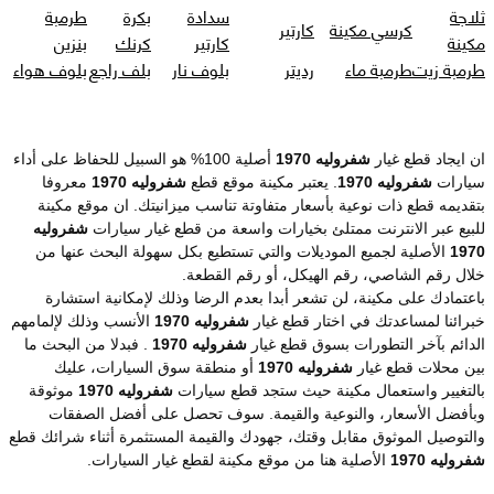
ثلاجة
سدادة
بكرة
طرمبة
كرسي مكينة
كارتير
مكينة
كارتير
كرنك
بنزين
طرمبة زيت
طرمبة ماء
رديتر
بلوف نار
بلف راجع
بلوف هواء
ان ايجاد قطع غيار
شفروليه 1970
أصلية 100% هو السبيل للحفاظ على أداء
سيارات
شفروليه 1970
. يعتبر مكينة موقع قطع
شفروليه 1970
معروفا
بتقديمه قطع ذات نوعية بأسعار متفاوتة تناسب ميزانيتك. ان موقع مكينة
للبيع عبر الانترنت ممتلئ بخيارات واسعة من قطع غيار سيارات
شفروليه
1970
الأصلية لجميع الموديلات والتي تستطيع بكل سهولة البحث عنها من
خلال رقم الشاصي، رقم الهيكل، أو رقم القطعة.
باعتمادك على مكينة، لن تشعر أبدا بعدم الرضا وذلك لإمكانية استشارة
خبرائنا لمساعدتك في اختار قطع غيار
شفروليه 1970
الأنسب وذلك لإلمامهم
الدائم بآخر التطورات بسوق قطع غيار
شفروليه 1970
. فبدلا من البحث ما
بين محلات قطع غيار
شفروليه 1970
أو منطقة سوق السيارات، عليك
بالتغيير واستعمال مكينة حيث ستجد قطع سيارات
شفروليه 1970
موثوقة
وبأفضل الأسعار، والنوعية والقيمة. سوف تحصل على أفضل الصفقات
والتوصيل الموثوق مقابل وقتك، جهودك والقيمة المستثمرة أثناء شرائك قطع
شفروليه 1970
الأصلية هنا من موقع مكينة لقطع غيار السيارات.