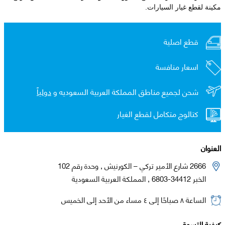
مكينة لقطع غيار السيارات.
قطع اصلية
اسعار منافسة
شحن لجميع مناطق المملكة العربية السعوديه و
دولياً
كتالوج متكامل لقطع الغيار
العنوان
2666 شارع الأمير تركي – الكورنيش , وحدة رقم 102
الخبر 34412-6803 , المملكة العربية السعودية
الساعة ٨ صباحًا إلى ٤ مساء من الأحد إلى الخميس
كيفية التسوق