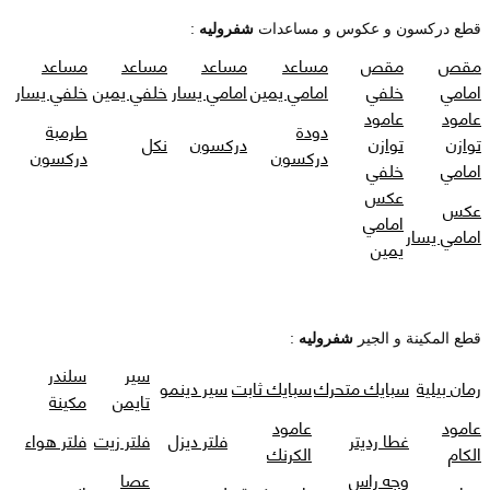
قطع دركسون و عكوس و مساعدات
شفروليه
:
مقص
مقص
مساعد
مساعد
مساعد
مساعد
امامي
خلفي
امامي يمين
امامي يسار
خلفي يمين
خلفي يسار
عامود
عامود
دودة
طرمبة
توازن
توازن
دركسون
نكل
دركسون
دركسون
امامي
خلفي
عكس
عكس
امامي
امامي يسار
يمين
قطع المكينة و الجير
شفروليه
:
سير
سلندر
رمان بيلية
سبايك متحرك
سبايك ثابت
سير دينمو
تايمن
مكينة
عامود
عامود
غطا رديتر
فلتر ديزل
فلتر زيت
فلتر هواء
الكام
الكرنك
وجه راس
عصا