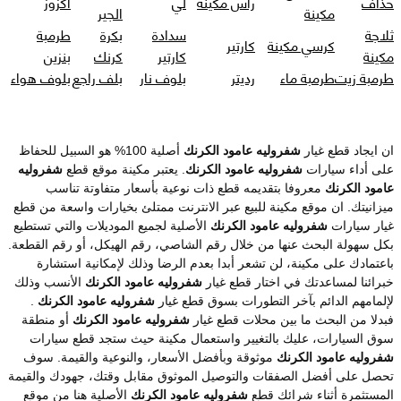
حذاف
راس مكينة
لي
اكزوز
مكينة
الجير
ثلاجة
سدادة
بكرة
طرمبة
كرسي مكينة
كارتير
مكينة
كارتير
كرنك
بنزين
طرمبة زيت
طرمبة ماء
رديتر
بلوف نار
بلف راجع
بلوف هواء
ان ايجاد قطع غيار
شفروليه عامود الكرنك
أصلية 100% هو السبيل للحفاظ
على أداء سيارات
شفروليه عامود الكرنك
. يعتبر مكينة موقع قطع
شفروليه
عامود الكرنك
معروفا بتقديمه قطع ذات نوعية بأسعار متفاوتة تناسب
ميزانيتك. ان موقع مكينة للبيع عبر الانترنت ممتلئ بخيارات واسعة من قطع
غيار سيارات
شفروليه عامود الكرنك
الأصلية لجميع الموديلات والتي تستطيع
بكل سهولة البحث عنها من خلال رقم الشاصي، رقم الهيكل، أو رقم القطعة.
باعتمادك على مكينة، لن تشعر أبدا بعدم الرضا وذلك لإمكانية استشارة
خبرائنا لمساعدتك في اختار قطع غيار
شفروليه عامود الكرنك
الأنسب وذلك
لإلمامهم الدائم بآخر التطورات بسوق قطع غيار
شفروليه عامود الكرنك
.
فبدلا من البحث ما بين محلات قطع غيار
شفروليه عامود الكرنك
أو منطقة
سوق السيارات، عليك بالتغيير واستعمال مكينة حيث ستجد قطع سيارات
شفروليه عامود الكرنك
موثوقة وبأفضل الأسعار، والنوعية والقيمة. سوف
تحصل على أفضل الصفقات والتوصيل الموثوق مقابل وقتك، جهودك والقيمة
المستثمرة أثناء شرائك قطع
شفروليه عامود الكرنك
الأصلية هنا من موقع