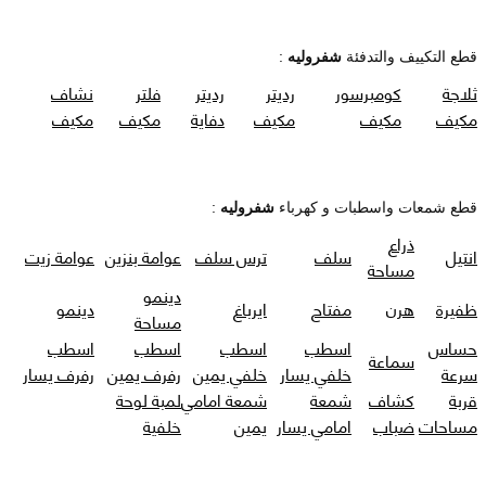
قطع التكييف والتدفئة
شفروليه
:
ثلاجة
كومبرسور
رديتر
رديتر
فلتر
نشاف
مكيف
مكيف
مكيف
دفاية
مكيف
مكيف
قطع شمعات واسطبات و كهرباء
شفروليه
:
ذراع
انتيل
سلف
ترس سلف
عوامة بنزين
عوامة زيت
مساحة
دينمو
ظفيرة
هرن
مفتاح
ايرباغ
دينمو
مساحة
حساس
اسطب
اسطب
اسطب
اسطب
سماعة
سرعة
خلفي يسار
خلفي يمين
رفرف يمين
رفرف يسار
قربة
كشاف
شمعة
شمعة امامي
لمبة لوحة
مساحات
ضباب
امامي يسار
يمين
خلفية