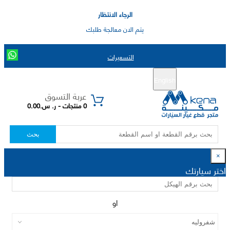
الرجاء الانتظار
يتم الان معالجة طلبك
التسعيرات
English
تسجيل جديد
تسجيل الدخول
|
عربة التسوق
0 منتجات - ر. س.0.00
بحث
×
اختر سيارتك
او