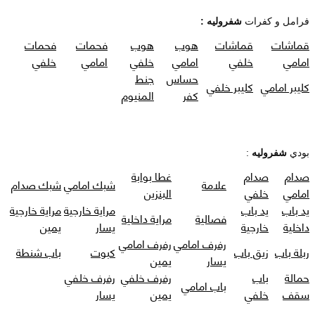
فرامل و كفرات
شفروليه :
قماشات
قماشات
هوب
هوب
فحمات
فحمات
امامي
خلفي
امامي
خلفي
امامي
خلفي
حساس
جنط
كليبر امامي
كليبر خلفي
كفر
المنيوم
بودي
شفروليه
:
صدام
صدام
غطا بوابة
علامة
شبك امامي
شبك صدام
امامي
خلفي
البنزين
يد باب
يد باب
مراية خارجية
مراية خارجية
فصالية
مراية داخلية
داخلية
خارجية
يسار
يمين
رفرف امامي
رفرف امامي
ربلة باب
زيق باب
كبوت
باب شنطة
يسار
يمين
حمالة
باب
رفرف خلفي
رفرف خلفي
باب امامي
سقف
خلفي
يمين
يسار