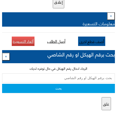
إغلاق
×
معلومات التسعيرة
أرسل الطلب
ألغاء التسعيرة
أضف قطع اخرى
بحث برقم الهيكل او رقم الشاصي
×
الرجاء ادخال رقم الهيكل في حال توفره لديك
بحث
غلق