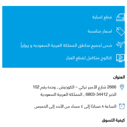
قطع اصلية
اسعار منافسة
شحن لجميع مناطق المملكة العربية السعوديه و
دولياً
كتالوج متكامل لقطع الغيار
العنوان
2666 شارع الأمير تركي – الكورنيش , وحدة رقم 102
الخبر 34412-6803 , المملكة العربية السعودية
الساعة ٨ صباحًا إلى ٤ مساء من الأحد إلى الخميس
كيفية التسوق