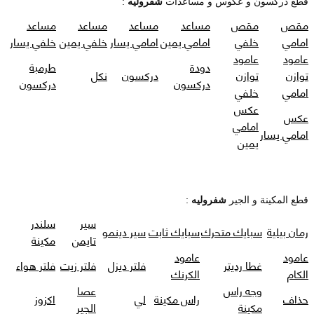
قطع دركسون و عكوس و مساعدات
شفروليه
:
مقص
مقص
مساعد
مساعد
مساعد
مساعد
امامي
خلفي
امامي يمين
امامي يسار
خلفي يمين
خلفي يسار
عامود
عامود
دودة
طرمبة
توازن
توازن
دركسون
نكل
دركسون
دركسون
امامي
خلفي
عكس
عكس
امامي
امامي يسار
يمين
قطع المكينة و الجير
شفروليه
:
سير
سلندر
رمان بيلية
سبايك متحرك
سبايك ثابت
سير دينمو
تايمن
مكينة
عامود
عامود
غطا رديتر
فلتر ديزل
فلتر زيت
فلتر هواء
الكام
الكرنك
وجه راس
عصا
حذاف
راس مكينة
لي
اكزوز
مكينة
الجير