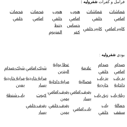
فرامل و كفرات
شفروليه :
قماشات
قماشات
هوب
هوب
فحمات
فحمات
امامي
خلفي
امامي
خلفي
امامي
خلفي
حساس
جنط
كليبر امامي
كليبر خلفي
كفر
المنيوم
بودي
شفروليه
:
صدام
صدام
غطا بوابة
علامة
شبك امامي
شبك صدام
امامي
خلفي
البنزين
يد باب
يد باب
مراية خارجية
مراية خارجية
فصالية
مراية داخلية
داخلية
خارجية
يسار
يمين
رفرف امامي
رفرف امامي
ربلة باب
زيق باب
كبوت
باب شنطة
يسار
يمين
حمالة
باب
رفرف خلفي
رفرف خلفي
باب امامي
سقف
خلفي
يمين
يسار