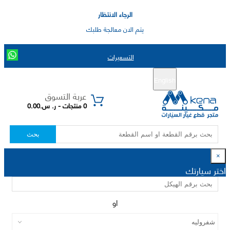
الرجاء الانتظار
يتم الان معالجة طلبك
التسعيرات
English
تسجيل جديد
تسجيل الدخول
|
عربة التسوق
0 منتجات - ر. س.0.00
بحث
×
اختر سيارتك
او