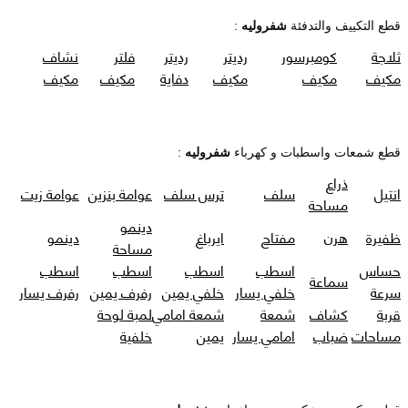
قطع التكييف والتدفئة
شفروليه
:
ثلاجة
كومبرسور
رديتر
رديتر
فلتر
نشاف
مكيف
مكيف
مكيف
دفاية
مكيف
مكيف
قطع شمعات واسطبات و كهرباء
شفروليه
:
ذراع
انتيل
سلف
ترس سلف
عوامة بنزين
عوامة زيت
مساحة
دينمو
ظفيرة
هرن
مفتاح
ايرباغ
دينمو
مساحة
حساس
اسطب
اسطب
اسطب
اسطب
سماعة
سرعة
خلفي يسار
خلفي يمين
رفرف يمين
رفرف يسار
قربة
كشاف
شمعة
شمعة امامي
لمبة لوحة
مساحات
ضباب
امامي يسار
يمين
خلفية