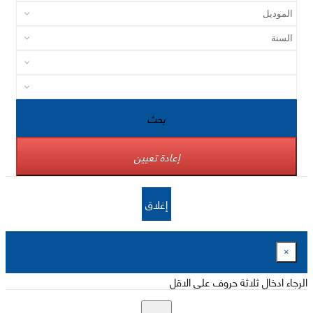
بحث
إعادة تعيين
إغلاق
×
الرجاء ادخال ثلاثة حروف على الاقل