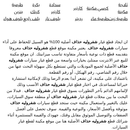
ثلاجة
سدادة
بكرة
طرمبة
كرسي مكينة
كارتير
مكينة
كارتير
كرنك
بنزين
طرمبة زيت
طرمبة ماء
رديتر
بلوف نار
بلف راجع
بلوف هواء
ان ايجاد قطع غيار
شفروليه حذاف
أصلية 100% هو السبيل للحفاظ على أداء
سيارات
شفروليه حذاف
. يعتبر مكينة موقع قطع
شفروليه حذاف
معروفا
بتقديمه قطع ذات نوعية بأسعار متفاوتة تناسب ميزانيتك. ان موقع مكينة
للبيع عبر الانترنت ممتلئ بخيارات واسعة من قطع غيار سيارات
شفروليه
حذاف
الأصلية لجميع الموديلات والتي تستطيع بكل سهولة البحث عنها من
خلال رقم الشاصي، رقم الهيكل، أو رقم القطعة.
باعتمادك على مكينة، لن تشعر أبدا بعدم الرضا وذلك لإمكانية استشارة
خبرائنا لمساعدتك في اختار قطع غيار
شفروليه حذاف
الأنسب وذلك
لإلمامهم الدائم بآخر التطورات بسوق قطع غيار
شفروليه حذاف
. فبدلا من
البحث ما بين محلات قطع غيار
شفروليه حذاف
أو منطقة سوق السيارات،
عليك بالتغيير واستعمال مكينة حيث ستجد قطع سيارات
شفروليه حذاف
موثوقة وبأفضل الأسعار، والنوعية والقيمة. سوف تحصل على أفضل
الصفقات والتوصيل الموثوق مقابل وقتك، جهودك والقيمة المستثمرة أثناء
شرائك قطع
شفروليه حذاف
الأصلية هنا من موقع مكينة لقطع غيار
السيارات.