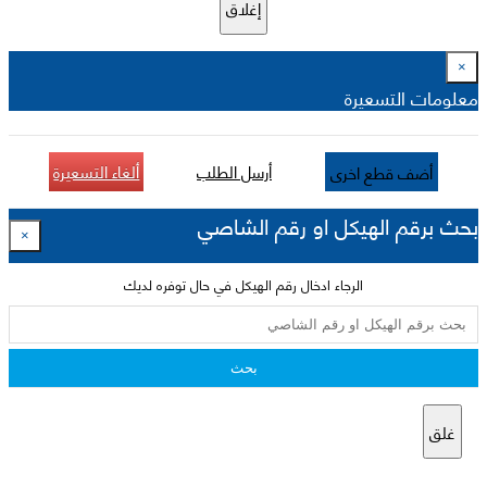
إغلاق
×
معلومات التسعيرة
أرسل الطلب
ألغاء التسعيرة
أضف قطع اخرى
بحث برقم الهيكل او رقم الشاصي
×
الرجاء ادخال رقم الهيكل في حال توفره لديك
بحث
غلق