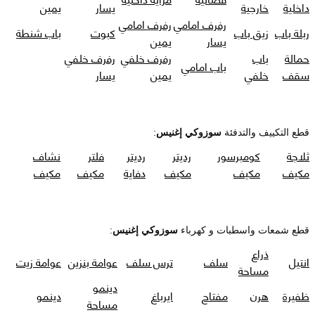
داخلية
خارجية
يسار
يمين
رفرف امامي
رفرف امامي
ربلة باب
زيق باب
كبوت
باب شنطة
يسار
يمين
حمالة
باب
رفرف خلفي
رفرف خلفي
باب امامي
سقف
خلفي
يمين
يسار
قطع التكييف والتدفئة
سوزوكي إغنيس
:
ثلاجة
كومبرسور
رديتر
رديتر
فلتر
نشاف
مكيف
مكيف
مكيف
دفاية
مكيف
مكيف
قطع شمعات واسطبات و كهرباء
سوزوكي إغنيس
:
ذراع
انتيل
سلف
ترس سلف
عوامة بنزين
عوامة زيت
مساحة
دينمو
ظفيرة
هرن
مفتاح
ايرباغ
دينمو
مساحة