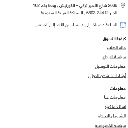
2666 شارع الأمير تركي – الكورنيش , وحدة رقم 102
الخبر 34412-6803 , المملكة العربية السعودية
الساعة ٨ صباحًا إلى ٤ مساء من الأحد إلى الخميس
كيفية التسوق
حالة الطلب
سياسة الارجاع
معلومات التوصيل
أرشادات الشحن الدولي
معلومات
معلومات عنا
اسئلة متكرره
الشروط والاحكام
سياسة الخصوصية