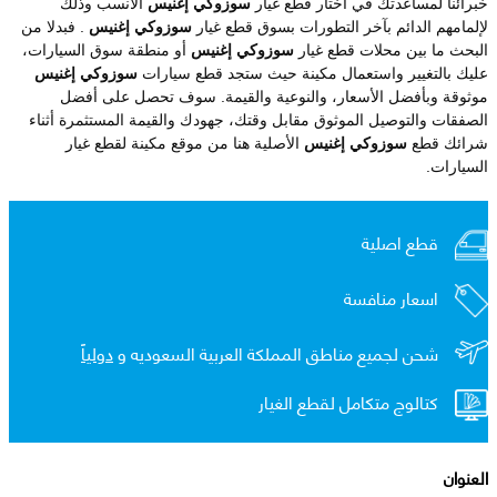
خبرائنا لمساعدتك في اختار قطع غيار
سوزوكي إغنيس
الأنسب وذلك
لإلمامهم الدائم بآخر التطورات بسوق قطع غيار
سوزوكي إغنيس
. فبدلا من
البحث ما بين محلات قطع غيار
سوزوكي إغنيس
أو منطقة سوق السيارات،
عليك بالتغيير واستعمال مكينة حيث ستجد قطع سيارات
سوزوكي إغنيس
موثوقة وبأفضل الأسعار، والنوعية والقيمة. سوف تحصل على أفضل
الصفقات والتوصيل الموثوق مقابل وقتك، جهودك والقيمة المستثمرة أثناء
شرائك قطع
سوزوكي إغنيس
الأصلية هنا من موقع مكينة لقطع غيار
السيارات.
قطع اصلية
اسعار منافسة
شحن لجميع مناطق المملكة العربية السعوديه و
دولياً
كتالوج متكامل لقطع الغيار
العنوان