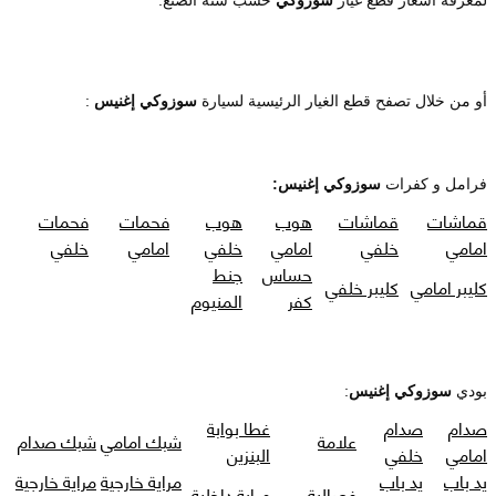
أو من خلال تصفح قطع الغيار الرئيسية لسيارة
سوزوكي إغنيس
:
فرامل و كفرات
سوزوكي إغنيس:
قماشات
قماشات
هوب
هوب
فحمات
فحمات
امامي
خلفي
امامي
خلفي
امامي
خلفي
حساس
جنط
كليبر امامي
كليبر خلفي
كفر
المنيوم
بودي
سوزوكي إغنيس
:
صدام
صدام
غطا بوابة
علامة
شبك امامي
شبك صدام
امامي
خلفي
البنزين
يد باب
يد باب
مراية خارجية
مراية خارجية
فصالية
مراية داخلية