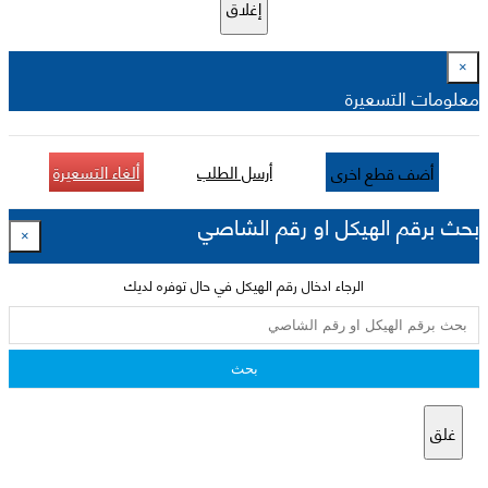
إغلاق
×
معلومات التسعيرة
أرسل الطلب
ألغاء التسعيرة
أضف قطع اخرى
بحث برقم الهيكل او رقم الشاصي
×
الرجاء ادخال رقم الهيكل في حال توفره لديك
بحث
غلق