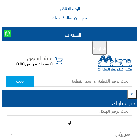
الرجاء الانتظار
يتم الان معالجة طلبك
التسعيرات
English
تسجيل جديد
تسجيل الدخول
|
عربة التسوق
0 منتجات - ر. س.0.00
بحث
×
اختر سيارتك
او