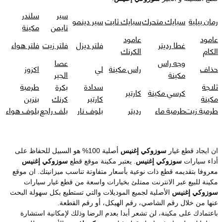
سير
سلندر
رمان بيلية
سبايك متحرك
سبايك ثابت
سير دينمو
تايمن
مكينة
عامود
عامود
غطا رديتر
فلتر ديزل
فلتر زيت
فلتر هواء
الكام
الكرنك
وجه راس
عصا
حذاف
راس مكينة
لي
اكزوز
مكينة
الجير
ثلاجة
سدادة
بكرة
طرمبة
كرسي مكينة
كارتير
مكينة
كارتير
كرنك
بنزين
طرمبة زيت
طرمبة ماء
رديتر
بلوف نار
بلف راجع
بلوف هواء
ان ايجاد قطع غيار
سوزوكي إغنيس
أصلية 100% هو السبيل للحفاظ على
أداء سيارات
سوزوكي إغنيس
. يعتبر مكينة موقع قطع
سوزوكي إغنيس
معروفا بتقديمه قطع ذات نوعية بأسعار متفاوتة تناسب ميزانيتك. ان موقع
مكينة للبيع عبر الانترنت ممتلئ بخيارات واسعة من قطع غيار سيارات
سوزوكي إغنيس
الأصلية لجميع الموديلات والتي تستطيع بكل سهولة البحث
عنها من خلال رقم الشاصي، رقم الهيكل، أو رقم القطعة.
باعتمادك على مكينة، لن تشعر أبدا بعدم الرضا وذلك لإمكانية استشارة