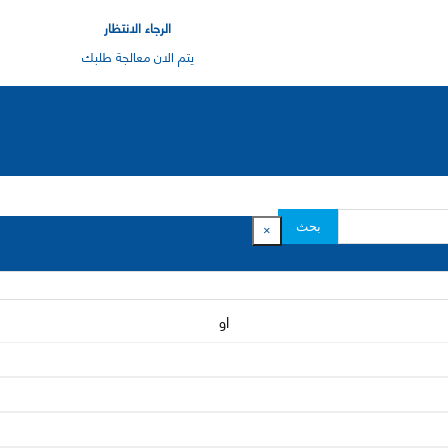
الرجاء الانتظار
يتم الان معالجة طلبك
بحث
×
او