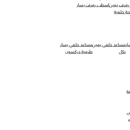
فرف يمين
اسطب رفرف يسار
حة خلفية
ار
مساعد خلفي يمين
مساعد خلفي يسار
نكل
طرمبة دركسون
ة
ن