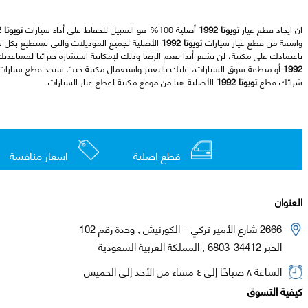
ان ايجاد قطع غيار
تويوتا 1992
أصلية 100% هو السبيل للحفاظ على أداء سيارات
تويوتا 1992
واسعة من قطع غيار سيارات
تويوتا 1992
الأصلية لجميع الموديلات والتي تستطيع بكل س
باعتمادك على مكينة، لن تشعر أبدا بعدم الرضا وذلك لإمكانية استشارة خبرائنا لمساعدت
1992
أو منطقة سوق السيارات، عليك بالتغيير واستعمال مكينة حيث ستجد قطع سيارا
شرائك قطع
تويوتا 1992
الأصلية هنا من موقع مكينة لقطع غيار السيارات.
قطع اصلية
اسعار منافسة
العنوان
2666 شارع الأمير تركي – الكورنيش , وحدة رقم 102
الخبر 34412-6803 , المملكة العربية السعودية
الساعة ٨ صباحًا إلى ٤ مساء من الأحد إلى الخميس
كيفية التسوق