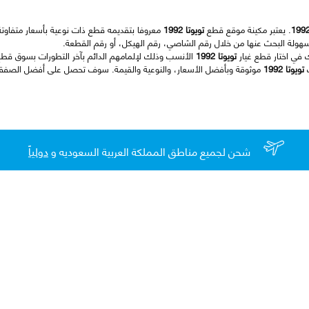
. يعتبر مكينة موقع قطع
تويوتا 1992
معروفا بتقديمه قطع ذات نوعية بأسعار متفاوتة 
هولة البحث عنها من خلال رقم الشاصي، رقم الهيكل، أو رقم القطعة.
ك في اختار قطع غيار
تويوتا 1992
الأنسب وذلك لإلمامهم الدائم بآخر التطورات بسوق قطع 
ت
تويوتا 1992
موثوقة وبأفضل الأسعار، والنوعية والقيمة. سوف تحصل على أفضل الصفقات
شحن لجميع مناطق المملكة العربية السعوديه و
دولياً