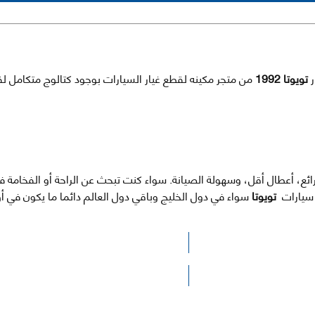
تويوتا 1992
من متجر مكينه لقطع غيار السيارات بوجود كتالوج متكامل ل
لرائع، أعطال أقل، وسهولة الصيانة. سواء كنت تبحث عن الراحة أو الفخامة
ى سيارات
تويوتا
سواء في دول الخليج وباقي دول العالم دائما ما يكون في
الرجاء الضغط هنا للوصول لصفحة البحث