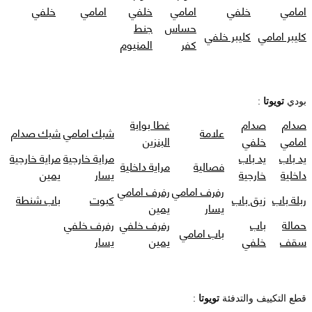
امامي
خلفي
امامي
خلفي
امامي
خلفي
حساس
جنط
كليبر امامي
كليبر خلفي
كفر
المنيوم
بودي
تويوتا
:
صدام
صدام
غطا بوابة
علامة
شبك امامي
شبك صدام
امامي
خلفي
البنزين
يد باب
يد باب
مراية خارجية
مراية خارجية
فصالية
مراية داخلية
داخلية
خارجية
يسار
يمين
رفرف امامي
رفرف امامي
ربلة باب
زيق باب
كبوت
باب شنطة
يسار
يمين
حمالة
باب
رفرف خلفي
رفرف خلفي
باب امامي
سقف
خلفي
يمين
يسار
قطع التكييف والتدفئة
تويوتا
: