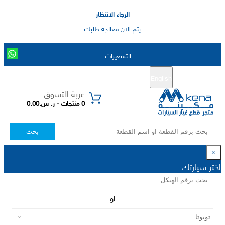
الرجاء الانتظار
يتم الان معالجة طلبك
التسعيرات
English
تسجيل جديد
تسجيل الدخول
|
عربة التسوق
0 منتجات - ر. س.0.00
بحث
×
اختر سيارتك
او