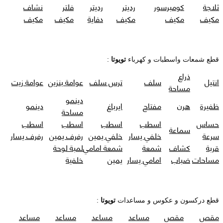
ثلاجة
كومبرسور
رديتر
رديتر
فلتر
نشاف
مكيف
مكيف
مكيف
دفاية
مكيف
مكيف
قطع شمعات واسطبات و كهرباء
تويوتا
:
ذراع
انتيل
سلف
ترس سلف
عوامة بنزين
عوامة زيت
مساحة
دينمو
ظفيرة
هرن
مفتاح
ايرباغ
دينمو
مساحة
حساس
اسطب
اسطب
اسطب
اسطب
سماعة
سرعة
خلفي يسار
خلفي يمين
رفرف يمين
رفرف يسار
قربة
كشاف
شمعة
شمعة امامي
لمبة لوحة
مساحات
ضباب
امامي يسار
يمين
خلفية
قطع دركسون و عكوس و مساعدات
تويوتا
:
مقص
مقص
مساعد
مساعد
مساعد
مساعد