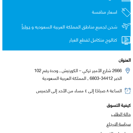
اسعار منافسة
شحن لجميع مناطق المملكة العربية السعوديه و
دولياً
كتالوج متكامل لقطع الغيار
العنوان
2666 شارع الأمير تركي – الكورنيش , وحدة رقم 102
الخبر 34412-6803 , المملكة العربية السعودية
الساعة ٨ صباحًا إلى ٤ مساء من الأحد إلى الخميس
كيفية التسوق
حالة الطلب
سياسة الارجاع