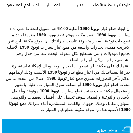
طرمبة زيت
طرمبة ماء
رديتر
بلوف نار
بلف راجع
بلوف هواء
ان ايجاد قطع غيار
تويوتا 1990
أصلية 100% هو السبيل للحفاظ على أداء
سيارات
تويوتا 1990
. يعتبر مكينة موقع قطع
تويوتا 1990
معروفا بتقديمه
قطع ذات نوعية بأسعار متفاوتة تناسب ميزانيتك. ان موقع مكينة للبيع عبر
الانترنت ممتلئ بخيارات واسعة من قطع غيار سيارات
تويوتا 1990
الأصلية
لجميع الموديلات والتي تستطيع بكل سهولة البحث عنها من خلال رقم
الشاصي، رقم الهيكل، أو رقم القطعة.
باعتمادك على مكينة، لن تشعر أبدا بعدم الرضا وذلك لإمكانية استشارة
خبرائنا لمساعدتك في اختار قطع غيار
تويوتا 1990
الأنسب وذلك لإلمامهم
الدائم بآخر التطورات بسوق قطع غيار
تويوتا 1990
. فبدلا من البحث ما بين
محلات قطع غيار
تويوتا 1990
أو منطقة سوق السيارات، عليك بالتغيير
واستعمال مكينة حيث ستجد قطع سيارات
تويوتا 1990
موثوقة وبأفضل
الأسعار، والنوعية والقيمة. سوف تحصل على أفضل الصفقات والتوصيل
الموثوق مقابل وقتك، جهودك والقيمة المستثمرة أثناء شرائك قطع
تويوتا
1990
الأصلية هنا من موقع مكينة لقطع غيار السيارات.
قطع اصلية