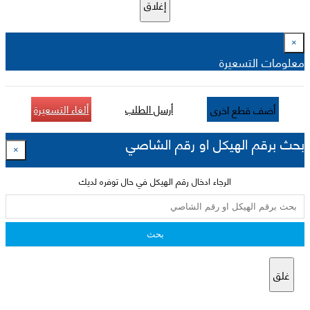
إغلاق
×
معلومات التسعيرة
أرسل الطلب
ألغاء التسعيرة
أضف قطع اخرى
بحث برقم الهيكل او رقم الشاصي
×
الرجاء ادخال رقم الهيكل في حال توفره لديك
بحث
غلق