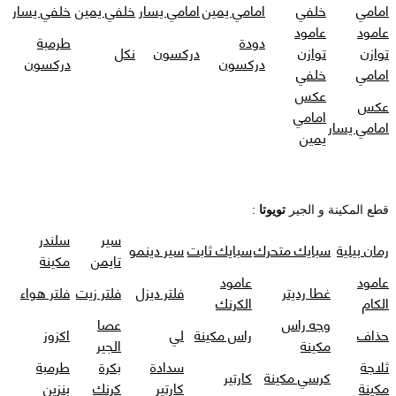
امامي
خلفي
امامي يمين
امامي يسار
خلفي يمين
خلفي يسار
عامود
عامود
دودة
طرمبة
توازن
توازن
دركسون
نكل
دركسون
دركسون
امامي
خلفي
عكس
عكس
امامي
امامي يسار
يمين
قطع المكينة و الجير
تويوتا
:
سير
سلندر
رمان بيلية
سبايك متحرك
سبايك ثابت
سير دينمو
تايمن
مكينة
عامود
عامود
غطا رديتر
فلتر ديزل
فلتر زيت
فلتر هواء
الكام
الكرنك
وجه راس
عصا
حذاف
راس مكينة
لي
اكزوز
مكينة
الجير
ثلاجة
سدادة
بكرة
طرمبة
كرسي مكينة
كارتير
مكينة
كارتير
كرنك
بنزين