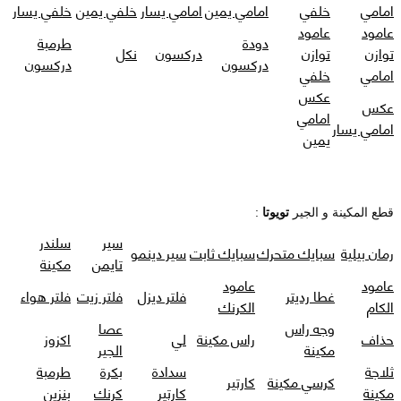
امامي
خلفي
امامي يمين
امامي يسار
خلفي يمين
خلفي يسار
عامود
عامود
دودة
طرمبة
توازن
توازن
دركسون
نكل
دركسون
دركسون
امامي
خلفي
عكس
عكس
امامي
امامي يسار
يمين
قطع المكينة و الجير
تويوتا
:
سير
سلندر
رمان بيلية
سبايك متحرك
سبايك ثابت
سير دينمو
تايمن
مكينة
عامود
عامود
غطا رديتر
فلتر ديزل
فلتر زيت
فلتر هواء
الكام
الكرنك
وجه راس
عصا
حذاف
راس مكينة
لي
اكزوز
مكينة
الجير
ثلاجة
سدادة
بكرة
طرمبة
كرسي مكينة
كارتير
مكينة
كارتير
كرنك
بنزين