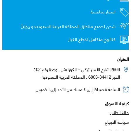
اسعار منافسة
شحن لجميع مناطق المملكة العربية السعوديه و
دولياً
كتالوج متكامل لقطع الغيار
العنوان
2666 شارع الأمير تركي – الكورنيش , وحدة رقم 102
الخبر 34412-6803 , المملكة العربية السعودية
الساعة ٨ صباحًا إلى ٤ مساء من الأحد إلى الخميس
كيفية التسوق
حالة الطلب
سياسة الارجاع