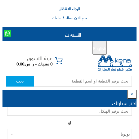
الرجاء الانتظار
يتم الان معالجة طلبك
التسعيرات
English
تسجيل جديد
تسجيل الدخول
|
عربة التسوق
0 منتجات - ر. س.0.00
بحث
×
اختر سيارتك
او