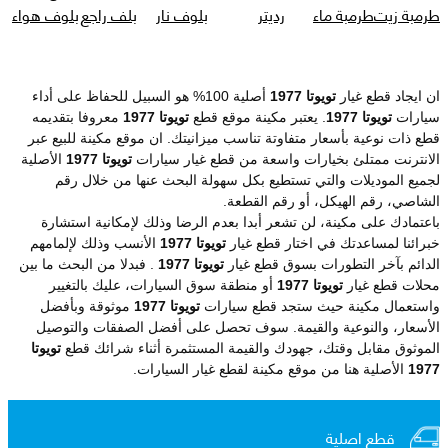
طرمبة زيت
طرمبة ماء
رديتر
بلوف نار
بلف راجع
بلوف هواء
ان ايجاد قطع غيار
تويوتا 1977
أصلية 100% هو السبيل للحفاظ على أداء
سيارات
تويوتا 1977
. يعتبر مكينة موقع قطع
تويوتا 1977
معروفا بتقديمه
قطع ذات نوعية بأسعار متفاوتة تناسب ميزانيتك. ان موقع مكينة للبيع عبر
الانترنت ممتلئ بخيارات واسعة من قطع غيار سيارات
تويوتا 1977
الأصلية
لجميع الموديلات والتي تستطيع بكل سهولة البحث عنها من خلال رقم
الشاصي، رقم الهيكل، أو رقم القطعة.
باعتمادك على مكينة، لن تشعر أبدا بعدم الرضا وذلك لإمكانية استشارة
خبرائنا لمساعدتك في اختار قطع غيار
تويوتا 1977
الأنسب وذلك لإلمامهم
الدائم بآخر التطورات بسوق قطع غيار
تويوتا 1977
. فبدلا من البحث ما بين
محلات قطع غيار
تويوتا 1977
أو منطقة سوق السيارات، عليك بالتغيير
واستعمال مكينة حيث ستجد قطع سيارات
تويوتا 1977
موثوقة وبأفضل
الأسعار، والنوعية والقيمة. سوف تحصل على أفضل الصفقات والتوصيل
الموثوق مقابل وقتك، جهودك والقيمة المستثمرة أثناء شرائك قطع
تويوتا
1977
الأصلية هنا من موقع مكينة لقطع غيار السيارات.
قطع اصلية