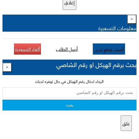
إغلاق
×
معلومات التسعيرة
أرسل الطلب
ألغاء التسعيرة
أضف قطع اخرى
بحث برقم الهيكل او رقم الشاصي
×
الرجاء ادخال رقم الهيكل في حال توفره لديك
بحث
غلق