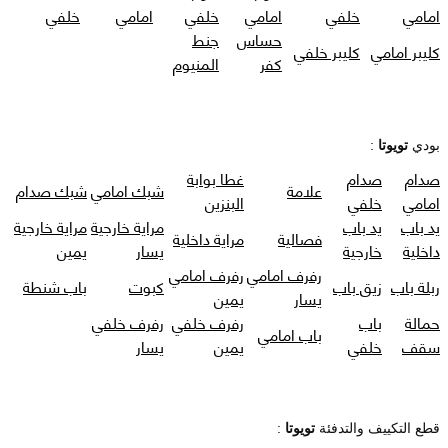
امامي
خلفي
امامي
خلفي
امامي
خلفي
حساس
جنط
كليبر امامي
كليبر خلفي
كفر
المنيوم
بودي
تويوتا
:
صدام
صدام
غطا بوابة
علامة
شبك امامي
شبك صدام
امامي
خلفي
البنزين
يد باب
يد باب
مراية خارجية
مراية خارجية
فصالية
مراية داخلية
داخلية
خارجية
يسار
يمين
رفرف امامي
رفرف امامي
ربلة باب
زيق باب
كبوت
باب شنطة
يسار
يمين
حمالة
باب
رفرف خلفي
رفرف خلفي
باب امامي
سقف
خلفي
يمين
يسار
قطع التكييف والتدفئة
تويوتا
: