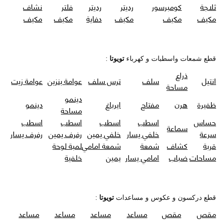
ثلاجة
كومبرسور
رديتر
رديتر
فلتر
نشاف
مكيف
مكيف
مكيف
دفاية
مكيف
مكيف
قطع شمعات واسطبات و كهرباء
تويوتا
:
ذراع
انتيل
سلف
ترس سلف
عوامة بنزين
عوامة زيت
مساحة
دينمو
ظفيرة
هرن
مفتاح
ايرباغ
دينمو
مساحة
حساس
اسطب
اسطب
اسطب
اسطب
سماعة
سرعة
خلفي يسار
خلفي يمين
رفرف يمين
رفرف يسار
قربة
كشاف
شمعة
شمعة امامي
لمبة لوحة
مساحات
ضباب
امامي يسار
يمين
خلفية
قطع دركسون و عكوس و مساعدات
تويوتا
:
مقص
مقص
مساعد
مساعد
مساعد
مساعد