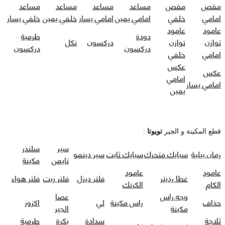
مقص
مقص
مساعد
مساعد
مساعد
مساعد
امامي
خلفي
امامي يمين
امامي يسار
خلفي يمين
خلفي يسار
عامود
عامود
دودة
طرمبة
توازن
توازن
دركسون
نكل
دركسون
دركسون
امامي
خلفي
عكس
عكس
امامي
امامي يسار
يمين
قطع المكينة و الجير
تويوتا
:
سير
سلندر
رمان بيلية
سبايك متحرك
سبايك ثابت
سير دينمو
تايمن
مكينة
عامود
عامود
غطا رديتر
فلتر ديزل
فلتر زيت
فلتر هواء
الكام
الكرنك
وجه راس
عصا
حذاف
راس مكينة
لي
اكزوز
مكينة
الجير
ثلاجة
سدادة
بكرة
طرمبة