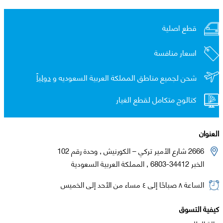
قطع اصلية
اسعار منافسة
شحن لجميع مناطق المملكة العربية السعوديه و
دولياً
كتالوج متكامل لقطع الغيار
العنوان
2666 شارع الأمير تركي – الكورنيش , وحدة رقم 102
الخبر 34412-6803 , المملكة العربية السعودية
الساعة ٨ صباحًا إلى ٤ مساء من الأحد إلى الخميس
كيفية التسوق