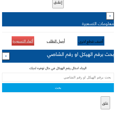
إغلاق
×
معلومات التسعيرة
أرسل الطلب
ألغاء التسعيرة
أضف قطع اخرى
بحث برقم الهيكل او رقم الشاصي
×
الرجاء ادخال رقم الهيكل في حال توفره لديك
بحث
غلق