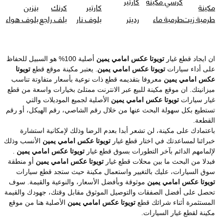
كرسي مكينة
كارتير
مكينة
كارتير
كرنك
بنزين
طرمبة زيت
طرمبة ماء
رديتر
بلوف نار
بلف راجع
بلوف هواء
ان ايجاد قطع غيار
تويوتا عكس امامي يمين
أصلية 100% هو السبيل للحفاظ
على أداء سيارات
تويوتا عكس امامي يمين
. يعتبر مكينة موقع قطع
تويوتا
عكس امامي يمين
معروفا بتقديمه قطع ذات نوعية بأسعار متفاوتة تناسب
ميزانيتك. ان موقع مكينة للبيع عبر الانترنت ممتلئ بخيارات واسعة من قطع
غيار سيارات
تويوتا عكس امامي يمين
الأصلية لجميع الموديلات والتي
تستطيع بكل سهولة البحث عنها من خلال رقم الشاصي، رقم الهيكل، أو رقم
القطعة.
باعتمادك على مكينة، لن تشعر أبدا بعدم الرضا وذلك لإمكانية استشارة
خبرائنا لمساعدتك في اختار قطع غيار
تويوتا عكس امامي يمين
الأنسب وذلك
لإلمامهم الدائم بآخر التطورات بسوق قطع غيار
تويوتا عكس امامي يمين
.
فبدلا من البحث ما بين محلات قطع غيار
تويوتا عكس امامي يمين
أو منطقة
سوق السيارات، عليك بالتغيير واستعمال مكينة حيث ستجد قطع سيارات
تويوتا عكس امامي يمين
موثوقة وبأفضل الأسعار، والنوعية والقيمة. سوف
تحصل على أفضل الصفقات والتوصيل الموثوق مقابل وقتك، جهودك والقيمة
المستثمرة أثناء شرائك قطع
تويوتا عكس امامي يمين
الأصلية هنا من موقع
مكينة لقطع غيار السيارات.