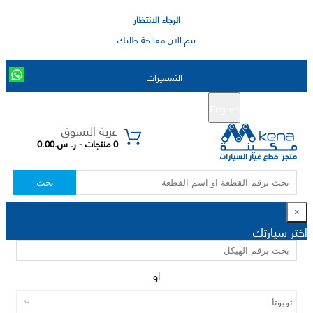
الرجاء الانتظار
يتم الان معالجة طلبك
التسعيرات
English
تسجيل جديد
تسجيل الدخول
|
عربة التسوق
0 منتجات - ر. س.0.00
بحث
×
اختر سيارتك
او