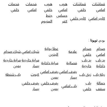
قماشات
قماشات
هوب
هوب
فحمات
فحمات
امامي
خلفي
امامي
خلفي
امامي
خلفي
حساس
جنط
كليبر امامي
كليبر خلفي
كفر
المنيوم
بودي
تويوتا
:
صدام
صدام
غطا بوابة
علامة
شبك امامي
شبك صدام
امامي
خلفي
البنزين
يد باب
يد باب
مراية خارجية
مراية خارجية
فصالية
مراية داخلية
داخلية
خارجية
يسار
يمين
رفرف امامي
رفرف امامي
ربلة باب
زيق باب
كبوت
باب شنطة
يسار
يمين
حمالة
باب
رفرف خلفي
رفرف خلفي
باب امامي
سقف
خلفي
يمين
يسار