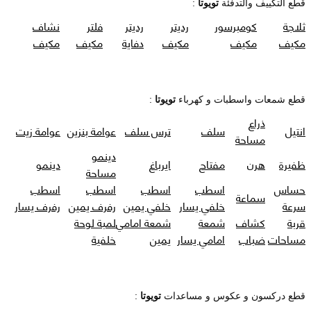
قطع التكييف والتدفئة
تويوتا
:
ثلاجة
كومبرسور
رديتر
رديتر
فلتر
نشاف
مكيف
مكيف
مكيف
دفاية
مكيف
مكيف
قطع شمعات واسطبات و كهرباء
تويوتا
:
ذراع
انتيل
سلف
ترس سلف
عوامة بنزين
عوامة زيت
مساحة
دينمو
ظفيرة
هرن
مفتاح
ايرباغ
دينمو
مساحة
حساس
اسطب
اسطب
اسطب
اسطب
سماعة
سرعة
خلفي يسار
خلفي يمين
رفرف يمين
رفرف يسار
قربة
كشاف
شمعة
شمعة امامي
لمبة لوحة
مساحات
ضباب
امامي يسار
يمين
خلفية
قطع دركسون و عكوس و مساعدات
تويوتا
: