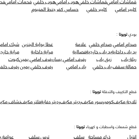
قماشات امامي
قماشات خلفي
هوب امامي
هوب خلفي
فحمات امامي
فح
كليبر امامي
كليبر خلفي
حساس كفر
جنط المنيوم
بودي
تويوتا
:
صدام امامي
صدام خلفي
علامة
غطا بوابة البنزين
شبك امام
يد باب داخلية
يد باب خارجية
فصالية
مراية داخلية
مراية خارجي
ربلة باب
زيق باب
رفرف امامي يسار
رفرف امامي يمين
كبوت
حمالة سقف
باب خلفي
باب امامي
رفرف خلفي يمين
رفرف خلفي
قطع التكييف والتدفئة
تويوتا
:
ثلاجة مكيف
كومبرسور مكيف
رديتر مكيف
رديتر دفاية
فلتر مكيف
نشاف مكي
قطع شمعات واسطبات و كهرباء
تويوتا
:
انتيل
ذراع مساحة
سلف
ترس سلف
عوامة ب