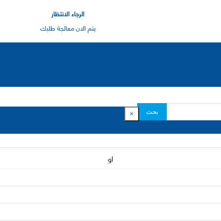
الرجاء الانتظار
يتم الان معالجة طلبك
بحث
×
او