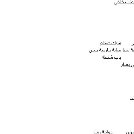
مات خلفي
ي
شبك صدام
ة يسار
مراية خارجية يمين
باب شنطة
 يسار
ف
نزين
عوامة زيت