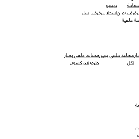
مساحة
دينمو
فرف يمين
اسطب رفرف يسار
حة خلفية
ار
مساعد خلفي يمين
مساعد خلفي يسار
نكل
طرمبة دركسون
ة
ن