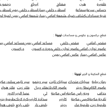
ظفيرة
هرن
مفتاح
ايرباغ
دينمو 
حساس سرعة
سماعة
اسطب خلفي يسار
اسطب خلفي يمين
اسطب ر
قربة مساحات
كشاف ضباب
شمعة امامي يسار
شمعة امامي يمين
لمبة لو
قطع دركسون و عكوس و مساعدات
تويوتا
:
مقص امامي
مقص خلفي
مساعد امامي يمين
مساعد امامي يس
عامود توازن امامي
عامود توازن خلفي
دودة دركسون
دركسون
عكس امامي يسار
عكس امامي يمين
قطع المكينة و الجير
تويوتا
:
رمان بيلية
سبايك متحرك
سبايك ثابت
سير دينمو
سير تايمن
سلندر مكين
عامود الكام
غطا رديتر
عامود الكرنك
فلتر ديزل
فلتر زيت
فلتر هواء
حذاف
وجه راس مكينة
راس مكينة
لي
عصا الجير
اكزوز
ثلاجة مكينة
كرسي مكينة
كارتير
سدادة كارتير
بكرة كرنك
طرمبة بنزي
طرمبة زيت
طرمبة ماء
رديتر
بلوف نار
بلف راجع
بلوف هواء