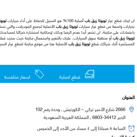
ان ايجاد قطع غيار
تويوتا زيق باب
أصلية 100% هو السبيل للحفاظ على أداء سيارات
تويوت
بخيارات واسعة من قطع غيار سيارات
تويوتا زيق باب
الأصلية لجميع الموديلات والتي تست
باعتمادك على مكينة، لن تشعر أبدا بعدم الرضا وذلك لإمكانية استشارة خبرائنا لمساعدت
تويوتا زيق باب
أو منطقة سوق السيارات، عليك بالتغيير واستعمال مكينة حيث ستجد قط
المستثمرة أثناء شرائك قطع
تويوتا زيق باب
الأصلية هنا من موقع مكينة لقطع غيار السيا
قطع اصلية
اسعار منافسة
العنوان
2666 شارع الأمير تركي – الكورنيش , وحدة رقم 102
الخبر 34412-6803 , المملكة العربية السعودية
الساعة ٨ صباحًا إلى ٤ مساء من الأحد إلى الخميس
كيفية التسوق