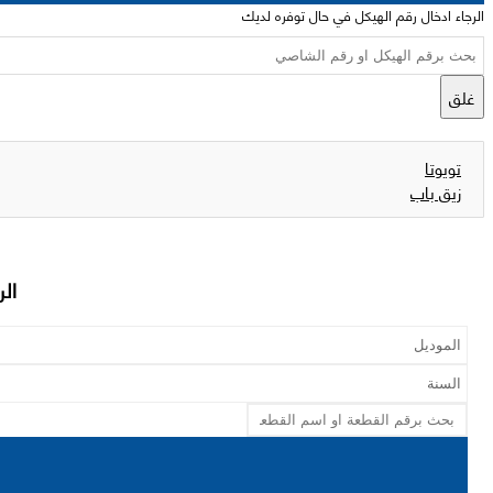
الرجاء ادخال رقم الهيكل في حال توفره لديك
غلق
تويوتا
زيق باب
الر