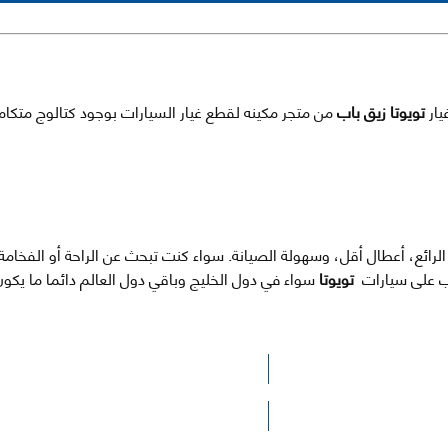
تويوتا زيق باب
من متجر مكينه لقطع غيار السيارات بوجود كتالوج متكا
الرائع، أعطال أقل، وسهولة الصيانة. سواء كنت تبحث عن الراحة أو الفخام
طلب على سيارات
تويوتا
سواء في دول الخليج وباقي دول العالم دائما ما يك
الرجاء الضغط هنا للوصول لصفحة البحث