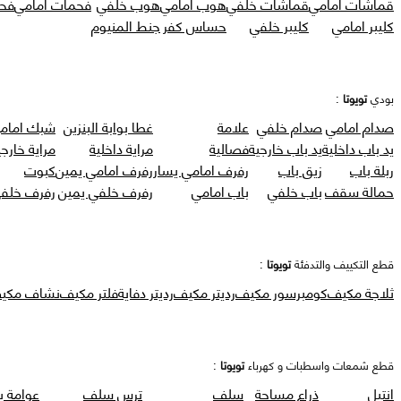
قماشات امامي
قماشات خلفي
هوب امامي
هوب خلفي
فحمات امامي
فح
كليبر امامي
كليبر خلفي
حساس كفر
جنط المنيوم
بودي
تويوتا
:
صدام امامي
صدام خلفي
علامة
غطا بوابة البنزين
شبك امام
يد باب داخلية
يد باب خارجية
فصالية
مراية داخلية
مراية خارجي
ربلة باب
زيق باب
رفرف امامي يسار
رفرف امامي يمين
كبوت
حمالة سقف
باب خلفي
باب امامي
رفرف خلفي يمين
رفرف خلفي
قطع التكييف والتدفئة
تويوتا
:
ثلاجة مكيف
كومبرسور مكيف
رديتر مكيف
رديتر دفاية
فلتر مكيف
نشاف مكي
قطع شمعات واسطبات و كهرباء
تويوتا
:
انتيل
ذراع مساحة
سلف
ترس سلف
عوامة ب