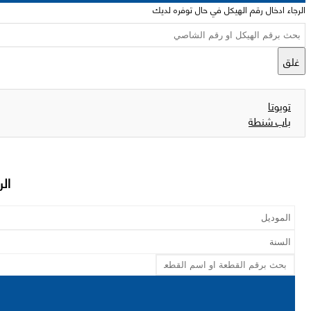
الرجاء ادخال رقم الهيكل في حال توفره لديك
غلق
تويوتا
باب شنطة
الر