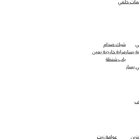
مات خلفي
ي
شبك صدام
ة يسار
مراية خارجية يمين
باب شنطة
 يسار
ف
نزين
عوامة زيت