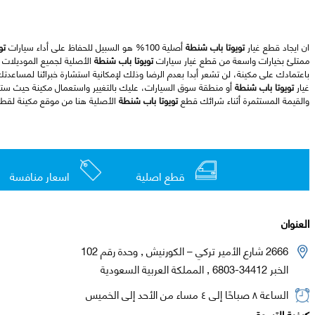
ان ايجاد قطع غيار
تويوتا باب شنطة
أصلية 100% هو السبيل للحفاظ على أداء سيارات
تو
ممتلئ بخيارات واسعة من قطع غيار سيارات
تويوتا باب شنطة
الأصلية لجميع الموديلات 
باعتمادك على مكينة، لن تشعر أبدا بعدم الرضا وذلك لإمكانية استشارة خبرائنا لمساعدت
غيار
تويوتا باب شنطة
أو منطقة سوق السيارات، عليك بالتغيير واستعمال مكينة حيث س
والقيمة المستثمرة أثناء شرائك قطع
تويوتا باب شنطة
الأصلية هنا من موقع مكينة لقطع 
قطع اصلية
اسعار منافسة
العنوان
2666 شارع الأمير تركي – الكورنيش , وحدة رقم 102
الخبر 34412-6803 , المملكة العربية السعودية
الساعة ٨ صباحًا إلى ٤ مساء من الأحد إلى الخميس
كيفية التسوق