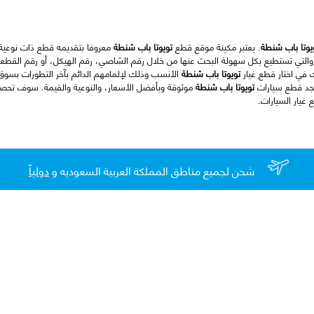
يوتا باب شنطة
. يعتبر مكينة موقع قطع
تويوتا باب شنطة
معروفا بتقديمه قطع ذات نوعية ب
والتي تستطيع بكل سهولة البحث عنها من خلال رقم الشاصي، رقم الهيكل، أو رقم القطعة
ك في اختار قطع غيار
تويوتا باب شنطة
الأنسب وذلك لإلمامهم الدائم بآخر التطورات بسوق
تجد قطع سيارات
تويوتا باب شنطة
موثوقة وبأفضل الأسعار، والنوعية والقيمة. سوف تح
غيار السيارات.
شحن لجميع مناطق المملكة العربية السعوديه و
دولياً