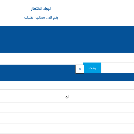
الرجاء الانتظار
يتم الان معالجة طلبك
بحث
×
او