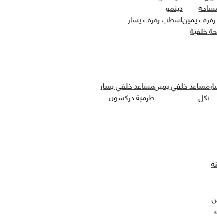
مساحة
دينمو
فرف يمين
اسطب رفرف يسار
حة خلفية
ار
مساعد خلفي يمين
مساعد خلفي يسار
نكل
طرمبة دركسون
ة
ن