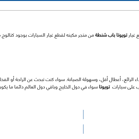
تويوتا باب شنطة
من متجر مكينه لقطع غيار السيارات بوجود كتالوج 
اء الرائع، أعطال أقل، وسهولة الصيانة. سواء كنت تبحث عن الراحة أو الف
طلب على سيارات
تويوتا
سواء في دول الخليج وباقي دول العالم دائما ما يك
الرجاء الضغط هنا للوصول لصفحة البحث