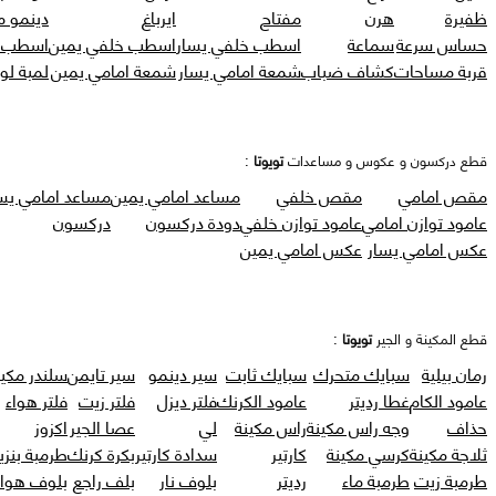
ظفيرة
هرن
مفتاح
ايرباغ
دينمو 
حساس سرعة
سماعة
اسطب خلفي يسار
اسطب خلفي يمين
اسطب ر
قربة مساحات
كشاف ضباب
شمعة امامي يسار
شمعة امامي يمين
لمبة لو
قطع دركسون و عكوس و مساعدات
تويوتا
:
مقص امامي
مقص خلفي
مساعد امامي يمين
مساعد امامي يس
عامود توازن امامي
عامود توازن خلفي
دودة دركسون
دركسون
عكس امامي يسار
عكس امامي يمين
قطع المكينة و الجير
تويوتا
:
رمان بيلية
سبايك متحرك
سبايك ثابت
سير دينمو
سير تايمن
سلندر مكين
عامود الكام
غطا رديتر
عامود الكرنك
فلتر ديزل
فلتر زيت
فلتر هواء
حذاف
وجه راس مكينة
راس مكينة
لي
عصا الجير
اكزوز
ثلاجة مكينة
كرسي مكينة
كارتير
سدادة كارتير
بكرة كرنك
طرمبة بنزي
طرمبة زيت
طرمبة ماء
رديتر
بلوف نار
بلف راجع
بلوف هواء