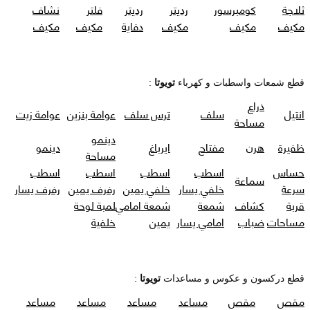
ثلاجة
كومبرسور
رديتر
رديتر
فلتر
نشاف
مكيف
مكيف
مكيف
دفاية
مكيف
مكيف
قطع شمعات واسطبات و كهرباء
تويوتا
:
ذراع
انتيل
سلف
ترس سلف
عوامة بنزين
عوامة زيت
مساحة
دينمو
ظفيرة
هرن
مفتاح
ايرباغ
دينمو
مساحة
حساس
اسطب
اسطب
اسطب
اسطب
سماعة
سرعة
خلفي يسار
خلفي يمين
رفرف يمين
رفرف يسار
قربة
كشاف
شمعة
شمعة امامي
لمبة لوحة
مساحات
ضباب
امامي يسار
يمين
خلفية
قطع دركسون و عكوس و مساعدات
تويوتا
:
مقص
مقص
مساعد
مساعد
مساعد
مساعد