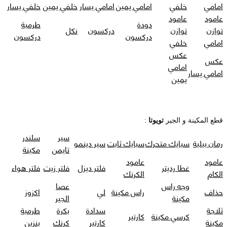
امامي
خلفي
امامي يمين
امامي يسار
خلفي يمين
خلفي يسار
عامود
عامود
دودة
طرمبة
توازن
توازن
دركسون
نكل
دركسون
دركسون
امامي
خلفي
عكس
عكس
امامي
امامي يسار
يمين
قطع المكينة و الجير
تويوتا
:
سير
سلندر
رمان بيلية
سبايك متحرك
سبايك ثابت
سير دينمو
تايمن
مكينة
عامود
عامود
غطا رديتر
فلتر ديزل
فلتر زيت
فلتر هواء
الكام
الكرنك
وجه راس
عصا
حذاف
راس مكينة
لي
اكزوز
مكينة
الجير
ثلاجة
سدادة
بكرة
طرمبة
كرسي مكينة
كارتير
مكينة
كارتير
كرنك
بنزين