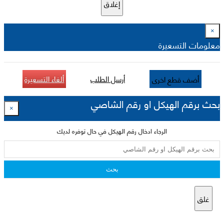
إغلاق
×
معلومات التسعيرة
أرسل الطلب
ألغاء التسعيرة
أضف قطع اخرى
بحث برقم الهيكل او رقم الشاصي
×
الرجاء ادخال رقم الهيكل في حال توفره لديك
بحث
غلق