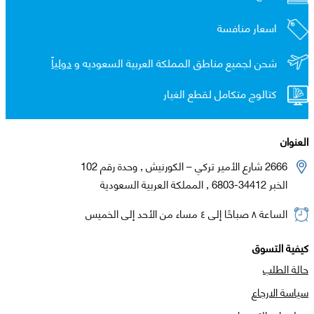
اسعار منافسة
شحن لجميع مناطق المملكة العربية السعوديه و
دولياً
كتالوج متكامل لقطع الغيار
العنوان
2666 شارع الأمير تركي – الكورنيش , وحدة رقم 102
الخبر 34412-6803 , المملكة العربية السعودية
الساعة ٨ صباحًا إلى ٤ مساء من الأحد إلى الخميس
كيفية التسوق
حالة الطلب
سياسة الارجاع