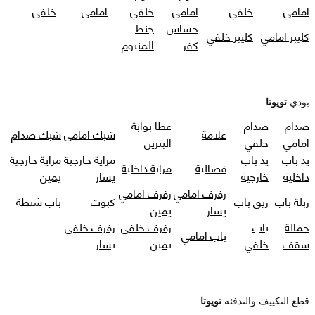
امامي
خلفي
امامي
خلفي
امامي
خلفي
حساس
جنط
كليبر امامي
كليبر خلفي
كفر
المنيوم
بودي
تويوتا
:
صدام
صدام
غطا بوابة
علامة
شبك امامي
شبك صدام
امامي
خلفي
البنزين
يد باب
يد باب
مراية خارجية
مراية خارجية
فصالية
مراية داخلية
داخلية
خارجية
يسار
يمين
رفرف امامي
رفرف امامي
ربلة باب
زيق باب
كبوت
باب شنطة
يسار
يمين
حمالة
باب
رفرف خلفي
رفرف خلفي
باب امامي
سقف
خلفي
يمين
يسار
قطع التكييف والتدفئة
تويوتا
: