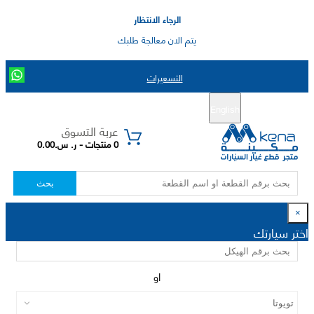
الرجاء الانتظار
يتم الان معالجة طلبك
التسعيرات
English
تسجيل جديد
تسجيل الدخول
|
عربة التسوق
0 منتجات - ر. س.0.00
بحث
×
اختر سيارتك
او