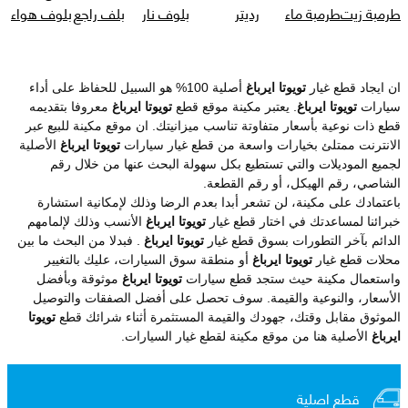
طرمبة زيت
طرمبة ماء
رديتر
بلوف نار
بلف راجع
بلوف هواء
ان ايجاد قطع غيار
تويوتا ايرباغ
أصلية 100% هو السبيل للحفاظ على أداء
سيارات
تويوتا ايرباغ
. يعتبر مكينة موقع قطع
تويوتا ايرباغ
معروفا بتقديمه
قطع ذات نوعية بأسعار متفاوتة تناسب ميزانيتك. ان موقع مكينة للبيع عبر
الانترنت ممتلئ بخيارات واسعة من قطع غيار سيارات
تويوتا ايرباغ
الأصلية
لجميع الموديلات والتي تستطيع بكل سهولة البحث عنها من خلال رقم
الشاصي، رقم الهيكل، أو رقم القطعة.
باعتمادك على مكينة، لن تشعر أبدا بعدم الرضا وذلك لإمكانية استشارة
خبرائنا لمساعدتك في اختار قطع غيار
تويوتا ايرباغ
الأنسب وذلك لإلمامهم
الدائم بآخر التطورات بسوق قطع غيار
تويوتا ايرباغ
. فبدلا من البحث ما بين
محلات قطع غيار
تويوتا ايرباغ
أو منطقة سوق السيارات، عليك بالتغيير
واستعمال مكينة حيث ستجد قطع سيارات
تويوتا ايرباغ
موثوقة وبأفضل
الأسعار، والنوعية والقيمة. سوف تحصل على أفضل الصفقات والتوصيل
الموثوق مقابل وقتك، جهودك والقيمة المستثمرة أثناء شرائك قطع
تويوتا
ايرباغ
الأصلية هنا من موقع مكينة لقطع غيار السيارات.
قطع اصلية