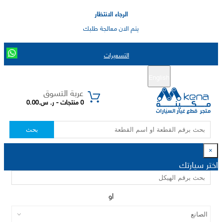
الرجاء الانتظار
يتم الان معالجة طلبك
التسعيرات
English
تسجيل جديد
تسجيل الدخول
|
عربة التسوق
0 منتجات - ر. س.0.00
بحث
×
اختر سيارتك
او