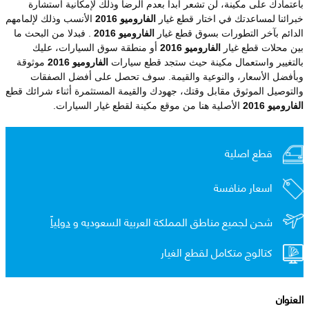
باعتمادك على مكينة، لن تشعر أبدا بعدم الرضا وذلك لإمكانية استشارة
خبرائنا لمساعدتك في اختار قطع غيار
الفاروميو 2016
الأنسب وذلك لإلمامهم
الدائم بآخر التطورات بسوق قطع غيار
الفاروميو 2016
. فبدلا من البحث ما
بين محلات قطع غيار
الفاروميو 2016
أو منطقة سوق السيارات، عليك
بالتغيير واستعمال مكينة حيث ستجد قطع سيارات
الفاروميو 2016
موثوقة
وبأفضل الأسعار، والنوعية والقيمة. سوف تحصل على أفضل الصفقات
والتوصيل الموثوق مقابل وقتك، جهودك والقيمة المستثمرة أثناء شرائك قطع
الفاروميو 2016
الأصلية هنا من موقع مكينة لقطع غيار السيارات.
قطع اصلية
اسعار منافسة
شحن لجميع مناطق المملكة العربية السعوديه و
دولياً
كتالوج متكامل لقطع الغيار
العنوان