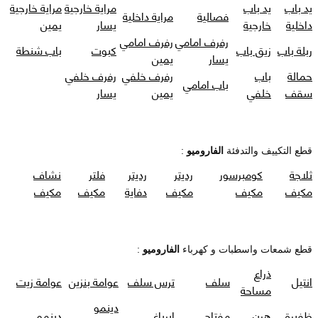
يد باب
يد باب
مراية خارجية
مراية خارجية
فصالية
مراية داخلية
داخلية
خارجية
يسار
يمين
رفرف امامي
رفرف امامي
ربلة باب
زيق باب
كبوت
باب شنطة
يسار
يمين
حمالة
باب
رفرف خلفي
رفرف خلفي
باب امامي
سقف
خلفي
يمين
يسار
قطع التكييف والتدفئة
الفاروميو
:
ثلاجة
كومبرسور
رديتر
رديتر
فلتر
نشاف
مكيف
مكيف
مكيف
دفاية
مكيف
مكيف
قطع شمعات واسطبات و كهرباء
الفاروميو
:
ذراع
انتيل
سلف
ترس سلف
عوامة بنزين
عوامة زيت
مساحة
دينمو
ظفيرة
هرن
مفتاح
ايرباغ
دينمو