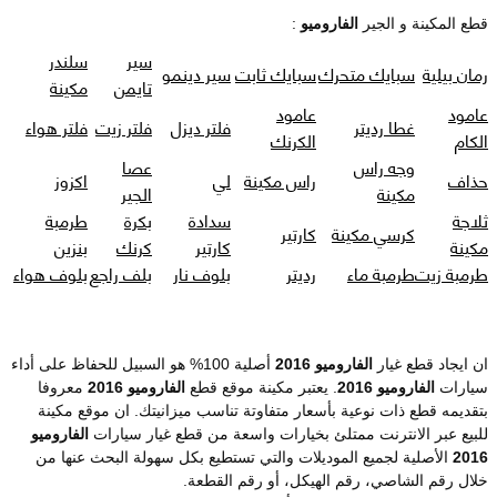
قطع المكينة و الجير
الفاروميو
:
سير
سلندر
رمان بيلية
سبايك متحرك
سبايك ثابت
سير دينمو
تايمن
مكينة
عامود
عامود
غطا رديتر
فلتر ديزل
فلتر زيت
فلتر هواء
الكام
الكرنك
وجه راس
عصا
حذاف
راس مكينة
لي
اكزوز
مكينة
الجير
ثلاجة
سدادة
بكرة
طرمبة
كرسي مكينة
كارتير
مكينة
كارتير
كرنك
بنزين
طرمبة زيت
طرمبة ماء
رديتر
بلوف نار
بلف راجع
بلوف هواء
ان ايجاد قطع غيار
الفاروميو 2016
أصلية 100% هو السبيل للحفاظ على أداء
سيارات
الفاروميو 2016
. يعتبر مكينة موقع قطع
الفاروميو 2016
معروفا
بتقديمه قطع ذات نوعية بأسعار متفاوتة تناسب ميزانيتك. ان موقع مكينة
للبيع عبر الانترنت ممتلئ بخيارات واسعة من قطع غيار سيارات
الفاروميو
2016
الأصلية لجميع الموديلات والتي تستطيع بكل سهولة البحث عنها من
خلال رقم الشاصي، رقم الهيكل، أو رقم القطعة.