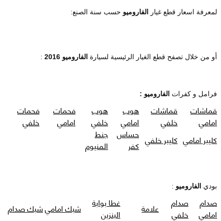
لمعرفة اسعار قطع غيار
الفاروميو
حسب سنة الصنع:
أو من خلال تصفح قطع الغيار الرئيسية لسيارة
الفاروميو 2016
:
فرامل و كفرات
الفاروميو :
قماشات
قماشات
هوب
هوب
فحمات
فحمات
امامي
خلفي
امامي
خلفي
امامي
خلفي
حساس
جنط
كليبر امامي
كليبر خلفي
كفر
المنيوم
بودي
الفاروميو
:
صدام
صدام
غطا بوابة
علامة
شبك امامي
شبك صدام
امامي
خلفي
البنزين