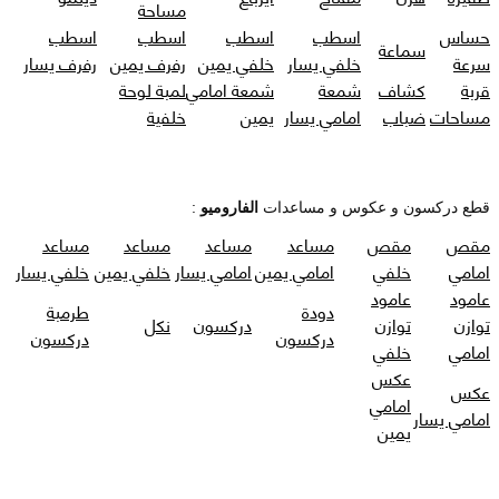
مساحة
حساس
اسطب
اسطب
اسطب
اسطب
سماعة
سرعة
خلفي يسار
خلفي يمين
رفرف يمين
رفرف يسار
قربة
كشاف
شمعة
شمعة امامي
لمبة لوحة
مساحات
ضباب
امامي يسار
يمين
خلفية
قطع دركسون و عكوس و مساعدات
الفاروميو
:
مقص
مقص
مساعد
مساعد
مساعد
مساعد
امامي
خلفي
امامي يمين
امامي يسار
خلفي يمين
خلفي يسار
عامود
عامود
دودة
طرمبة
توازن
توازن
دركسون
نكل
دركسون
دركسون
امامي
خلفي
عكس
عكس
امامي
امامي يسار
يمين