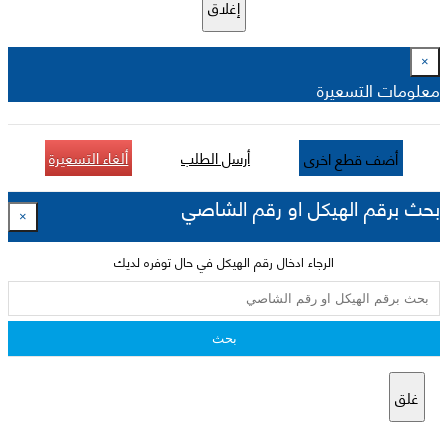
إغلاق
×
معلومات التسعيرة
أرسل الطلب
ألغاء التسعيرة
أضف قطع اخرى
بحث برقم الهيكل او رقم الشاصي
×
الرجاء ادخال رقم الهيكل في حال توفره لديك
بحث
غلق