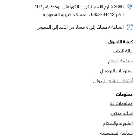
2666 شارع الأمير تركي – الكورنيش , وحدة رقم 102
الخبر 34412-6803 , المملكة العربية السعودية
الساعة ٨ صباحًا إلى ٤ مساء من الأحد إلى الخميس
كيفية التسوق
حالة الطلب
سياسة الارجاع
معلومات التوصيل
أرشادات الشحن الدولي
معلومات
معلومات عنا
اسئلة متكرره
الشروط والاحكام
سياسة الخصوصية