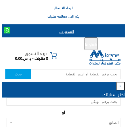
الرجاء الانتظار
يتم الان معالجة طلبك
التسعيرات
English
تسجيل جديد
تسجيل الدخول
|
عربة التسوق
0 منتجات - ر. س.0.00
بحث
×
اختر سيارتك
او