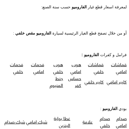
لمعرفة اسعار قطع غيار
الفاروميو
حسب سنة الصنع:
أو من خلال تصفح قطع الغيار الرئيسية لسيارة
الفاروميو مقص خلفي
:
فرامل و كفرات
الفاروميو :
قماشات
قماشات
هوب
هوب
فحمات
فحمات
امامي
خلفي
امامي
خلفي
امامي
خلفي
حساس
جنط
كليبر امامي
كليبر خلفي
كفر
المنيوم
بودي
الفاروميو
:
صدام
صدام
غطا بوابة
علامة
شبك امامي
شبك صدام
امامي
خلفي
البنزين