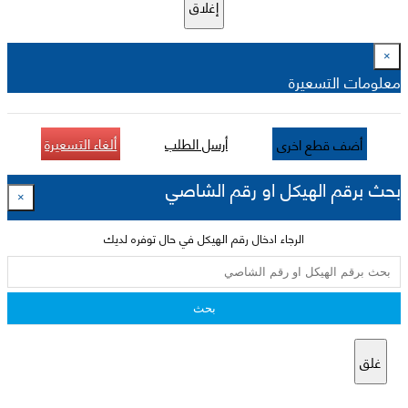
إغلاق
×
معلومات التسعيرة
أرسل الطلب
ألغاء التسعيرة
أضف قطع اخرى
بحث برقم الهيكل او رقم الشاصي
×
الرجاء ادخال رقم الهيكل في حال توفره لديك
بحث
غلق