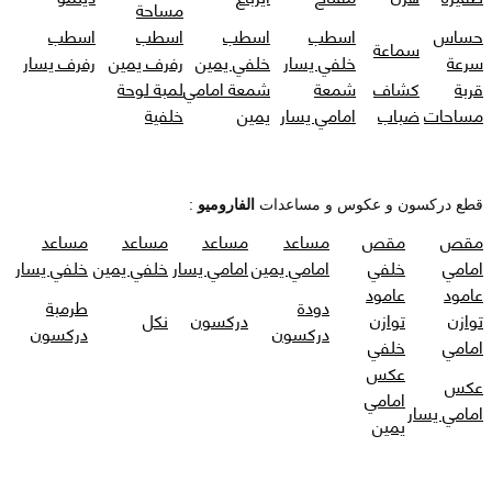
مساحة
حساس
اسطب
اسطب
اسطب
اسطب
سماعة
سرعة
خلفي يسار
خلفي يمين
رفرف يمين
رفرف يسار
قربة
كشاف
شمعة
شمعة امامي
لمبة لوحة
مساحات
ضباب
امامي يسار
يمين
خلفية
قطع دركسون و عكوس و مساعدات
الفاروميو
:
مقص
مقص
مساعد
مساعد
مساعد
مساعد
امامي
خلفي
امامي يمين
امامي يسار
خلفي يمين
خلفي يسار
عامود
عامود
دودة
طرمبة
توازن
توازن
دركسون
نكل
دركسون
دركسون
امامي
خلفي
عكس
عكس
امامي
امامي يسار
يمين