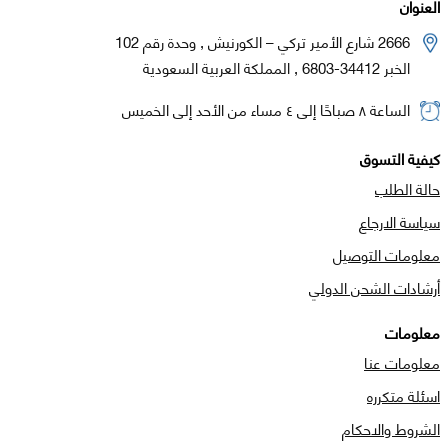
العنوان
2666 شارع الأمير تركي – الكورنيش , وحدة رقم 102
الخبر 34412-6803 , المملكة العربية السعودية
الساعة ٨ صباحًا إلى ٤ مساء من الأحد إلى الخميس
كيفية التسوق
حالة الطلب
سياسة الارجاع
معلومات التوصيل
أرشادات الشحن الدولي
معلومات
معلومات عنا
اسئلة متكرره
الشروط والاحكام