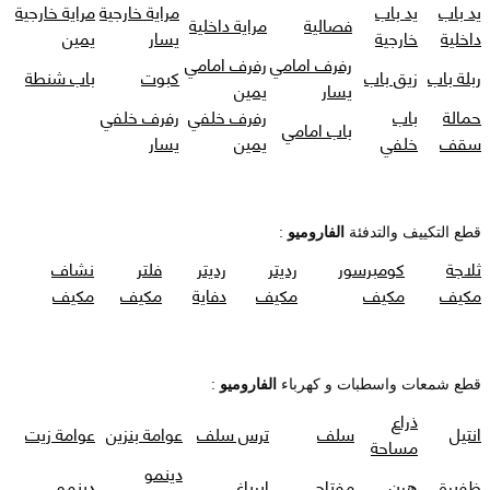
يد باب
يد باب
مراية خارجية
مراية خارجية
فصالية
مراية داخلية
داخلية
خارجية
يسار
يمين
رفرف امامي
رفرف امامي
ربلة باب
زيق باب
كبوت
باب شنطة
يسار
يمين
حمالة
باب
رفرف خلفي
رفرف خلفي
باب امامي
سقف
خلفي
يمين
يسار
قطع التكييف والتدفئة
الفاروميو
:
ثلاجة
كومبرسور
رديتر
رديتر
فلتر
نشاف
مكيف
مكيف
مكيف
دفاية
مكيف
مكيف
قطع شمعات واسطبات و كهرباء
الفاروميو
:
ذراع
انتيل
سلف
ترس سلف
عوامة بنزين
عوامة زيت
مساحة
دينمو
ظفيرة
هرن
مفتاح
ايرباغ
دينمو