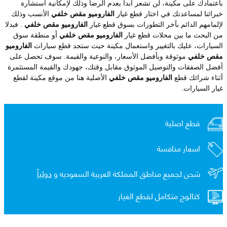
باعتمادك على مكينة، لن تشعر أبدا بعدم الرضا وذلك لإمكانية استشارة
خبرائنا لمساعدتك في اختار قطع غيار
الفاروميو مقص خلفي
الأنسب وذلك
لإلمامهم الدائم بآخر التطورات بسوق قطع غيار
الفاروميو مقص خلفي
. فبدلا
من البحث ما بين محلات قطع غيار
الفاروميو مقص خلفي
أو منطقة سوق
السيارات، عليك بالتغيير واستعمال مكينة حيث ستجد قطع سيارات
الفاروميو
مقص خلفي
موثوقة وبأفضل الأسعار، والنوعية والقيمة. سوف تحصل على
أفضل الصفقات والتوصيل الموثوق مقابل وقتك، جهودك والقيمة المستثمرة
أثناء شرائك قطع
الفاروميو مقص خلفي
الأصلية هنا من موقع مكينة لقطع
غيار السيارات.
قطع اصلية
اسعار منافسة
شحن لجميع مناطق المملكة العربية السعوديه و
دولياً
كتالوج متكامل لقطع الغيار