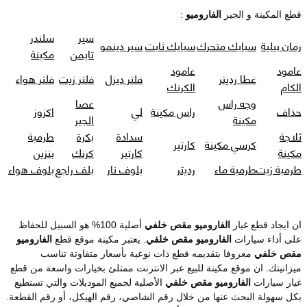
قطع المكينة و الجير
الفاروميو
:
سير
سلندر
رمان بيلية
سبايك متحرك
سبايك ثابت
سير دينمو
تايمن
مكينة
عامود
عامود
غطا رديتر
فلتر ديزل
فلتر زيت
فلتر هواء
الكام
الكرنك
وجه راس
عصا
حذاف
راس مكينة
لي
اكزوز
مكينة
الجير
ثلاجة
سدادة
بكرة
طرمبة
كرسي مكينة
كارتير
مكينة
كارتير
كرنك
بنزين
طرمبة زيت
طرمبة ماء
رديتر
بلوف نار
بلف راجع
بلوف هواء
ان ايجاد قطع غيار
الفاروميو مقص خلفي
أصلية 100% هو السبيل للحفاظ
على أداء سيارات
الفاروميو مقص خلفي
. يعتبر مكينة موقع قطع
الفاروميو
مقص خلفي
معروفا بتقديمه قطع ذات نوعية بأسعار متفاوتة تناسب
ميزانيتك. ان موقع مكينة للبيع عبر الانترنت ممتلئ بخيارات واسعة من قطع
غيار سيارات
الفاروميو مقص خلفي
الأصلية لجميع الموديلات والتي تستطيع
بكل سهولة البحث عنها من خلال رقم الشاصي، رقم الهيكل، أو رقم القطعة.