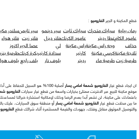
قطع المكينة و الجير
الفاروميو
:
رمان بيلية
سبايك متحرك
سبايك ثابت
سير دينمو
سير تايمن
سلندر مكين
عامود الكام
غطا رديتر
عامود الكرنك
فلتر ديزل
فلتر زيت
فلتر هواء
حذاف
وجه راس مكينة
راس مكينة
لي
عصا الجير
اكزوز
ثلاجة مكينة
كرسي مكينة
كارتير
سدادة كارتير
بكرة كرنك
طرمبة بنزي
طرمبة زيت
طرمبة ماء
رديتر
بلوف نار
بلف راجع
بلوف هواء
ان ايجاد قطع غيار
الفاروميو شمعة امامي يسار
أصلية 100% هو السبيل للحفاظ على أداء سيارات
موقع مكينة للبيع عبر الانترنت ممتلئ بخيارات واسعة من قطع غيار سيارات
الفاروميو شم
باعتمادك على مكينة، لن تشعر أبدا بعدم الرضا وذلك لإمكانية استشارة خبرائنا لمساعدت
ما بين محلات قطع غيار
الفاروميو شمعة امامي يسار
أو منطقة سوق السيارات، عليك بال
والتوصيل الموثوق مقابل وقتك، جهودك والقيمة المستثمرة أثناء شرائك قطع
الفاروميو