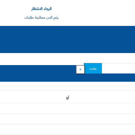
الرجاء الانتظار
يتم الان معالجة طلبك
بحث
×
او