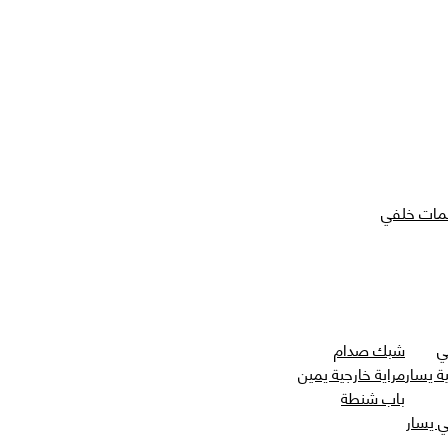
مات خلفي
ي
شبك صدام
ة يسار
مراية خارجية يمين
باب شنطة
 يسار