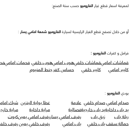
لمعرفة اسعار قطع غيار
الفاروميو
حسب سنة الصنع:
أو من خلال تصفح قطع الغيار الرئيسية لسيارة
الفاروميو شمعة امامي يسار
:
فرامل و كفرات
الفاروميو :
قماشات امامي
قماشات خلفي
هوب امامي
هوب خلفي
فحمات امامي
فح
كليبر امامي
كليبر خلفي
حساس كفر
جنط المنيوم
بودي
الفاروميو
:
صدام امامي
صدام خلفي
علامة
غطا بوابة البنزين
شبك امام
يد باب داخلية
يد باب خارجية
فصالية
مراية داخلية
مراية خارجي
ربلة باب
زيق باب
رفرف امامي يسار
رفرف امامي يمين
كبوت
حمالة سقف
باب خلفي
باب امامي
رفرف خلفي يمين
رفرف خلفي