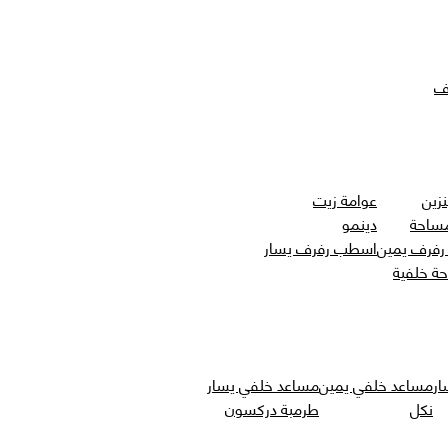
ف
نزين
عوامة زيت
مساحة
دينمو
فرف يمين
اسطب رفرف يسار
حة خلفية
ار
مساعد خلفي يمين
مساعد خلفي يسار
نكل
طرمبة دركسون