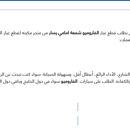
قطع غيار
الفاروميو شمعة امامي يسار
من متجر مكينه لقطع غيار ال
ملاء:
شارع، الأداء الرائع، أعطال أقل، وسهولة الصيانة. سواء كنت تبحث عن الرا
 والكفاءة. الطلب على سيارات
الفاروميو
سواء في دول الخليج وباقي دول ال
الرجاء الضغط هنا للوصول لصفحة البحث