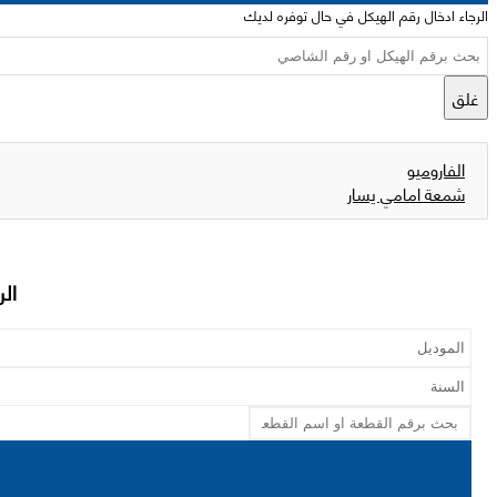
الرجاء ادخال رقم الهيكل في حال توفره لديك
غلق
الفاروميو
شمعة امامي يسار
الر