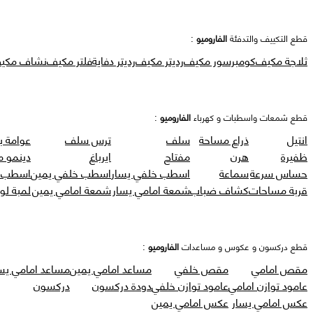
قطع التكييف والتدفئة
الفاروميو
:
ثلاجة مكيف
كومبرسور مكيف
رديتر مكيف
رديتر دفاية
فلتر مكيف
نشاف مكي
قطع شمعات واسطبات و كهرباء
الفاروميو
:
انتيل
ذراع مساحة
سلف
ترس سلف
عوامة ب
ظفيرة
هرن
مفتاح
ايرباغ
دينمو 
حساس سرعة
سماعة
اسطب خلفي يسار
اسطب خلفي يمين
اسطب ر
قربة مساحات
كشاف ضباب
شمعة امامي يسار
شمعة امامي يمين
لمبة لو
قطع دركسون و عكوس و مساعدات
الفاروميو
:
مقص امامي
مقص خلفي
مساعد امامي يمين
مساعد امامي يس
عامود توازن امامي
عامود توازن خلفي
دودة دركسون
دركسون
عكس امامي يسار
عكس امامي يمين