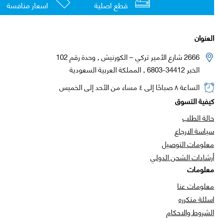
قطع اصلية
اسعار منافسة
العنوان
2666 شارع الأمير تركي – الكورنيش , وحدة رقم 102
الخبر 34412-6803 , المملكة العربية السعودية
الساعة ٨ صباحًا إلى ٤ مساء من الأحد إلى الخميس
كيفية التسوق
حالة الطلب
سياسة الارجاع
معلومات التوصيل
أرشادات الشحن الدولي
معلومات
معلومات عنا
اسئلة متكرره
الشروط والاحكام