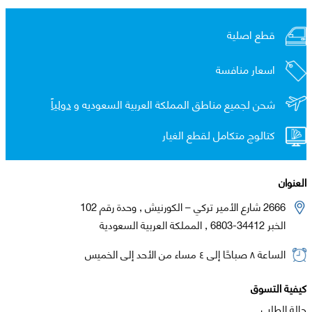
قطع اصلية
اسعار منافسة
شحن لجميع مناطق المملكة العربية السعوديه و
دولياً
كتالوج متكامل لقطع الغيار
العنوان
2666 شارع الأمير تركي – الكورنيش , وحدة رقم 102
الخبر 34412-6803 , المملكة العربية السعودية
الساعة ٨ صباحًا إلى ٤ مساء من الأحد إلى الخميس
كيفية التسوق
حالة الطلب