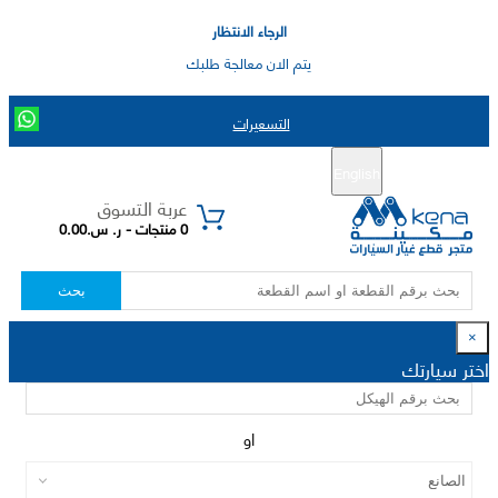
الرجاء الانتظار
يتم الان معالجة طلبك
التسعيرات
English
تسجيل جديد
تسجيل الدخول
|
عربة التسوق
0 منتجات - ر. س.0.00
بحث
×
اختر سيارتك
او