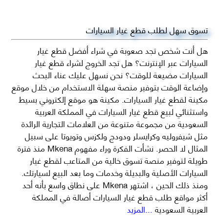
تسوق سهل لطلب قطع غيار السيارات
هل أنت شخص تجد صعوبة في شراء أفضل قطع غيار
السيارات عبر الإنترنت؟ هل تجد الخروج لشراء قطع غيار
السيارات مضيعة للوقت؟ نحن نسهل عليك عناء البحث
وإضاعة الوقت بتوفير منصة سهلة الاستخدام من خلال موقع
مكينة لقطع غيار السيارات. مكينة هو موقع إلكتروني بسيط
واستثنائي لبيع قطع غيار السيارات في المملكة العربية
السعودية من مجموعة متنوعة من العلامات التجارية الرائدة
مثل شيفروليه وكرايسلر ودودج ولكزس وتويوتا على سبيل
المثال لا الحصر. نشأت الفكرة وراء مفهوم Mkena منذ فترة
طويلة لتوفير منصة تسوق خالية من المتاعب لقطع غيار
السيارات الأصلية والبديلة وخدمات وما بعد البيع لسيارتك.
ومنذ ذلك الحين ، اشتهر Mkena على نطاق واسع بأنه أحد
أكثر مواقع طلب قطع غيار السيارات أصالة في المملكة
العربية السعودية
...المزيد