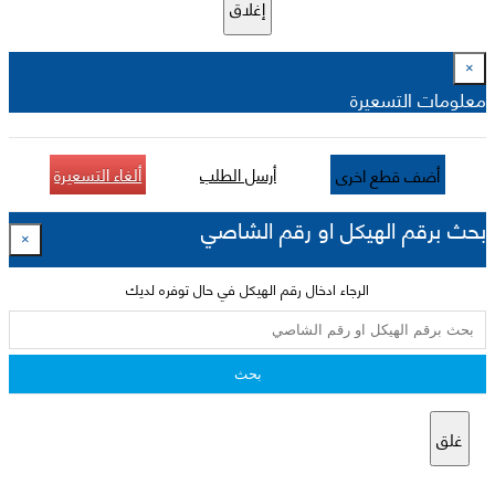
إغلاق
×
معلومات التسعيرة
أرسل الطلب
ألغاء التسعيرة
أضف قطع اخرى
بحث برقم الهيكل او رقم الشاصي
×
الرجاء ادخال رقم الهيكل في حال توفره لديك
بحث
غلق