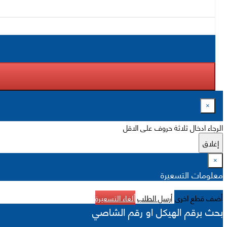
×
الرجاء ادخال ثلاثة حروف على الاقل
إغلاق
×
معلومات التسعيرة
أضف قطع اخرى
أرسل الطلب
ألغاء التسعيرة
بحث برقم الهيكل او رقم الشاصي