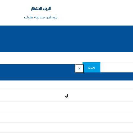
الرجاء الانتظار
يتم الان معالجة طلبك
بحث
×
او