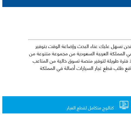
حن نسهل عليك عناء البحث وإضاعة الوقت بتوفير
في المملكة العربية السعودية من مجموعة متنوعة من
جارية الرائدة مثل شيفروليه وكرايسلر ودودج ولكزس وتويوتا على سبيل المثال لا الحصر. نشأت الفكرة وراء مفهوم Mkena منذ فترة طويلة لتوفير منصة تسوق خالية من المتاعب
ذ ذلك الحين ، اشتهر Mkena على نطاق واسع بأنه أحد أكثر مواقع طلب قطع غيار السيارات أصالة في المملكة
كتالوج متكامل لقطع الغيار