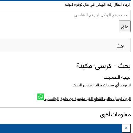
الرجاء ادخال رقم الهيكل في حال توفره لديك
غلق
بحث
بحث -
كرسي-مكينة
نتيجة التصنيف
لا يوجد أي منتجات تطابق معايير البحث.
الرجاء ارسال طلب القطع الغير متوفرة عن طريق الواتساب
معلومات أخرى
×