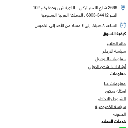
2666 شارع الأمير تركي – الكورنيش , وحدة رقم 102
الخبر 34412-6803 , المملكة العربية السعودية
الساعة ٨ صباحًا إلى ٤ مساء من الأحد إلى الخميس
كيفية التسوق
حالة الطلب
سياسة الارجاع
معلومات التوصيل
أرشادات الشحن الدولي
معلومات
معلومات عنا
اسئلة متكرره
الشروط والاحكام
سياسة الخصوصية
المدونة
خدمات العملاء