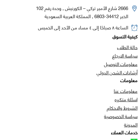
2666 شارع الأمير تركي – الكورنيش , وحدة رقم 102
الخبر 34412-6803 , المملكة العربية السعودية
الساعة ٨ صباحًا إلى ٤ مساء من الأحد إلى الخميس
كيفية التسوق
حالة الطلب
سياسة الارجاع
معلومات التوصيل
أرشادات الشحن الدولي
معلومات
معلومات عنا
اسئلة متكرره
الشروط والاحكام
سياسة الخصوصية
المدونة
خدمات العملاء