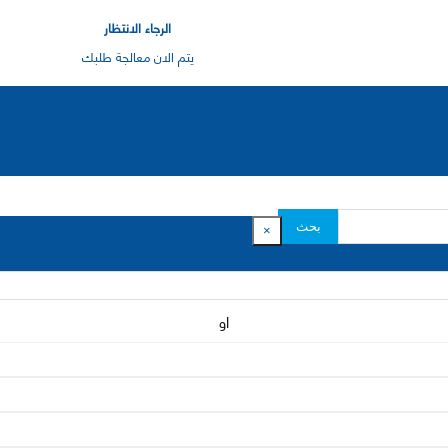
الرجاء الانتظار
يتم الان معالجة طلبك
بحث
×
او