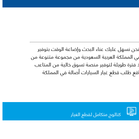
حن نسهل عليك عناء البحث وإضاعة الوقت بتوفير
في المملكة العربية السعودية من مجموعة متنوعة من
جارية الرائدة مثل شيفروليه وكرايسلر ودودج ولكزس وتويوتا على سبيل المثال لا الحصر. نشأت الفكرة وراء مفهوم Mkena منذ فترة طويلة لتوفير منصة تسوق خالية من المتاعب
ذ ذلك الحين ، اشتهر Mkena على نطاق واسع بأنه أحد أكثر مواقع طلب قطع غيار السيارات أصالة في المملكة
كتالوج متكامل لقطع الغيار