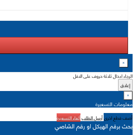
×
الرجاء ادخال ثلاثة حروف على الاقل
إغلاق
×
معلومات التسعيرة
أضف قطع اخرى
أرسل الطلب
ألغاء التسعيرة
بحث برقم الهيكل او رقم الشاصي