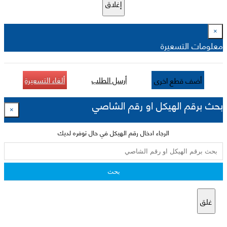
إغلاق
×
معلومات التسعيرة
أرسل الطلب
ألغاء التسعيرة
أضف قطع اخرى
بحث برقم الهيكل او رقم الشاصي
×
الرجاء ادخال رقم الهيكل في حال توفره لديك
بحث
غلق