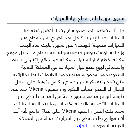
تسوق سهل لطلب قطع غيار السيارات
هل أنت شخص تجد صعوبة في شراء أفضل قطع غيار
السيارات عبر الإنترنت؟ هل تجد الخروج لشراء قطع غيار
السيارات مضيعة للوقت؟ نحن نسهل عليك عناء البحث
وإضاعة الوقت بتوفير منصة سهلة الاستخدام من خلال موقع
مكينة لقطع غيار السيارات. مكينة هو موقع إلكتروني بسيط
واستثنائي لبيع قطع غيار السيارات في المملكة العربية
السعودية من مجموعة متنوعة من العلامات التجارية الرائدة
مثل شيفروليه وكرايسلر ودودج ولكزس وتويوتا على سبيل
المثال لا الحصر. نشأت الفكرة وراء مفهوم Mkena منذ فترة
طويلة لتوفير منصة تسوق خالية من المتاعب لقطع غيار
السيارات الأصلية والبديلة وخدمات وما بعد البيع لسيارتك.
ومنذ ذلك الحين ، اشتهر Mkena على نطاق واسع بأنه أحد
أكثر مواقع طلب قطع غيار السيارات أصالة في المملكة
العربية السعودية
...المزيد