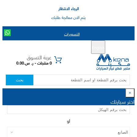
الرجاء الانتظار
يتم الان معالجة طلبك
التسعيرات
English
تسجيل جديد
تسجيل الدخول
|
عربة التسوق
0 منتجات - ر. س.0.00
بحث
×
اختر سيارتك
او