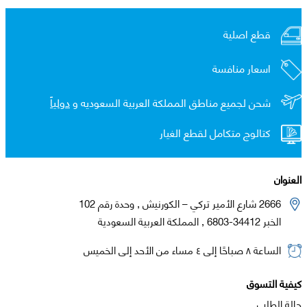
قطع اصلية
اسعار منافسة
شحن لجميع مناطق المملكة العربية السعوديه و
دولياً
كتالوج متكامل لقطع الغيار
العنوان
2666 شارع الأمير تركي – الكورنيش , وحدة رقم 102
الخبر 34412-6803 , المملكة العربية السعودية
الساعة ٨ صباحًا إلى ٤ مساء من الأحد إلى الخميس
كيفية التسوق
حالة الطلب