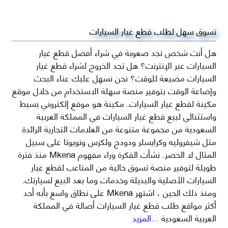
تسوق سهل لطلب قطع غيار السيارات
هل أنت شخص تجد صعوبة في شراء أفضل قطع غيار
السيارات عبر الإنترنت؟ هل تجد الخروج لشراء قطع غيار
السيارات مضيعة للوقت؟ نحن نسهل عليك عناء البحث
وإضاعة الوقت بتوفير منصة سهلة الاستخدام من خلال موقع
مكينة لقطع غيار السيارات. مكينة هو موقع إلكتروني بسيط
واستثنائي لبيع قطع غيار السيارات في المملكة العربية
السعودية من مجموعة متنوعة من العلامات التجارية الرائدة
مثل شيفروليه وكرايسلر ودودج ولكزس وتويوتا على سبيل
المثال لا الحصر. نشأت الفكرة وراء مفهوم Mkena منذ فترة
طويلة لتوفير منصة تسوق خالية من المتاعب لقطع غيار
السيارات الأصلية والبديلة وخدمات وما بعد البيع لسيارتك.
ومنذ ذلك الحين ، اشتهر Mkena على نطاق واسع بأنه أحد
أكثر مواقع طلب قطع غيار السيارات أصالة في المملكة
العربية السعودية
...المزيد