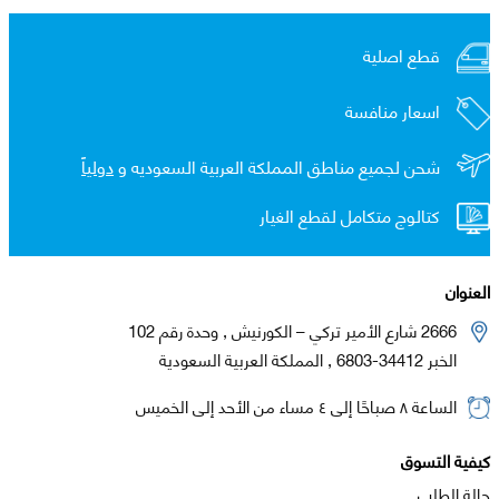
قطع اصلية
اسعار منافسة
شحن لجميع مناطق المملكة العربية السعوديه و
دولياً
كتالوج متكامل لقطع الغيار
العنوان
2666 شارع الأمير تركي – الكورنيش , وحدة رقم 102
الخبر 34412-6803 , المملكة العربية السعودية
الساعة ٨ صباحًا إلى ٤ مساء من الأحد إلى الخميس
كيفية التسوق
حالة الطلب