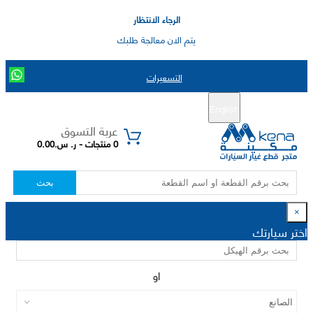
الرجاء الانتظار
يتم الان معالجة طلبك
التسعيرات
English
تسجيل جديد
تسجيل الدخول
|
عربة التسوق
0 منتجات - ر. س.0.00
بحث
×
اختر سيارتك
او