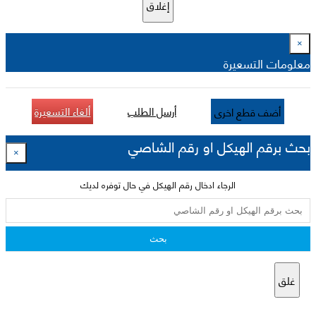
إغلاق
×
معلومات التسعيرة
أرسل الطلب
ألغاء التسعيرة
أضف قطع اخرى
بحث برقم الهيكل او رقم الشاصي
×
الرجاء ادخال رقم الهيكل في حال توفره لديك
بحث
غلق