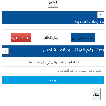
إغلاق
×
معلومات التسعيرة
أرسل الطلب
ألغاء التسعيرة
أضف قطع اخرى
بحث برقم الهيكل او رقم الشاصي
×
الرجاء ادخال رقم الهيكل في حال توفره لديك
بحث
غلق