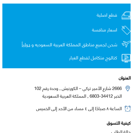
قطع اصلية
اسعار منافسة
شحن لجميع مناطق المملكة العربية السعوديه و
دولياً
كتالوج متكامل لقطع الغيار
العنوان
2666 شارع الأمير تركي – الكورنيش , وحدة رقم 102
الخبر 34412-6803 , المملكة العربية السعودية
الساعة ٨ صباحًا إلى ٤ مساء من الأحد إلى الخميس
كيفية التسوق
حالة الطلب