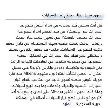
تسوق سهل لطلب قطع غيار السيارات
هل أنت شخص تجد صعوبة في شراء أفضل قطع غيار
السيارات عبر الإنترنت؟ هل تجد الخروج لشراء قطع غيار
السيارات مضيعة للوقت؟ نحن نسهل عليك عناء البحث
وإضاعة الوقت بتوفير منصة سهلة الاستخدام من خلال موقع
مكينة لقطع غيار السيارات. مكينة هو موقع إلكتروني بسيط
واستثنائي لبيع قطع غيار السيارات في المملكة العربية
السعودية من مجموعة متنوعة من العلامات التجارية الرائدة
مثل شيفروليه وكرايسلر ودودج ولكزس وتويوتا على سبيل
المثال لا الحصر. نشأت الفكرة وراء مفهوم Mkena منذ فترة
طويلة لتوفير منصة تسوق خالية من المتاعب لقطع غيار
السيارات الأصلية والبديلة وخدمات وما بعد البيع لسيارتك.
ومنذ ذلك الحين ، اشتهر Mkena على نطاق واسع بأنه أحد
أكثر مواقع طلب قطع غيار السيارات أصالة في المملكة
العربية السعودية
...المزيد