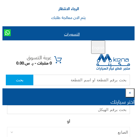
الرجاء الانتظار
يتم الان معالجة طلبك
التسعيرات
English
تسجيل جديد
تسجيل الدخول
|
عربة التسوق
0 منتجات - ر. س.0.00
بحث
×
اختر سيارتك
او