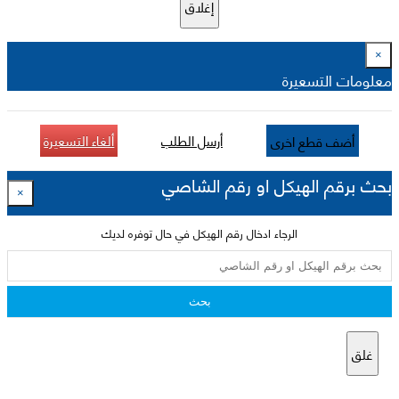
إغلاق
×
معلومات التسعيرة
أرسل الطلب
ألغاء التسعيرة
أضف قطع اخرى
بحث برقم الهيكل او رقم الشاصي
×
الرجاء ادخال رقم الهيكل في حال توفره لديك
بحث
غلق