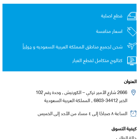
قطع اصلية
اسعار منافسة
شحن لجميع مناطق المملكة العربية السعوديه و
دولياً
كتالوج متكامل لقطع الغيار
العنوان
2666 شارع الأمير تركي – الكورنيش , وحدة رقم 102
الخبر 34412-6803 , المملكة العربية السعودية
الساعة ٨ صباحًا إلى ٤ مساء من الأحد إلى الخميس
كيفية التسوق
حالة الطلب