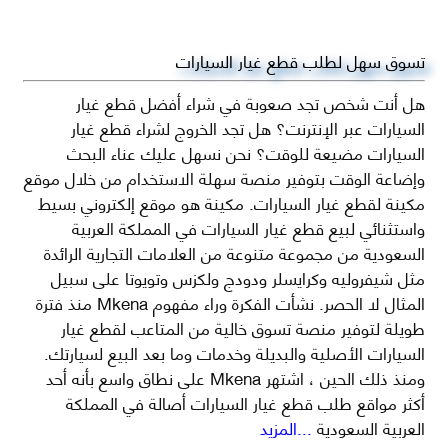
تسوق سهل لطلب قطع غيار السيارات
هل أنت شخص تجد صعوبة في شراء أفضل قطع غيار
السيارات عبر الإنترنت؟ هل تجد الخروج لشراء قطع غيار
السيارات مضيعة للوقت؟ نحن نسهل عليك عناء البحث
وإضاعة الوقت بتوفير منصة سهلة الاستخدام من خلال موقع
مكينة لقطع غيار السيارات. مكينة هو موقع إلكتروني بسيط
واستثنائي لبيع قطع غيار السيارات في المملكة العربية
السعودية من مجموعة متنوعة من العلامات التجارية الرائدة
مثل شيفروليه وكرايسلر ودودج ولكزس وتويوتا على سبيل
المثال لا الحصر. نشأت الفكرة وراء مفهوم Mkena منذ فترة
طويلة لتوفير منصة تسوق خالية من المتاعب لقطع غيار
السيارات الأصلية والبديلة وخدمات وما بعد البيع لسيارتك.
ومنذ ذلك الحين ، اشتهر Mkena على نطاق واسع بأنه أحد
أكثر مواقع طلب قطع غيار السيارات أصالة في المملكة
العربية السعودية
...المزيد