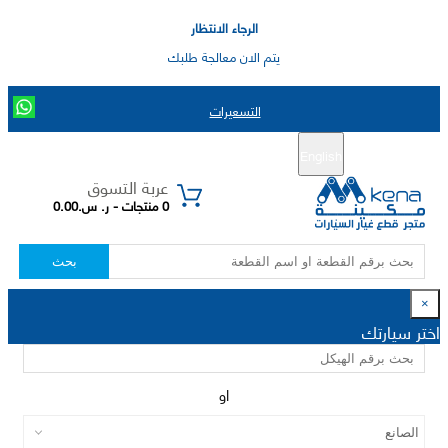
الرجاء الانتظار
يتم الان معالجة طلبك
التسعيرات
English
تسجيل جديد
تسجيل الدخول
|
عربة التسوق
0 منتجات - ر. س.0.00
بحث
×
اختر سيارتك
او