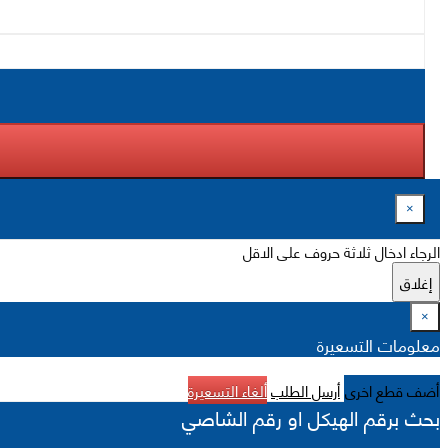
×
الرجاء ادخال ثلاثة حروف على الاقل
إغلاق
×
معلومات التسعيرة
أضف قطع اخرى
أرسل الطلب
ألغاء التسعيرة
بحث برقم الهيكل او رقم الشاصي