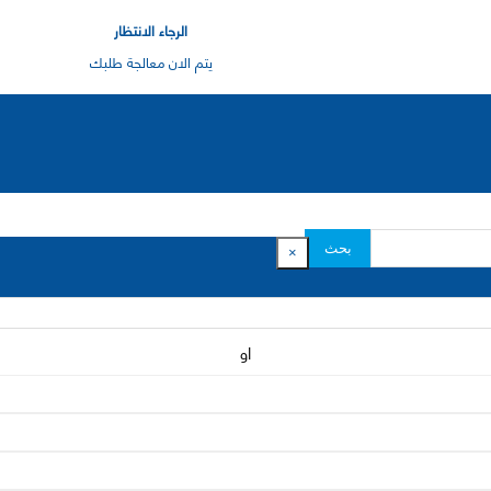
الرجاء الانتظار
يتم الان معالجة طلبك
بحث
×
او