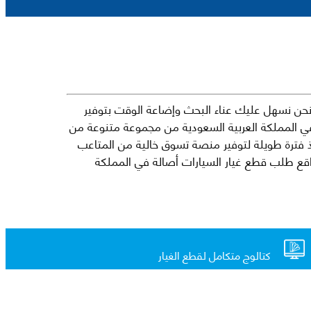
حن نسهل عليك عناء البحث وإضاعة الوقت بتوفير
في المملكة العربية السعودية من مجموعة متنوعة من
جارية الرائدة مثل شيفروليه وكرايسلر ودودج ولكزس وتويوتا على سبيل المثال لا الحصر. نشأت الفكرة وراء مفهوم Mkena منذ فترة طويلة لتوفير منصة تسوق خالية من المتاعب
ذ ذلك الحين ، اشتهر Mkena على نطاق واسع بأنه أحد أكثر مواقع طلب قطع غيار السيارات أصالة في المملكة
كتالوج متكامل لقطع الغيار