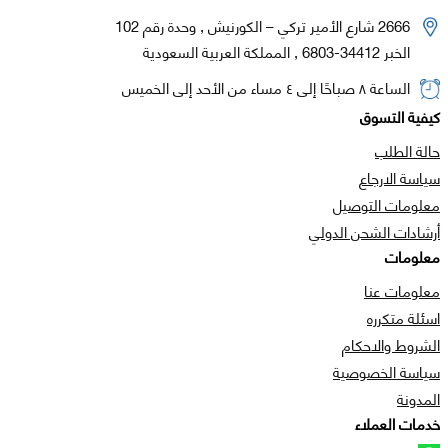
2666 شارع الأمير تركي – الكورنيش , وحدة رقم 102
الخبر 34412-6803 , المملكة العربية السعودية
الساعة ٨ صباحًا إلى ٤ مساء من الأحد إلى الخميس
كيفية التسوق
حالة الطلب
سياسة الارجاع
معلومات التوصيل
أرشادات الشحن الدولي
معلومات
معلومات عنا
اسئلة متكرره
الشروط والاحكام
سياسة الخصوصية
المدونة
خدمات العملاء