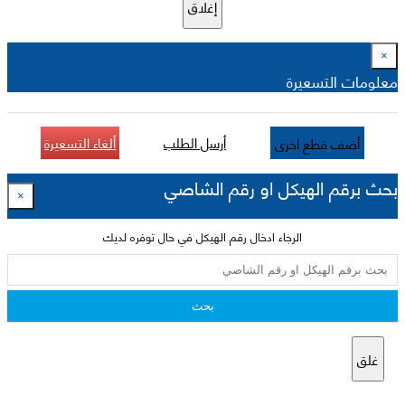
إغلاق
×
معلومات التسعيرة
أرسل الطلب
ألغاء التسعيرة
أضف قطع اخرى
بحث برقم الهيكل او رقم الشاصي
×
الرجاء ادخال رقم الهيكل في حال توفره لديك
بحث
غلق