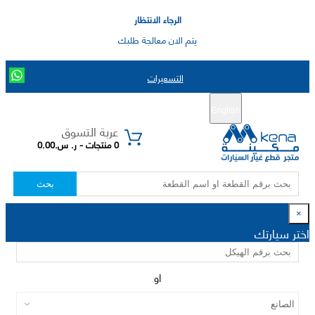
الرجاء الانتظار
يتم الان معالجة طلبك
التسعيرات
English
تسجيل جديد
تسجيل الدخول
|
عربة التسوق
0 منتجات - ر. س.0.00
بحث
×
اختر سيارتك
او