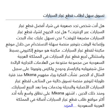
تسوق سهل لطلب قطع غيار السيارات
هل أنت شخص تجد صعوبة في شراء أفضل قطع غيار
السيارات عبر الإنترنت؟ هل تجد الخروج لشراء قطع غيار
السيارات مضيعة للوقت؟ نحن نسهل عليك عناء البحث
وإضاعة الوقت بتوفير منصة سهلة الاستخدام من خلال موقع
مكينة لقطع غيار السيارات. مكينة هو موقع إلكتروني بسيط
واستثنائي لبيع قطع غيار السيارات في المملكة العربية
السعودية من مجموعة متنوعة من العلامات التجارية الرائدة
مثل شيفروليه وكرايسلر ودودج ولكزس وتويوتا على سبيل
المثال لا الحصر. نشأت الفكرة وراء مفهوم Mkena منذ فترة
طويلة لتوفير منصة تسوق خالية من المتاعب لقطع غيار
السيارات الأصلية والبديلة وخدمات وما بعد البيع لسيارتك.
ومنذ ذلك الحين ، اشتهر Mkena على نطاق واسع بأنه أحد
أكثر مواقع طلب قطع غيار السيارات أصالة في المملكة
العربية السعودية
...المزيد