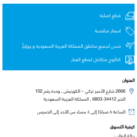
قطع اصلية
اسعار منافسة
شحن لجميع مناطق المملكة العربية السعوديه و
دولياً
كتالوج متكامل لقطع الغيار
العنوان
2666 شارع الأمير تركي – الكورنيش , وحدة رقم 102
الخبر 34412-6803 , المملكة العربية السعودية
الساعة ٨ صباحًا إلى ٤ مساء من الأحد إلى الخميس
كيفية التسوق
حالة الطلب