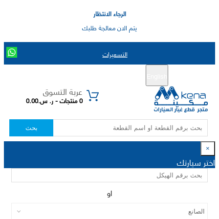
الرجاء الانتظار
يتم الان معالجة طلبك
التسعيرات
English
تسجيل جديد
تسجيل الدخول
|
عربة التسوق
0 منتجات - ر. س.0.00
بحث
×
اختر سيارتك
او