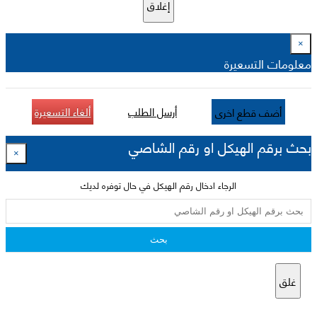
إغلاق
×
معلومات التسعيرة
أرسل الطلب
ألغاء التسعيرة
أضف قطع اخرى
بحث برقم الهيكل او رقم الشاصي
×
الرجاء ادخال رقم الهيكل في حال توفره لديك
بحث
غلق