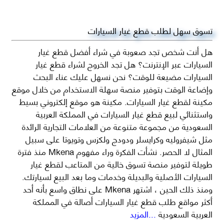
تسوق سهل لطلب قطع غيار السيارات
هل أنت شخص تجد صعوبة في شراء أفضل قطع غيار
السيارات عبر الإنترنت؟ هل تجد الخروج لشراء قطع غيار
السيارات مضيعة للوقت؟ نحن نسهل عليك عناء البحث
وإضاعة الوقت بتوفير منصة سهلة الاستخدام من خلال موقع
مكينة لقطع غيار السيارات. مكينة هو موقع إلكتروني بسيط
واستثنائي لبيع قطع غيار السيارات في المملكة العربية
السعودية من مجموعة متنوعة من العلامات التجارية الرائدة
مثل شيفروليه وكرايسلر ودودج ولكزس وتويوتا على سبيل
المثال لا الحصر. نشأت الفكرة وراء مفهوم Mkena منذ فترة
طويلة لتوفير منصة تسوق خالية من المتاعب لقطع غيار
السيارات الأصلية والبديلة وخدمات وما بعد البيع لسيارتك.
ومنذ ذلك الحين ، اشتهر Mkena على نطاق واسع بأنه أحد
أكثر مواقع طلب قطع غيار السيارات أصالة في المملكة
العربية السعودية
...المزيد