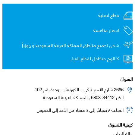
قطع اصلية
اسعار منافسة
شحن لجميع مناطق المملكة العربية السعوديه و
دولياً
كتالوج متكامل لقطع الغيار
العنوان
2666 شارع الأمير تركي – الكورنيش , وحدة رقم 102
الخبر 34412-6803 , المملكة العربية السعودية
الساعة ٨ صباحًا إلى ٤ مساء من الأحد إلى الخميس
كيفية التسوق
حالة الطلب