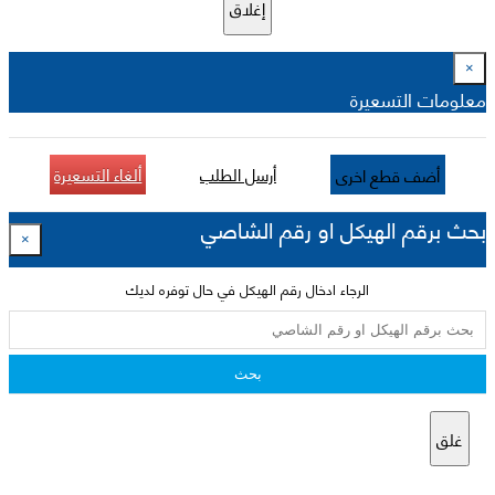
إغلاق
×
معلومات التسعيرة
أرسل الطلب
ألغاء التسعيرة
أضف قطع اخرى
بحث برقم الهيكل او رقم الشاصي
×
الرجاء ادخال رقم الهيكل في حال توفره لديك
بحث
غلق