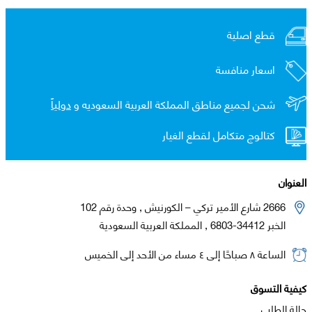
قطع اصلية
اسعار منافسة
شحن لجميع مناطق المملكة العربية السعوديه و
دولياً
كتالوج متكامل لقطع الغيار
العنوان
2666 شارع الأمير تركي – الكورنيش , وحدة رقم 102
الخبر 34412-6803 , المملكة العربية السعودية
الساعة ٨ صباحًا إلى ٤ مساء من الأحد إلى الخميس
كيفية التسوق
حالة الطلب