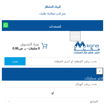
الرجاء الانتظار
يتم الان معالجة طلبك
التسعيرات
English
تسجيل جديد
تسجيل الدخول
|
عربة التسوق
0 منتجات - ر. س.0.00
بحث
×
اختر سيارتك
او