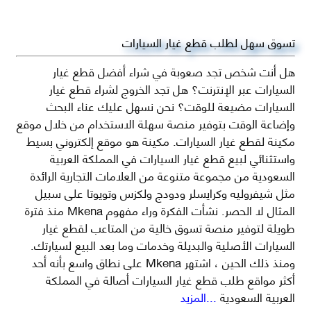
تسوق سهل لطلب قطع غيار السيارات
هل أنت شخص تجد صعوبة في شراء أفضل قطع غيار
السيارات عبر الإنترنت؟ هل تجد الخروج لشراء قطع غيار
السيارات مضيعة للوقت؟ نحن نسهل عليك عناء البحث
وإضاعة الوقت بتوفير منصة سهلة الاستخدام من خلال موقع
مكينة لقطع غيار السيارات. مكينة هو موقع إلكتروني بسيط
واستثنائي لبيع قطع غيار السيارات في المملكة العربية
السعودية من مجموعة متنوعة من العلامات التجارية الرائدة
مثل شيفروليه وكرايسلر ودودج ولكزس وتويوتا على سبيل
المثال لا الحصر. نشأت الفكرة وراء مفهوم Mkena منذ فترة
طويلة لتوفير منصة تسوق خالية من المتاعب لقطع غيار
السيارات الأصلية والبديلة وخدمات وما بعد البيع لسيارتك.
ومنذ ذلك الحين ، اشتهر Mkena على نطاق واسع بأنه أحد
أكثر مواقع طلب قطع غيار السيارات أصالة في المملكة
العربية السعودية
...المزيد