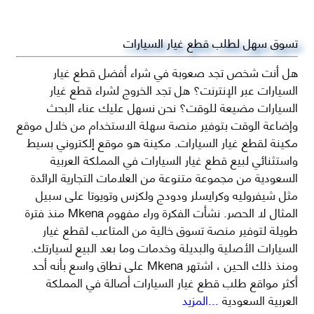
تسوق سهل لطلب قطع غيار السيارات
هل أنت شخص تجد صعوبة في شراء أفضل قطع غيار
السيارات عبر الإنترنت؟ هل تجد الخروج لشراء قطع غيار
السيارات مضيعة للوقت؟ نحن نسهل عليك عناء البحث
وإضاعة الوقت بتوفير منصة سهلة الاستخدام من خلال موقع
مكينة لقطع غيار السيارات. مكينة هو موقع إلكتروني بسيط
واستثنائي لبيع قطع غيار السيارات في المملكة العربية
السعودية من مجموعة متنوعة من العلامات التجارية الرائدة
مثل شيفروليه وكرايسلر ودودج ولكزس وتويوتا على سبيل
المثال لا الحصر. نشأت الفكرة وراء مفهوم Mkena منذ فترة
طويلة لتوفير منصة تسوق خالية من المتاعب لقطع غيار
السيارات الأصلية والبديلة وخدمات وما بعد البيع لسيارتك.
ومنذ ذلك الحين ، اشتهر Mkena على نطاق واسع بأنه أحد
أكثر مواقع طلب قطع غيار السيارات أصالة في المملكة
العربية السعودية
...المزيد