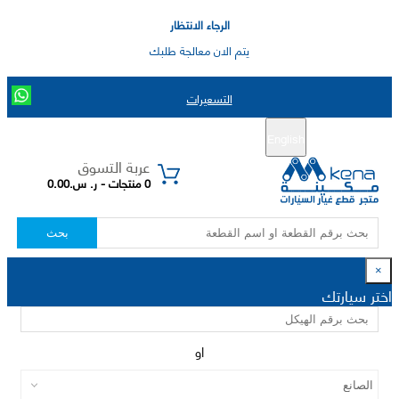
الرجاء الانتظار
يتم الان معالجة طلبك
التسعيرات
English
تسجيل جديد
تسجيل الدخول
|
عربة التسوق
0 منتجات - ر. س.0.00
بحث
×
اختر سيارتك
او