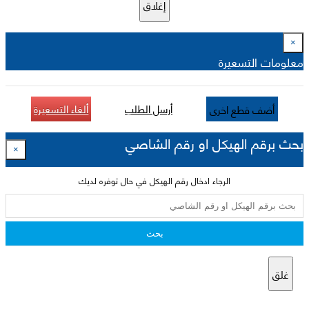
إغلاق
×
معلومات التسعيرة
أرسل الطلب
ألغاء التسعيرة
أضف قطع اخرى
بحث برقم الهيكل او رقم الشاصي
×
الرجاء ادخال رقم الهيكل في حال توفره لديك
بحث
غلق