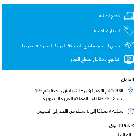
قطع اصلية
اسعار منافسة
شحن لجميع مناطق المملكة العربية السعوديه و
دولياً
كتالوج متكامل لقطع الغيار
العنوان
2666 شارع الأمير تركي – الكورنيش , وحدة رقم 102
الخبر 34412-6803 , المملكة العربية السعودية
الساعة ٨ صباحًا إلى ٤ مساء من الأحد إلى الخميس
كيفية التسوق
حالة الطلب