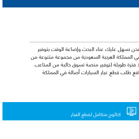
حن نسهل عليك عناء البحث وإضاعة الوقت بتوفير
في المملكة العربية السعودية من مجموعة متنوعة من
جارية الرائدة مثل شيفروليه وكرايسلر ودودج ولكزس وتويوتا على سبيل المثال لا الحصر. نشأت الفكرة وراء مفهوم Mkena منذ فترة طويلة لتوفير منصة تسوق خالية من المتاعب
ذ ذلك الحين ، اشتهر Mkena على نطاق واسع بأنه أحد أكثر مواقع طلب قطع غيار السيارات أصالة في المملكة
كتالوج متكامل لقطع الغيار