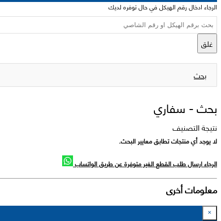
الرجاء ادخال رقم الهيكل في حال توفره لديك
غلق
بحث
بحث -
سفاري
نتيجة التصنيف
لا يوجد أي منتجات تطابق معايير البحث.
الرجاء ارسال طلب القطع الغير متوفرة عن طريق الواتساب
معلومات أخرى
×