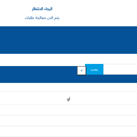
الرجاء الانتظار
يتم الان معالجة طلبك
بحث
×
او