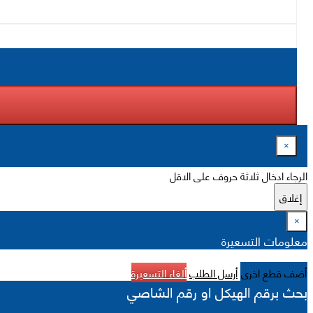
×
الرجاء ادخال ثلاثة حروف على الاقل
إغلاق
×
معلومات التسعيرة
أضف قطع اخرى
أرسل الطلب
ألغاء التسعيرة
بحث برقم الهيكل او رقم الشاصي