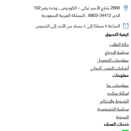
2666 شارع الأمير تركي – الكورنيش , وحدة رقم 102
الخبر 34412-6803 , المملكة العربية السعودية
الساعة ٨ صباحًا إلى ٤ مساء من الأحد إلى الخميس
كيفية التسوق
حالة الطلب
سياسة الارجاع
معلومات التوصيل
أرشادات الشحن الدولي
معلومات
معلومات عنا
اسئلة متكرره
الشروط والاحكام
سياسة الخصوصية
المدونة
خدمات العملاء