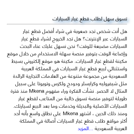
تسوق سهل لطلب قطع غيار السيارات
هل أنت شخص تجد صعوبة في شراء أفضل قطع غيار
السيارات عبر الإنترنت؟ هل تجد الخروج لشراء قطع غيار
السيارات مضيعة للوقت؟ نحن نسهل عليك عناء البحث
وإضاعة الوقت بتوفير منصة سهلة الاستخدام من خلال موقع
مكينة لقطع غيار السيارات. مكينة هو موقع إلكتروني بسيط
واستثنائي لبيع قطع غيار السيارات في المملكة العربية
السعودية من مجموعة متنوعة من العلامات التجارية الرائدة
مثل شيفروليه وكرايسلر ودودج ولكزس وتويوتا على سبيل
المثال لا الحصر. نشأت الفكرة وراء مفهوم Mkena منذ فترة
طويلة لتوفير منصة تسوق خالية من المتاعب لقطع غيار
السيارات الأصلية والبديلة وخدمات وما بعد البيع لسيارتك.
ومنذ ذلك الحين ، اشتهر Mkena على نطاق واسع بأنه أحد
أكثر مواقع طلب قطع غيار السيارات أصالة في المملكة
العربية السعودية
...المزيد