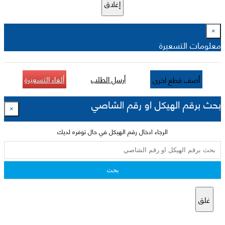
إغلاق
×
معلومات التسعيرة
أرسل الطلب
ألغاء التسعيرة
أضف قطع اخرى
بحث برقم الهيكل او رقم الشاصي
×
الرجاء ادخال رقم الهيكل في حال توفره لديك
بحث
غلق