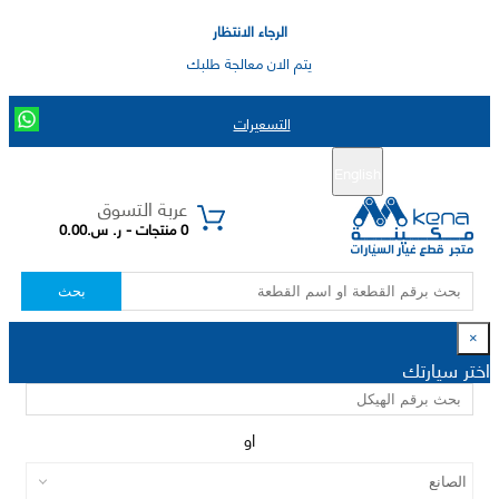
الرجاء الانتظار
يتم الان معالجة طلبك
التسعيرات
English
تسجيل جديد
تسجيل الدخول
|
عربة التسوق
0 منتجات - ر. س.0.00
بحث
×
اختر سيارتك
او