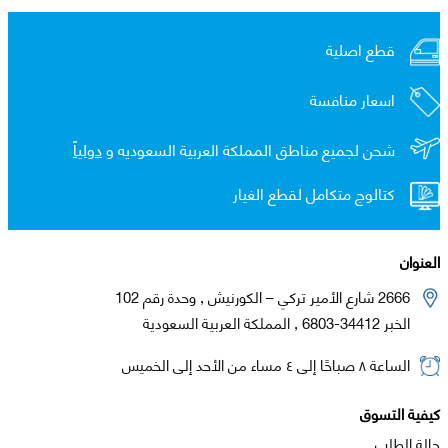
قطع اصلية
اسعار منافسة
شحن لجميع مناطق المملكة العربية السعوديه و
دولياً
كتالوج متكامل لقطع الغيار
العنوان
2666 شارع الأمير تركي – الكورنيش , وحدة رقم 102
الخبر 34412-6803 , المملكة العربية السعودية
الساعة ٨ صباحًا إلى ٤ مساء من الأحد إلى الخميس
كيفية التسوق
حالة الطلب