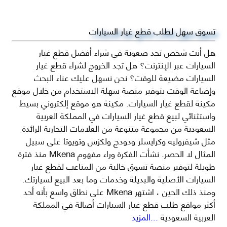
تسوق سهل لطلب قطع غيار السيارات
هل أنت شخص تجد صعوبة في شراء أفضل قطع غيار
السيارات عبر الإنترنت؟ هل تجد الخروج لشراء قطع غيار
السيارات مضيعة للوقت؟ نحن نسهل عليك عناء البحث
وإضاعة الوقت بتوفير منصة سهلة الاستخدام من خلال موقع
مكينة لقطع غيار السيارات. مكينة هو موقع إلكتروني بسيط
واستثنائي لبيع قطع غيار السيارات في المملكة العربية
السعودية من مجموعة متنوعة من العلامات التجارية الرائدة
مثل شيفروليه وكرايسلر ودودج ولكزس وتويوتا على سبيل
المثال لا الحصر. نشأت الفكرة وراء مفهوم Mkena منذ فترة
طويلة لتوفير منصة تسوق خالية من المتاعب لقطع غيار
السيارات الأصلية والبديلة وخدمات وما بعد البيع لسيارتك.
ومنذ ذلك الحين ، اشتهر Mkena على نطاق واسع بأنه أحد
أكثر مواقع طلب قطع غيار السيارات أصالة في المملكة
العربية السعودية
...المزيد