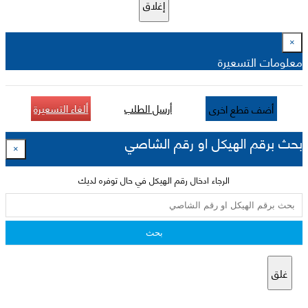
إغلاق
×
معلومات التسعيرة
أرسل الطلب
ألغاء التسعيرة
أضف قطع اخرى
بحث برقم الهيكل او رقم الشاصي
×
الرجاء ادخال رقم الهيكل في حال توفره لديك
بحث
غلق