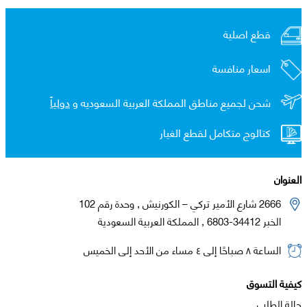
قطع اصلية
اسعار منافسة
شحن لجميع مناطق المملكة العربية السعوديه و
دولياً
كتالوج متكامل لقطع الغيار
العنوان
2666 شارع الأمير تركي – الكورنيش , وحدة رقم 102
الخبر 34412-6803 , المملكة العربية السعودية
الساعة ٨ صباحًا إلى ٤ مساء من الأحد إلى الخميس
كيفية التسوق
حالة الطلب