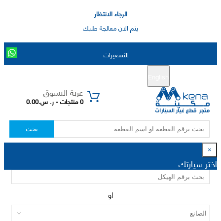
الرجاء الانتظار
يتم الان معالجة طلبك
التسعيرات
English
تسجيل جديد
تسجيل الدخول
|
عربة التسوق
0 منتجات - ر. س.0.00
بحث
×
اختر سيارتك
او