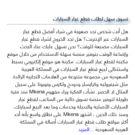
تسوق سهل لطلب قطع غيار السيارات
هل أنت شخص تجد صعوبة في شراء أفضل قطع غيار
السيارات عبر الإنترنت؟ هل تجد الخروج لشراء قطع غيار
السيارات مضيعة للوقت؟ نحن نسهل عليك عناء البحث
وإضاعة الوقت بتوفير منصة سهلة الاستخدام من خلال موقع
مكينة لقطع غيار السيارات. مكينة هو موقع إلكتروني بسيط
واستثنائي لبيع قطع غيار السيارات في المملكة العربية
السعودية من مجموعة متنوعة من العلامات التجارية الرائدة
مثل شيفروليه وكرايسلر ودودج ولكزس وتويوتا على سبيل
المثال لا الحصر. نشأت الفكرة وراء مفهوم Mkena منذ فترة
طويلة لتوفير منصة تسوق خالية من المتاعب لقطع غيار
السيارات الأصلية والبديلة وخدمات وما بعد البيع لسيارتك.
ومنذ ذلك الحين ، اشتهر Mkena على نطاق واسع بأنه أحد
أكثر مواقع طلب قطع غيار السيارات أصالة في المملكة
العربية السعودية
...المزيد