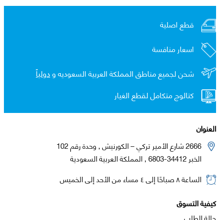
قطع اصلية
اسعار منافسة
شحن لجميع مناطق المملكة العربية السعوديه و
دولياً
كتالوج متكامل لقطع الغيار
العنوان
2666 شارع الأمير تركي – الكورنيش , وحدة رقم 102
الخبر 34412-6803 , المملكة العربية السعودية
الساعة ٨ صباحًا إلى ٤ مساء من الأحد إلى الخميس
كيفية التسوق
حالة الطلب