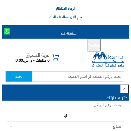
الرجاء الانتظار
يتم الان معالجة طلبك
التسعيرات
English
تسجيل جديد
تسجيل الدخول
|
عربة التسوق
0 منتجات - ر. س.0.00
بحث
×
اختر سيارتك
او