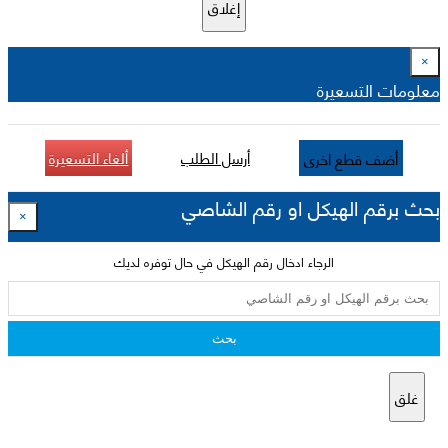
إغلاق
×
معلومات التسعيرة
أرسل الطلب
ألغاء التسعيرة
أضف قطع اخرى
بحث برقم الهيكل او رقم الشاصي
×
الرجاء ادخال رقم الهيكل في حال توفره لديك
بحث
غلق