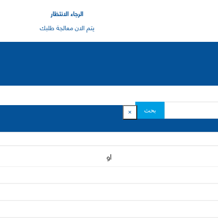
الرجاء الانتظار
يتم الان معالجة طلبك
بحث
×
او