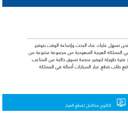
حن نسهل عليك عناء البحث وإضاعة الوقت بتوفير
في المملكة العربية السعودية من مجموعة متنوعة من
جارية الرائدة مثل شيفروليه وكرايسلر ودودج ولكزس وتويوتا على سبيل المثال لا الحصر. نشأت الفكرة وراء مفهوم Mkena منذ فترة طويلة لتوفير منصة تسوق خالية من المتاعب
ذ ذلك الحين ، اشتهر Mkena على نطاق واسع بأنه أحد أكثر مواقع طلب قطع غيار السيارات أصالة في المملكة
كتالوج متكامل لقطع الغيار