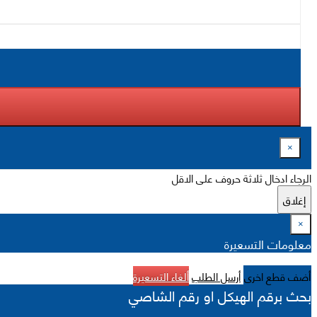
×
الرجاء ادخال ثلاثة حروف على الاقل
إغلاق
×
معلومات التسعيرة
أضف قطع اخرى
أرسل الطلب
ألغاء التسعيرة
بحث برقم الهيكل او رقم الشاصي