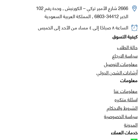
2666 شارع الأمير تركي – الكورنيش , وحدة رقم 102
الخبر 34412-6803 , المملكة العربية السعودية
الساعة ٨ صباحًا إلى ٤ مساء من الأحد إلى الخميس
كيفية التسوق
حالة الطلب
سياسة الارجاع
معلومات التوصيل
أرشادات الشحن الدولي
معلومات
معلومات عنا
اسئلة متكرره
الشروط والاحكام
سياسة الخصوصية
المدونة
خدمات العملاء