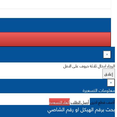
×
الرجاء ادخال ثلاثة حروف على الاقل
إغلاق
×
معلومات التسعيرة
أضف قطع اخرى
أرسل الطلب
ألغاء التسعيرة
بحث برقم الهيكل او رقم الشاصي