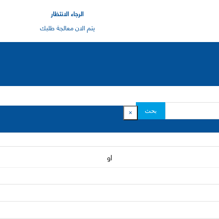
الرجاء الانتظار
يتم الان معالجة طلبك
بحث
×
او