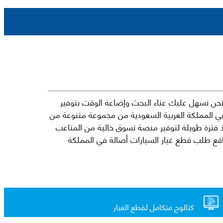
حن نسهل عليك عناء البحث وإضاعة الوقت بتوفير
في المملكة العربية السعودية من مجموعة متنوعة من
جارية الرائدة مثل شيفروليه وكرايسلر ودودج ولكزس وتويوتا على سبيل المثال لا الحصر. نشأت الفكرة وراء مفهوم Mkena منذ فترة طويلة لتوفير منصة تسوق خالية من المتاعب
ذ ذلك الحين ، اشتهر Mkena على نطاق واسع بأنه أحد أكثر مواقع طلب قطع غيار السيارات أصالة في المملكة
كتالوج متكامل لقطع الغيار