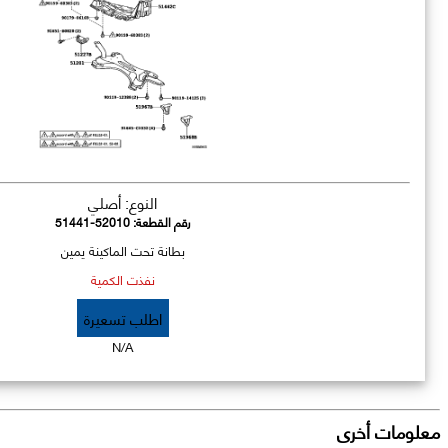
النوع: أصلي
رقم القطعة:
51441-52010
بطانة تحت الماكينة يمين
نفذت الكمية
اطلب تسعيرة
N/A
معلومات أخرى