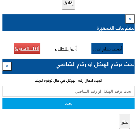
إغلاق
×
معلومات التسعيرة
أرسل الطلب
ألغاء التسعيرة
أضف قطع اخرى
بحث برقم الهيكل او رقم الشاصي
×
الرجاء ادخال رقم الهيكل في حال توفره لديك
بحث
غلق