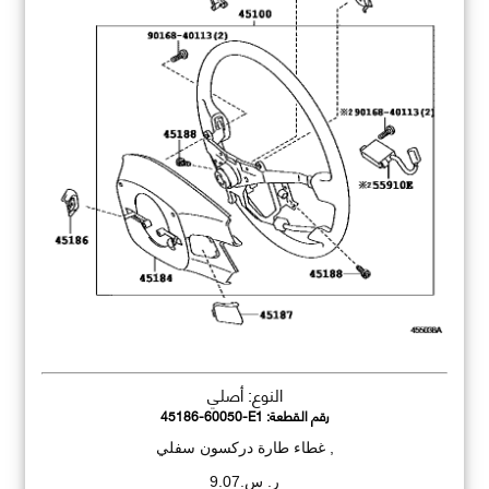
النوع: أصلي
رقم القطعة:
45186-60050-E1
, غطاء طارة دركسون سفلي
ر. س.9.07