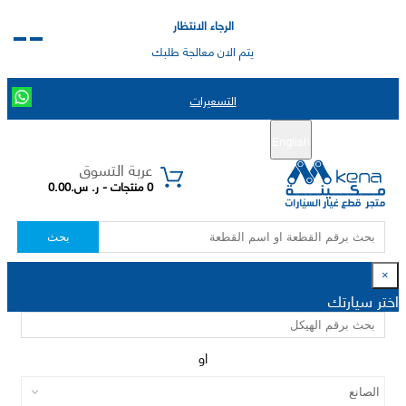
الرجاء الانتظار
يتم الان معالجة طلبك
التسعيرات
English
تسجيل جديد
تسجيل الدخول
|
عربة التسوق
0 منتجات - ر. س.0.00
بحث
×
اختر سيارتك
او