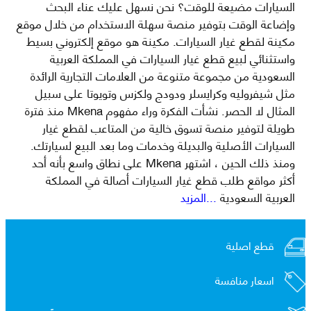
السيارات مضيعة للوقت؟ نحن نسهل عليك عناء البحث
وإضاعة الوقت بتوفير منصة سهلة الاستخدام من خلال موقع
مكينة لقطع غيار السيارات. مكينة هو موقع إلكتروني بسيط
واستثنائي لبيع قطع غيار السيارات في المملكة العربية
السعودية من مجموعة متنوعة من العلامات التجارية الرائدة
مثل شيفروليه وكرايسلر ودودج ولكزس وتويوتا على سبيل
المثال لا الحصر. نشأت الفكرة وراء مفهوم Mkena منذ فترة
طويلة لتوفير منصة تسوق خالية من المتاعب لقطع غيار
السيارات الأصلية والبديلة وخدمات وما بعد البيع لسيارتك.
ومنذ ذلك الحين ، اشتهر Mkena على نطاق واسع بأنه أحد
أكثر مواقع طلب قطع غيار السيارات أصالة في المملكة
العربية السعودية
...المزيد
قطع اصلية
اسعار منافسة