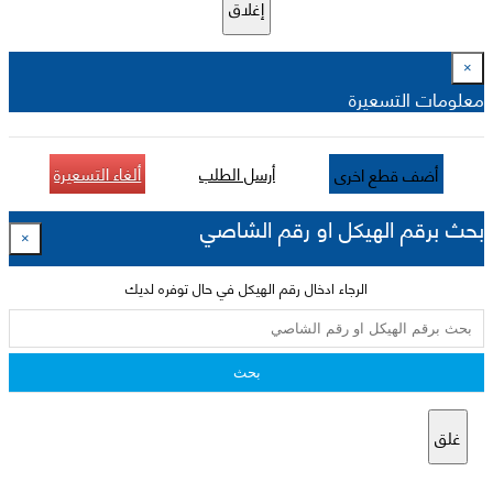
إغلاق
×
معلومات التسعيرة
أرسل الطلب
ألغاء التسعيرة
أضف قطع اخرى
بحث برقم الهيكل او رقم الشاصي
×
الرجاء ادخال رقم الهيكل في حال توفره لديك
بحث
غلق