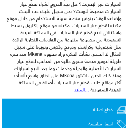
السيارات عبر الإنترنت؟ هل تجد الخروج لشراء قطع غيار
السيارات مضيعة للوقت؟ نحن نسهل عليك عناء البحث
وإضاعة الوقت بتوفير منصة سهلة الاستخدام من خلال موقع
مكينة لقطع غيار السيارات. مكينة هو موقع إلكتروني بسيط
واستثنائي لبيع قطع غيار السيارات في المملكة العربية
السعودية من مجموعة متنوعة من العلامات التجارية الرائدة
مثل شيفروليه وكرايسلر ودودج ولكزس وتويوتا على سبيل
المثال لا الحصر. نشأت الفكرة وراء مفهوم Mkena منذ فترة
طويلة لتوفير منصة تسوق خالية من المتاعب لقطع غيار
السيارات الأصلية والبديلة وخدمات وما بعد البيع لسيارتك.
ومنذ ذلك الحين ، اشتهر Mkena على نطاق واسع بأنه أحد
أكثر مواقع طلب قطع غيار السيارات أصالة في المملكة
العربية السعودية
...المزيد
قطع اصلية
اسعار منافسة