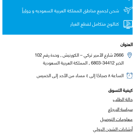
شحن لجميع مناطق المملكة العربية السعوديه و
دولياً
كتالوج متكامل لقطع الغيار
العنوان
2666 شارع الأمير تركي – الكورنيش , وحدة رقم 102
الخبر 34412-6803 , المملكة العربية السعودية
الساعة ٨ صباحًا إلى ٤ مساء من الأحد إلى الخميس
كيفية التسوق
حالة الطلب
سياسة الارجاع
معلومات التوصيل
أرشادات الشحن الدولي