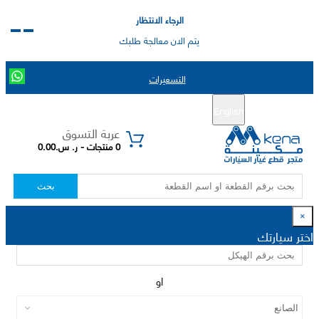
الرجاء الانتظار
يتم الان معالجة طلبك
التسعيرات
English
تسجيل جديد
تسجيل الدخول
|
عربة التسوق
0 منتجات - ر. س.0.00
بحث
×
اختر سيارتك
او