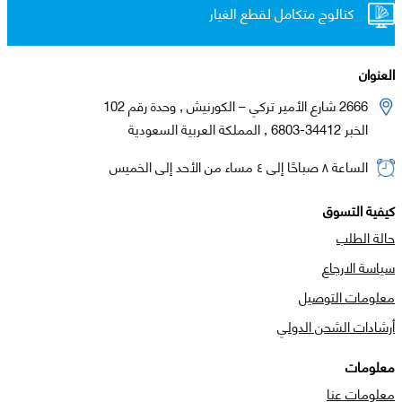
كتالوج متكامل لقطع الغيار
العنوان
2666 شارع الأمير تركي – الكورنيش , وحدة رقم 102
الخبر 34412-6803 , المملكة العربية السعودية
الساعة ٨ صباحًا إلى ٤ مساء من الأحد إلى الخميس
كيفية التسوق
حالة الطلب
سياسة الارجاع
معلومات التوصيل
أرشادات الشحن الدولي
معلومات
معلومات عنا