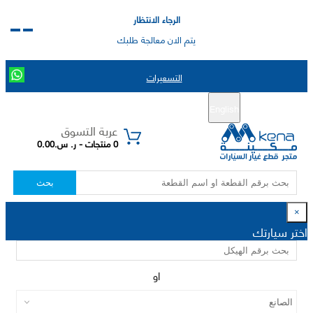
الرجاء الانتظار
يتم الان معالجة طلبك
التسعيرات
English
تسجيل جديد
تسجيل الدخول
|
عربة التسوق
0 منتجات - ر. س.0.00
بحث
×
اختر سيارتك
او