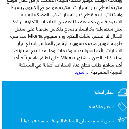
مكينة لقطع غيار السيارات. مكينة هو موقع إلكتروني بسيط
واستثنائي لبيع قطع غيار السيارات في المملكة العربية
السعودية من مجموعة متنوعة من العلامات التجارية الرائدة
مثل شيفروليه وكرايسلر ودودج ولكزس وتويوتا على سبيل
المثال لا الحصر. نشأت الفكرة وراء مفهوم Mkena منذ فترة
طويلة لتوفير منصة تسوق خالية من المتاعب لقطع غيار
السيارات الأصلية والبديلة وخدمات وما بعد البيع لسيارتك.
ومنذ ذلك الحين ، اشتهر Mkena على نطاق واسع بأنه أحد
أكثر مواقع طلب قطع غيار السيارات أصالة في المملكة
العربية السعودية
...المزيد
قطع اصلية
اسعار منافسة
شحن لجميع مناطق المملكة العربية السعوديه و
دولياً