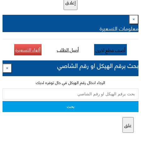
إغلاق
×
معلومات التسعيرة
أرسل الطلب
ألغاء التسعيرة
أضف قطع اخرى
بحث برقم الهيكل او رقم الشاصي
×
الرجاء ادخال رقم الهيكل في حال توفره لديك
بحث
غلق