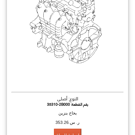
النوع: أصلي
رقم القطعة:
35310-2B000
بخاخ بنزين
ر. س.353.26
اضافة للسلة