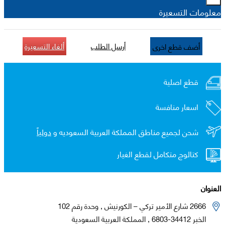
معلومات التسعيرة
أرسل الطلب
ألغاء التسعيرة
أضف قطع اخرى
قطع اصلية
اسعار منافسة
شحن لجميع مناطق المملكة العربية السعوديه و
دولياً
كتالوج متكامل لقطع الغيار
العنوان
2666 شارع الأمير تركي – الكورنيش , وحدة رقم 102
الخبر 34412-6803 , المملكة العربية السعودية