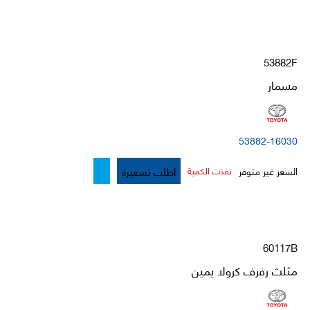
53882F
مسمار
53882-16030
اطلب تسعيرة
السعر غير متوفر
نفذت الكمية
60117B
مثلث رفرف كرولا يمين