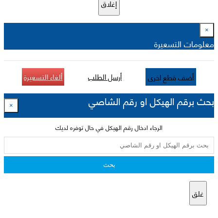
إغلاق
×
معلومات التسعيرة
أرسل الطلب
ألغاء التسعيرة
أضف قطع اخرى
بحث برقم الهيكل او رقم الشاصي
×
الرجاء ادخال رقم الهيكل في حال توفره لديك
بحث
غلق