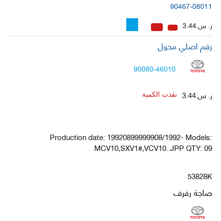
90467-08011
ر. س.3.44
رقم اصلي محول
90080-46010
ر. س.3.44
نفذت الكمية
Production date: 19920899999908/1992- Models:
MCV10,SXV1#,VCV10..JPP QTY: 09
53828K
صاجة رفرف