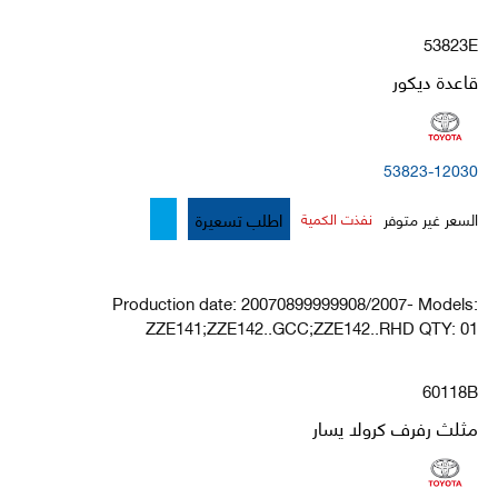
53823E
قاعدة ديكور
53823-12030
اطلب تسعيرة
السعر غير متوفر
نفذت الكمية
Production date: 20070899999908/2007- Models:
ZZE141;ZZE142..GCC;ZZE142..RHD QTY: 01
60118B
مثلث رفرف كرولا يسار