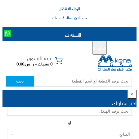
الرجاء الانتظار
يتم الان معالجة طلبك
التسعيرات
English
تسجيل جديد
تسجيل الدخول
|
عربة التسوق
0 منتجات - ر. س.0.00
بحث
×
اختر سيارتك
او