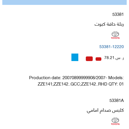
53381
ربلة حافة كبوت
53381-12220
ر. س.78.21
Production date: 20070899999908/2007- Models:
ZZE141;ZZE142..GCC;ZZE142..RHD QTY: 01
53381A
كلبس صدام امامي