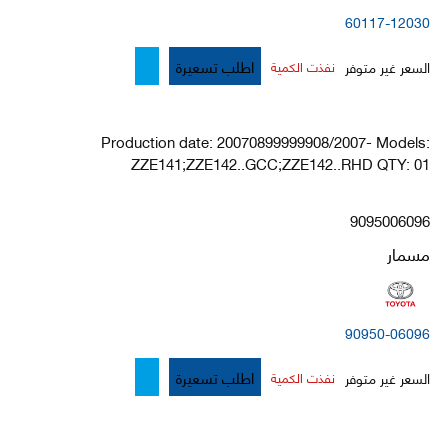
60117-12030
اطلب تسعيرة
السعر غير متوفر
نفذت الكمية
Production date: 20070899999908/2007- Models:
ZZE141;ZZE142..GCC;ZZE142..RHD QTY: 01
9095006096
مسمار
90950-06096
اطلب تسعيرة
السعر غير متوفر
نفذت الكمية