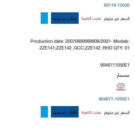
60118-12030
اطلب تسعيرة
السعر غير متوفر
نفذت الكمية
Production date: 20070899999908/2007- Models:
ZZE141;ZZE142..GCC;ZZE142..RHD QTY: 01
9046711050E1
مسمار
904671-1050E1
اطلب تسعيرة
السعر غير متوفر
نفذت الكمية