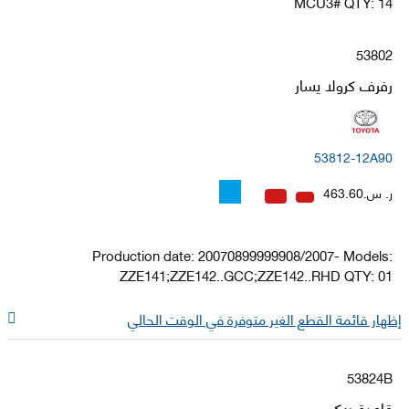
MCU3# QTY: 14
53802
رفرف كرولا يسار
53812-12A90
ر. س.463.60
Production date: 20070899999908/2007- Models:
ZZE141;ZZE142..GCC;ZZE142..RHD QTY: 01
إظهار قائمة القطع الغير متوفرة في الوقت الحالي
53824B
قاعدة ديكور