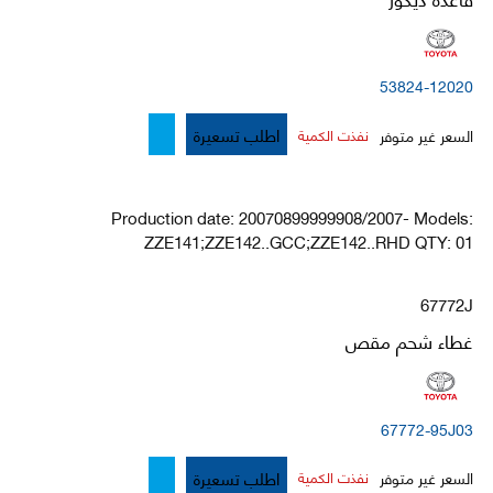
53824-12020
اطلب تسعيرة
السعر غير متوفر
نفذت الكمية
Production date: 20070899999908/2007- Models:
ZZE141;ZZE142..GCC;ZZE142..RHD QTY: 01
67772J
غطاء شحم مقص
67772-95J03
اطلب تسعيرة
السعر غير متوفر
نفذت الكمية