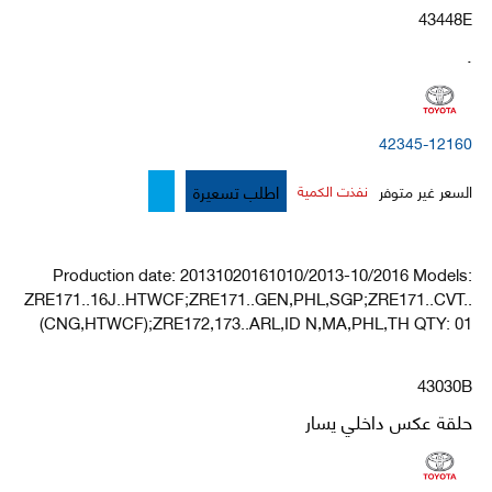
43448E
.
42345-12160
اطلب تسعيرة
السعر غير متوفر
نفذت الكمية
Production date: 20131020161010/2013-10/2016 Models:
ZRE171..16J..HTWCF;ZRE171..GEN,PHL,SGP;ZRE171..CVT..
(CNG,HTWCF);ZRE172,173..ARL,ID N,MA,PHL,TH QTY: 01
43030B
حلقة عكس داخلي يسار