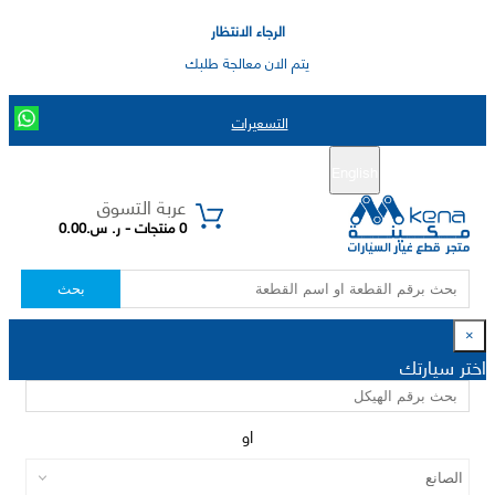
الرجاء الانتظار
يتم الان معالجة طلبك
التسعيرات
English
تسجيل جديد
تسجيل الدخول
|
عربة التسوق
0 منتجات - ر. س.0.00
بحث
×
اختر سيارتك
او