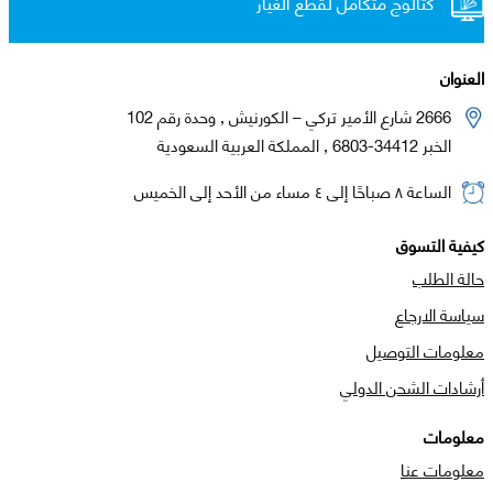
كتالوج متكامل لقطع الغيار
العنوان
2666 شارع الأمير تركي – الكورنيش , وحدة رقم 102
الخبر 34412-6803 , المملكة العربية السعودية
الساعة ٨ صباحًا إلى ٤ مساء من الأحد إلى الخميس
كيفية التسوق
حالة الطلب
سياسة الارجاع
معلومات التوصيل
أرشادات الشحن الدولي
معلومات
معلومات عنا