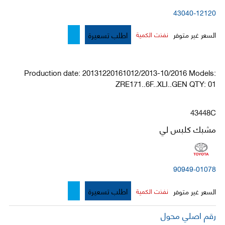
43040-12120
اطلب تسعيرة
السعر غير متوفر
نفذت الكمية
Production date: 20131220161012/2013-10/2016 Models:
ZRE171..6F..XLI..GEN QTY: 01
43448C
مشبك كلبس لي
90949-01078
اطلب تسعيرة
السعر غير متوفر
نفذت الكمية
رقم اصلي محول