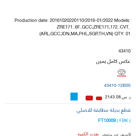
Production date: 20161020220110/2016-01/2022 Models:
ZRE171..6F..GCC;ZRE171,172..CVT..
(ARL,GCC,IDN,MA,PHL,SGP,TH,VN) QTY: 01
43410
عكس كامل يمين
43410-12B00
ر. س.2143.08
قطع بديلة مطابقة للاصلي
FT10009
( FBK )
السعر غير متوفر
نفذت الكمية