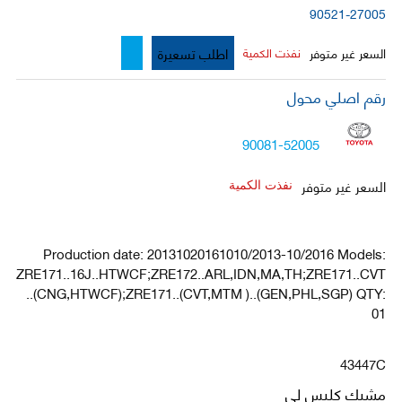
90521-27005
اطلب تسعيرة
السعر غير متوفر
نفذت الكمية
رقم اصلي محول
90081-52005
السعر غير متوفر
نفذت الكمية
Production date: 20131020161010/2013-10/2016 Models:
ZRE171..16J..HTWCF;ZRE172..ARL,IDN,MA,TH;ZRE171..CVT
..(CNG,HTWCF);ZRE171..(CVT,MTM )..(GEN,PHL,SGP) QTY:
01
43447C
مشبك كلبس لي