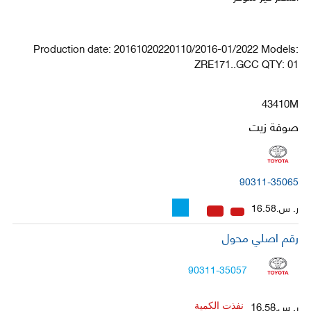
Production date: 20161020220110/2016-01/2022 Models:
ZRE171..GCC QTY: 01
43410M
صوفة زيت
90311-35065
ر. س.16.58
رقم اصلي محول
90311-35057
ر. س.16.58
نفذت الكمية