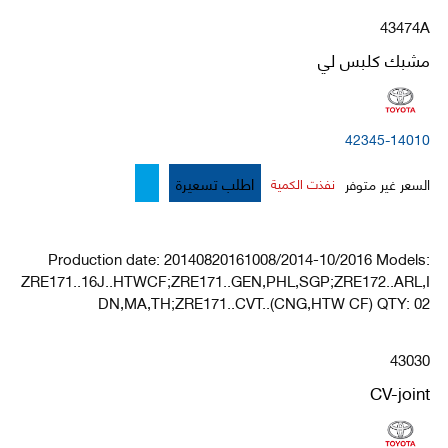
43474A
مشبك كلبس لي
42345-14010
اطلب تسعيرة
السعر غير متوفر
نفذت الكمية
Production date: 20140820161008/2014-10/2016 Models:
ZRE171..16J..HTWCF;ZRE171..GEN,PHL,SGP;ZRE172..ARL,I
DN,MA,TH;ZRE171..CVT..(CNG,HTW CF) QTY: 02
43030
CV-joint