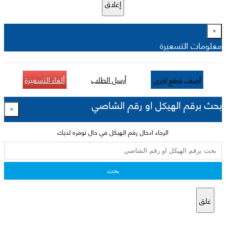
إغلاق
×
معلومات التسعيرة
أرسل الطلب
ألغاء التسعيرة
أضف قطع اخرى
بحث برقم الهيكل او رقم الشاصي
×
الرجاء ادخال رقم الهيكل في حال توفره لديك
بحث
غلق