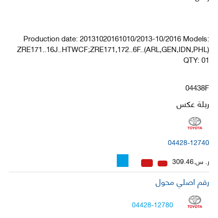
Production date: 20131020161010/2013-10/2016 Models:
ZRE171..16J..HTWCF;ZRE171,172..6F..(ARL,GEN,IDN,PHL)
QTY: 01
04438F
ربلة عكس
04428-12740
ر. س.309.46
رقم اصلي محول
04428-12780