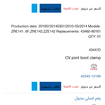
اطلب تسعيرة
السعر غير متوفر
نفذت الكمية
Production date: 20100720140307/2010-03/2014 Models:
ZRE141..6F;ZRE142,ZZE142 Replacements: 43460-80161
QTY: 01
43447D
CV-joint boot clamp
42345-12180
اطلب تسعيرة
السعر غير متوفر
نفذت الكمية
رقم اصلي محول