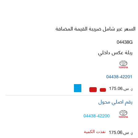
السعر غير شامل ضريبة القيمة المضافة
04438G
ربلة عكس داخلي
04438-42201
ر. س.175.06
رقم اصلي محول
04438-42200
ر. س.175.06
نفذت الكمية