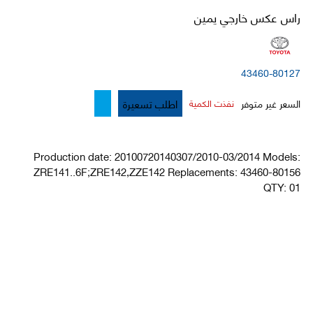
راس عكس خارجي يمين
43460-80127
اطلب تسعيرة
السعر غير متوفر
نفذت الكمية
Production date: 20100720140307/2010-03/2014 Models:
ZRE141..6F;ZRE142,ZZE142 Replacements: 43460-80156
QTY: 01