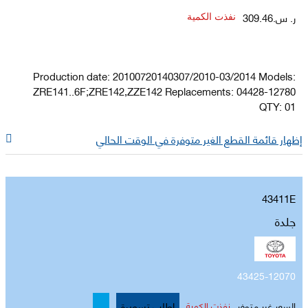
ر. س.309.46
نفذت الكمية
Production date: 20100720140307/2010-03/2014 Models:
ZRE141..6F;ZRE142,ZZE142 Replacements: 04428-12780
QTY: 01
إظهار قائمة القطع الغير متوفرة في الوقت الحالي
43411E
جلدة
43425-12070
اطلب تسعيرة
السعر غير متوفر
نفذت الكمية