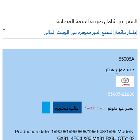
السعر غير شامل ضريبة القيمة المضافة
إظهار قائمة القطع الغير متوفرة في الوقت الحالي
55905A
حبة موزع هيتر
55905-22280
اطلب تسعيرة
السعر غير متوفر
نفذت الكمية
Production date: 19900819960808/1990-08/1996 Models:
GX81..4FC;LX80,MX81,RX8# QTY: 02