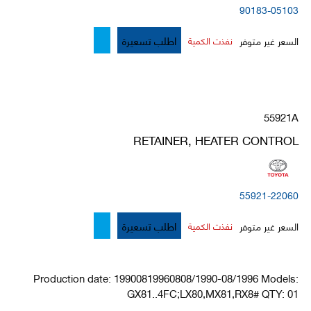
90183-05103
اطلب تسعيرة
السعر غير متوفر
نفذت الكمية
55921A
RETAINER, HEATER CONTROL
55921-22060
اطلب تسعيرة
السعر غير متوفر
نفذت الكمية
Production date: 19900819960808/1990-08/1996 Models:
GX81..4FC;LX80,MX81,RX8# QTY: 01