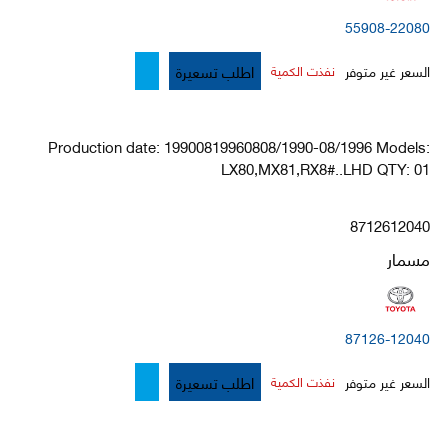
55908-22080
اطلب تسعيرة
السعر غير متوفر
نفذت الكمية
Production date: 19900819960808/1990-08/1996 Models:
LX80,MX81,RX8#..LHD QTY: 01
8712612040
مسمار
87126-12040
اطلب تسعيرة
السعر غير متوفر
نفذت الكمية