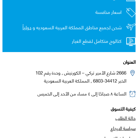
اسعار منافسة
شحن لجميع مناطق المملكة العربية السعوديه و
دولياً
كتالوج متكامل لقطع الغيار
العنوان
2666 شارع الأمير تركي – الكورنيش , وحدة رقم 102
الخبر 34412-6803 , المملكة العربية السعودية
الساعة ٨ صباحًا إلى ٤ مساء من الأحد إلى الخميس
كيفية التسوق
حالة الطلب
سياسة الارجاع
معلومات التوصيل