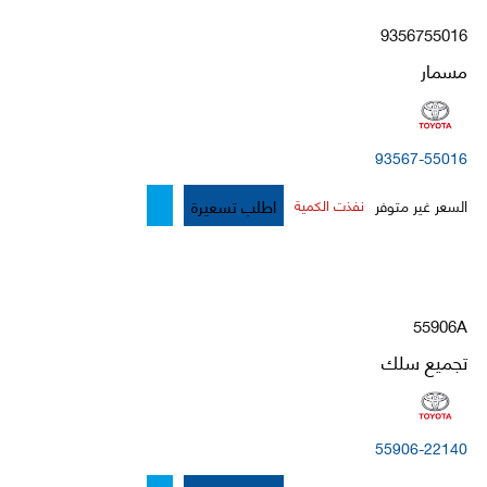
9356755016
مسمار
93567-55016
اطلب تسعيرة
السعر غير متوفر
نفذت الكمية
55906A
تجميع سلك
55906-22140