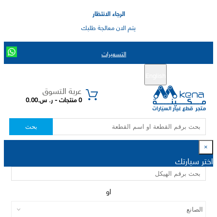
الرجاء الانتظار
يتم الان معالجة طلبك
التسعيرات
English
تسجيل جديد
تسجيل الدخول
|
عربة التسوق
0 منتجات - ر. س.0.00
بحث
×
اختر سيارتك
او