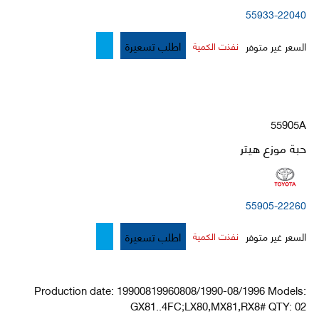
55933-22040
اطلب تسعيرة
السعر غير متوفر
نفذت الكمية
55905A
حبة موزع هيتر
55905-22260
اطلب تسعيرة
السعر غير متوفر
نفذت الكمية
Production date: 19900819960808/1990-08/1996 Models:
GX81..4FC;LX80,MX81,RX8# QTY: 02