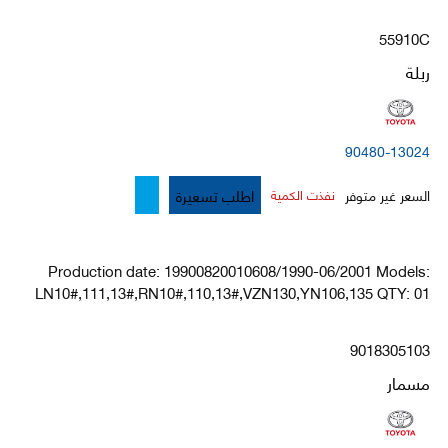
55910C
ربلة
90480-13024
اطلب تسعيرة
السعر غير متوفر
نفذت الكمية
Production date: 19900820010608/1990-06/2001 Models:
LN10#,111,13#,RN10#,110,13#,VZN130,YN106,135 QTY: 01
9018305103
مسمار