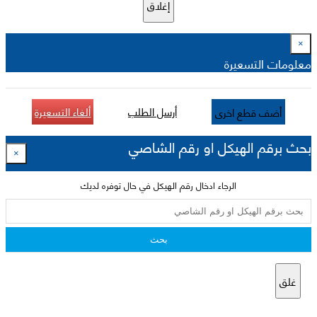
إغلاق
×
معلومات التسعيرة
أرسل الطلب
ألغاء التسعيرة
أضف قطع اخرى
بحث برقم الهيكل او رقم الشاصي
×
الرجاء ادخال رقم الهيكل في حال توفره لديك
بحث
غلق