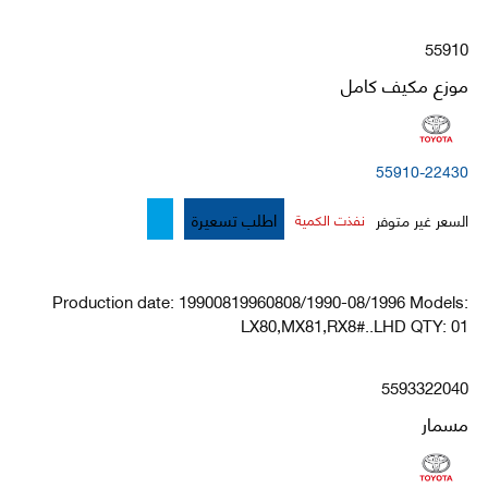
55910
موزع مكيف كامل
55910-22430
اطلب تسعيرة
السعر غير متوفر
نفذت الكمية
Production date: 19900819960808/1990-08/1996 Models:
LX80,MX81,RX8#..LHD QTY: 01
5593322040
مسمار