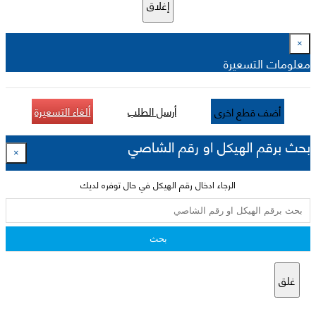
إغلاق
×
معلومات التسعيرة
أرسل الطلب
ألغاء التسعيرة
أضف قطع اخرى
بحث برقم الهيكل او رقم الشاصي
×
الرجاء ادخال رقم الهيكل في حال توفره لديك
بحث
غلق