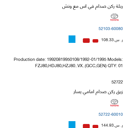
ربلة ركن صدام في اس مع ونش
52103-60080
ر. س.108.33
Production date: 19920819950108/1992-01/1995 Models:
FZJ80,HDJ80,HZJ80..VX..(GCC,GEN) QTY: 01
52722
زيق ركن صدام امامي يسار
52722-60010
ر. س.144.93