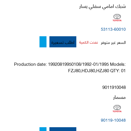
شبك امامي سفلي يسار
53113-60010
اطلب تسعيرة
السعر غير متوفر
نفذت الكمية
Production date: 19920819950108/1992-01/1995 Models:
FZJ80,HDJ80,HZJ80 QTY: 01
9011910048
مسمار
90119-10048