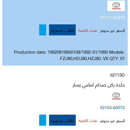
52111-60370
اطلب تسعيرة
السعر غير متوفر
نفذت الكمية
Production date: 19920819950108/1992-01/1995 Models:
FZJ80,HDJ80,HZJ80..VX QTY: 01
52113D
جلدة ركن صدام امامي يسار
52103-60070
اطلب تسعيرة
السعر غير متوفر
نفذت الكمية