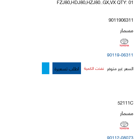
FZJ80,HDJ80,HZJ80..GX,VX QTY: 01
9011906311
مسمار
90119-06311
اطلب تسعيرة
السعر غير متوفر
نفذت الكمية
52111C
مسمار
90112-08073