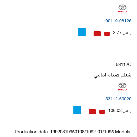
90119-08126
ر. س.2.77
53112C
شبك صدام امامي
53112-60020
ر. س.106.03
Production date: 19920819950108/1992-01/1995 Models: