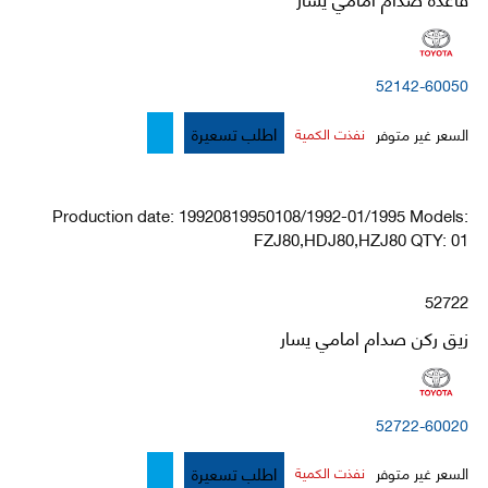
52142-60050
اطلب تسعيرة
السعر غير متوفر
نفذت الكمية
Production date: 19920819950108/1992-01/1995 Models:
FZJ80,HDJ80,HZJ80 QTY: 01
52722
زيق ركن صدام امامي يسار
52722-60020
اطلب تسعيرة
السعر غير متوفر
نفذت الكمية