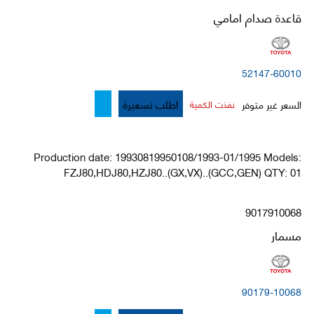
قاعدة صدام امامي
52147-60010
اطلب تسعيرة
السعر غير متوفر
نفذت الكمية
Production date: 19930819950108/1993-01/1995 Models:
FZJ80,HDJ80,HZJ80..(GX,VX)..(GCC,GEN) QTY: 01
9017910068
مسمار
90179-10068