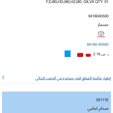
FZJ80,HDJ80,HZJ80..GX,VX QTY: 01
9418040500
مسمار
94180-40500
ر. س.2.16
إظهار قائمة القطع الغير متوفرة في الوقت الحالي
52111E
صدام امامي