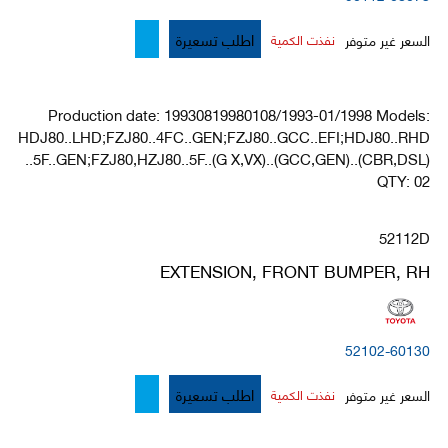
اطلب تسعيرة
السعر غير متوفر
نفذت الكمية
Production date: 19930819980108/1993-01/1998 Models:
HDJ80..LHD;FZJ80..4FC..GEN;FZJ80..GCC..EFI;HDJ80..RHD
..5F..GEN;FZJ80,HZJ80..5F..(G X,VX)..(GCC,GEN)..(CBR,DSL)
QTY: 02
52112D
EXTENSION, FRONT BUMPER, RH
52102-60130
اطلب تسعيرة
السعر غير متوفر
نفذت الكمية