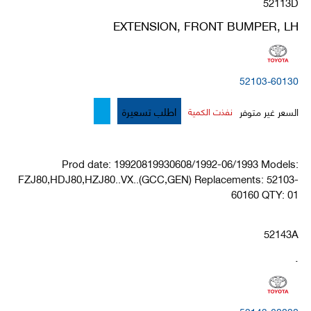
52113D
EXTENSION, FRONT BUMPER, LH
52103-60130
اطلب تسعيرة
السعر غير متوفر
نفذت الكمية
Prod date: 19920819930608/1992-06/1993 Models:
FZJ80,HDJ80,HZJ80..VX..(GCC,GEN) Replacements: 52103-
60160 QTY: 01
52143A
.