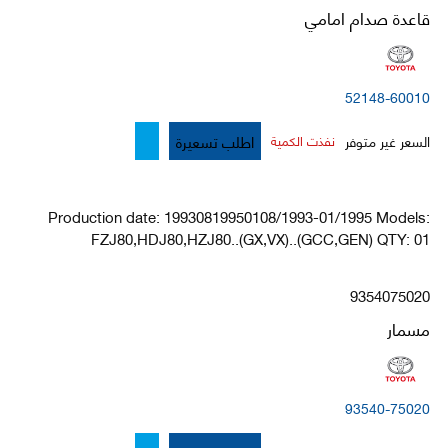
قاعدة صدام امامي
52148-60010
اطلب تسعيرة
السعر غير متوفر
نفذت الكمية
Production date: 19930819950108/1993-01/1995 Models:
FZJ80,HDJ80,HZJ80..(GX,VX)..(GCC,GEN) QTY: 01
9354075020
مسمار
93540-75020