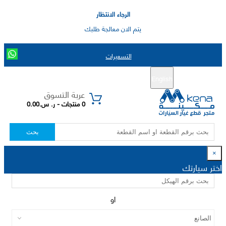
الرجاء الانتظار
يتم الان معالجة طلبك
التسعيرات
English
تسجيل جديد
تسجيل الدخول
|
عربة التسوق
0 منتجات - ر. س.0.00
بحث
×
اختر سيارتك
او