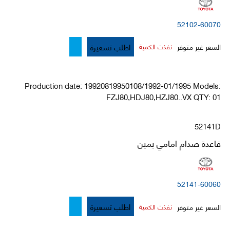
52102-60070
اطلب تسعيرة
السعر غير متوفر
نفذت الكمية
Production date: 19920819950108/1992-01/1995 Models:
FZJ80,HDJ80,HZJ80..VX QTY: 01
52141D
قاعدة صدام امامي يمين
52141-60060
اطلب تسعيرة
السعر غير متوفر
نفذت الكمية