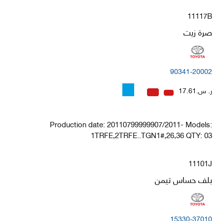
11117B
صرة زيت
90341-20002
ر. س.17.61
Production date: 20110799999907/2011- Models:
1TRFE,2TRFE..TGN1#,26,36 QTY: 03
11101J
بلف حساس تيمن
15330-37010