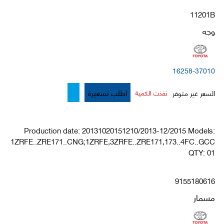
11201B
وجه
16258-37010
اطلب تسعيرة
السعر غير متوفر
نفذت الكمية
Production date: 20131020151210/2013-12/2015 Models:
1ZRFE..ZRE171..CNG;1ZRFE,3ZRFE..ZRE171,173..4FC..GCC
QTY: 01
9155180616
مسمار