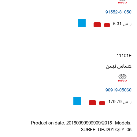
91552-81050
ر. س.6.31
11101E
حساس تيمن
90919-05060
ر. س.179.79
Production date: 20150999999909/2015- Models:
3URFE..URJ201 QTY: 05