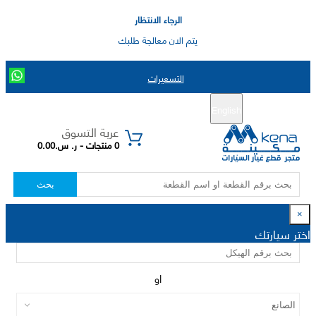
الرجاء الانتظار
يتم الان معالجة طلبك
التسعيرات
English
تسجيل جديد
تسجيل الدخول
|
عربة التسوق
0 منتجات - ر. س.0.00
بحث
×
اختر سيارتك
او