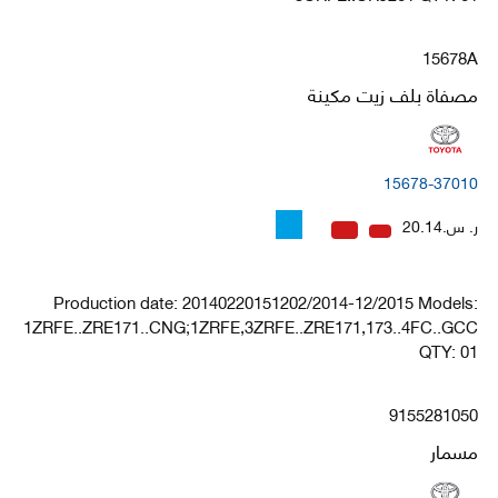
15678A
مصفاة بلف زيت مكينة
15678-37010
ر. س.20.14
Production date: 20140220151202/2014-12/2015 Models:
1ZRFE..ZRE171..CNG;1ZRFE,3ZRFE..ZRE171,173..4FC..GCC
QTY: 01
9155281050
مسمار