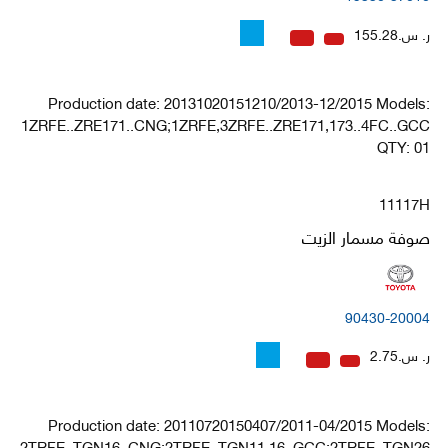
ر. س.155.28
Production date: 20131020151210/2013-12/2015 Models:
1ZRFE..ZRE171..CNG;1ZRFE,3ZRFE..ZRE171,173..4FC..GCC
QTY: 01
11117H
صوفة مسمار الزيت
90430-20004
ر. س.2.75
Production date: 20110720150407/2011-04/2015 Models:
2TRFE..TGN16..CNG;2TRFE..TGN11,16..GCC;2TRFE..TGN26