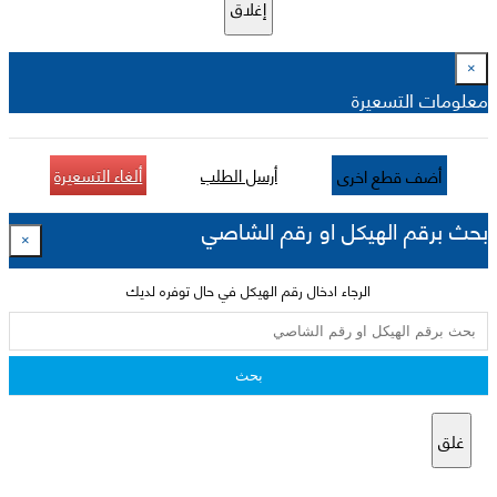
إغلاق
×
معلومات التسعيرة
أرسل الطلب
ألغاء التسعيرة
أضف قطع اخرى
بحث برقم الهيكل او رقم الشاصي
×
الرجاء ادخال رقم الهيكل في حال توفره لديك
بحث
غلق