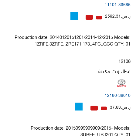
11101-39686
ر. س.2592.31
Production date: 20140120151201/2014-12/2015 Models:
1ZRFE,3ZRFE..ZRE171,173..4FC..GCC QTY: 01
12108
غطاء زيت مكينة
12180-38010
ر. س.37.63
Production date: 20150999999909/2015- Models:
3URFE..URJ201 QTY: 01