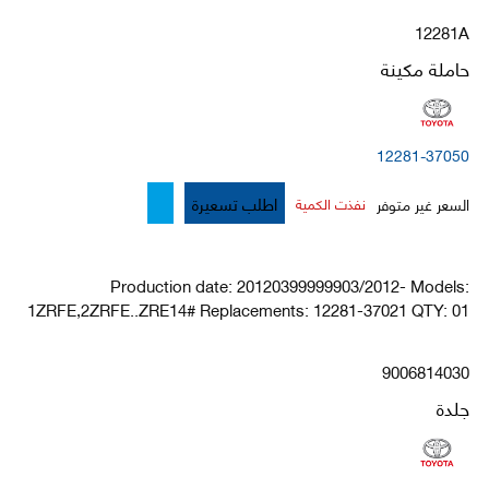
12281A
حاملة مكينة
12281-37050
اطلب تسعيرة
السعر غير متوفر
نفذت الكمية
Production date: 20120399999903/2012- Models:
1ZRFE,2ZRFE..ZRE14# Replacements: 12281-37021 QTY: 01
9006814030
جلدة