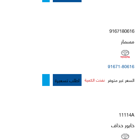
9167180616
مسمار
91671-80616
اطلب تسعيرة
السعر غير متوفر
نفذت الكمية
11114A
خابور حذاف