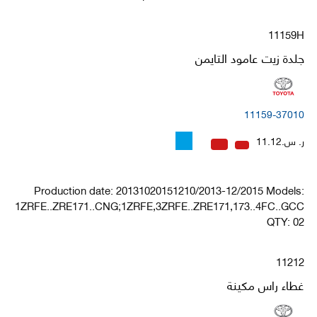
11159H
جلدة زيت عامود التايمن
11159-37010
ر. س.11.12
Production date: 20131020151210/2013-12/2015 Models:
1ZRFE..ZRE171..CNG;1ZRFE,3ZRFE..ZRE171,173..4FC..GCC
QTY: 02
11212
غطاء راس مكينة