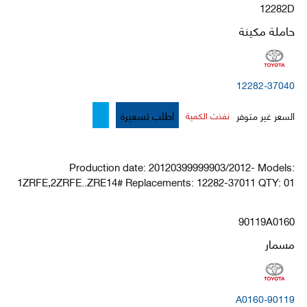
12282D
حاملة مكينة
12282-37040
اطلب تسعيرة
السعر غير متوفر
نفذت الكمية
Production date: 20120399999903/2012- Models:
1ZRFE,2ZRFE..ZRE14# Replacements: 12282-37011 QTY: 01
90119A0160
مسمار
90119-A0160