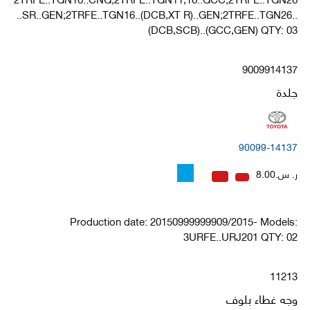
..SR..GEN;2TRFE..TGN16..(DCB,XT R)..GEN;2TRFE..TGN26..
(DCB,SCB)..(GCC,GEN) QTY: 03
9009914137
جلدة
90099-14137
ر. س.8.00
Production date: 20150999999909/2015- Models:
3URFE..URJ201 QTY: 02
11213
وجه غطاء بلوف