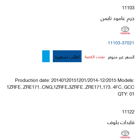
11103
جرم عامود تايمن
11103-37021
اطلب تسعيرة
السعر غير متوفر
نفذت الكمية
Production date: 20140120151201/2014-12/2015 Models:
1ZRFE..ZRE171..CNG;1ZRFE,3ZRFE..ZRE171,173..4FC..GCC
QTY: 01
11122
قايدات بلوف